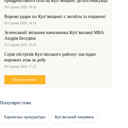
прифронтового села на Куп’янщині: деталі евакуації
06 Серпня 2026, 10:18
Ворожі удари по Куп’янщині: є загибла та поранені
05 Серпня 2026, 19:16
Зеленський звільнив начальника Купʼянської МВА
Андрія Беседіна
05 Серпня 2026, 10:16
Серія обстрілів Куп’янського району: наслідки
ворожих атак за добу
04 Серпня 2026, 17:25
Більше новин
Популярні теми
Харківська прокуратура
Куп'янський напрямок