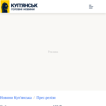
Перейти
до
вмісту
Новини Куп'янська
/
Прес-релізи