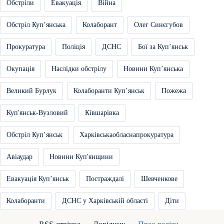
Обстріли
Евакуація
Війна
Обстріл Купʼянська
Колаборант
Олег Синєгубов
Прокуратура
Поліція
ДСНС
Бої за Купʼянськ
Окупація
Наслідки обстрілу
Новини Купʼянська
Великий Бурлук
Колаборанти Купʼянськ
Пожежа
Куп'янськ-Вузловий
Ківшарівка
Обстріл Купʼянськ
Харківськаобласнапрокуратура
Авіаудар
Новини Куп'янщини
Евакуація Купʼянськ
Постраждалі
Шевченкове
Колаборанти
ДСНС у Харківській області
Діти