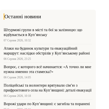
Останні новини
Штурмові групи в місті та бої за залізницю: що
відбувається в Куп’янську
07 Серпня 2026, 10:32
Атаки на будинок культури та евакуаційний
маршрут: наслідки обстрілів у Куп’янському районі
06 Серпня 2026, 23:25
Вопрос, с которого всё начинается: «А точно ли мне
нужна именно эта стамеска?»
06 Серпня 2026, 14:05
Поліцейські та волонтери врятували сім’ю з
прифронтового села на Куп’янщині: деталі евакуації
06 Серпня 2026, 10:18
Ворожі удари по Куп’янщині: є загибла та поранені