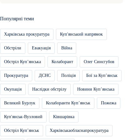
Популярні теми
Харківська прокуратура
Куп'янський напрямок
Обстріли
Евакуація
Війна
Обстріл Купʼянська
Колаборант
Олег Синєгубов
Прокуратура
ДСНС
Поліція
Бої за Купʼянськ
Окупація
Наслідки обстрілу
Новини Купʼянська
Великий Бурлук
Колаборанти Купʼянськ
Пожежа
Куп'янськ-Вузловий
Ківшарівка
Обстріл Купʼянськ
Харківськаобласнапрокуратура