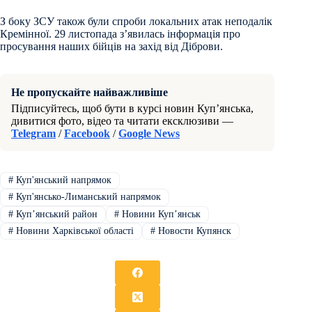
З боку ЗСУ також були спроби локальних атак неподалік
Кремінної. 29 листопада зʼявилась інформація про
просування наших бійців на захід від Діброви.
Не пропускайте найважливіше
Підписуйтесь, щоб бути в курсі новин Куп’янська,
дивитися фото, відео та читати ексклюзиви —
Telegram
/
Facebook
/
Google News
#
Куп'янський напрямок
#
Куп'янсько-Лиманський напрямок
#
Купʼянський район
#
Новини Купʼянськ
#
Новини Харківської області
#
Новости Купянск