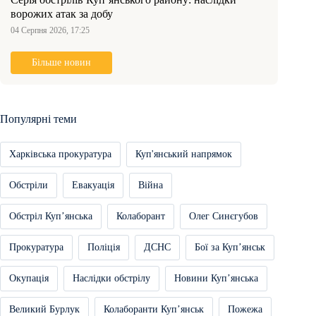
ворожих атак за добу
04 Серпня 2026, 17:25
Більше новин
Популярні теми
Харківська прокуратура
Куп'янський напрямок
Обстріли
Евакуація
Війна
Обстріл Купʼянська
Колаборант
Олег Синєгубов
Прокуратура
Поліція
ДСНС
Бої за Купʼянськ
Окупація
Наслідки обстрілу
Новини Купʼянська
Великий Бурлук
Колаборанти Купʼянськ
Пожежа