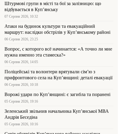
Штурмові групи в місті та бої за залізницю: що
відбувається в Куп’янську
07 Серпня 2026, 10:32
Атаки на будинок культури та евакуаційний
маршрут: наслідки обстрілів у Куп’янському районі
06 Серпня 2026, 23:25
Вопрос, с которого всё начинается: «А точно ли мне
нужна именно эта стамеска?»
06 Серпня 2026, 14:05
Поліцейські та волонтери врятували сім’ю з
прифронтового села на Куп’янщині: деталі евакуації
06 Серпня 2026, 10:18
Ворожі удари по Куп’янщині: є загибла та поранені
05 Серпня 2026, 19:16
Зеленський звільнив начальника Купʼянської МВА
Андрія Беседіна
05 Серпня 2026, 10:16
Серія обстрілів Куп’янського району: наслідки