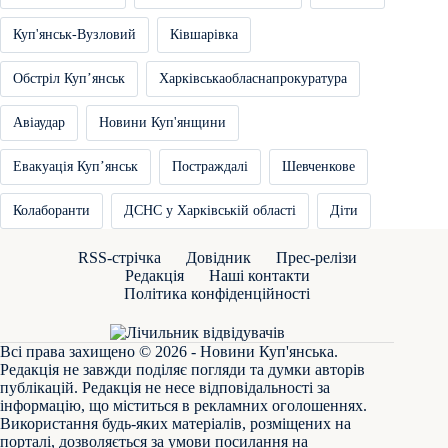
Куп'янськ-Вузловий
Ківшарівка
Обстріл Купʼянськ
Харківськаобласнапрокуратура
Авіаудар
Новини Куп'янщини
Евакуація Купʼянськ
Постраждалі
Шевченкове
Колаборанти
ДСНС у Харківській області
Діти
RSS-стрічка
Довідник
Прес-релізи
Редакція
Наші контакти
Політика конфіденційності
Всі права захищено © 2026 - Новини Куп'янська.
Редакція не завжди поділяє погляди та думки авторів
публікацій. Редакція не несе відповідальності за
інформацію, що міститься в рекламних оголошеннях.
Використання будь-яких матеріалів, розміщених на
порталі, дозволяється за умови посилання на