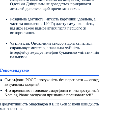
Одесі чи Дніпрі вам не доведеться прикривати
дисплей долонею, щоб прочитати текст.
Роздільна здатність. Чіткість картинки ідеальна, а
частота оновлення 120 Гц дає ту саму плавність,
від якої важко відмовитися після першого ж
використання.
Чутливість. Оновлений сенсор відбитка пальця
спрацьовує миттєво, а загальна чуйність
інтерфейсу змушує телефон буквально «літати» під
пальцями.
Рекомендуємо
Смартфони POCO: потужність без переплати — огляд
актуальних моделей
Что предлагают топовые смартфоны и чем доступный
Nothing Phone заслужил признание пользователей?
Продуктивність Snapdragon 8 Elite Gen 5: коли швидкість
має значення