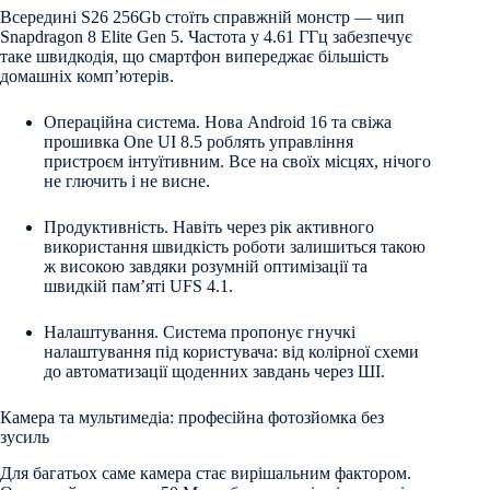
Всередині S26 256Gb стоїть справжній монстр — чип
Snapdragon 8 Elite Gen 5. Частота у 4.61 ГГц забезпечує
таке швидкодія, що смартфон випереджає більшість
домашніх комп’ютерів.
Операційна система. Нова Android 16 та свіжа
прошивка One UI 8.5 роблять управління
пристроєм інтуїтивним. Все на своїх місцях, нічого
не глючить і не висне.
Продуктивність. Навіть через рік активного
використання швидкість роботи залишиться такою
ж високою завдяки розумній оптимізації та
швидкій пам’яті UFS 4.1.
Налаштування. Система пропонує гнучкі
налаштування під користувача: від колірної схеми
до автоматизації щоденних завдань через ШІ.
Камера та мультимедіа: професійна фотозйомка без
зусиль
Для багатьох саме камера стає вирішальним фактором.