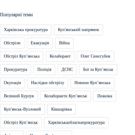
Популярні теми
Харківська прокуратура
Куп'янський напрямок
Обстріли
Евакуація
Війна
Обстріл Купʼянська
Колаборант
Олег Синєгубов
Прокуратура
Поліція
ДСНС
Бої за Купʼянськ
Окупація
Наслідки обстрілу
Новини Купʼянська
Великий Бурлук
Колаборанти Купʼянськ
Пожежа
Куп'янськ-Вузловий
Ківшарівка
Обстріл Купʼянськ
Харківськаобласнапрокуратура