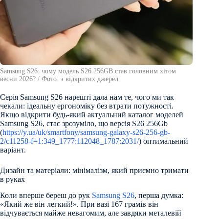
Samsung S26: чому модель S26 256GB став головним хітом
весни 2026? / Фото: з відкритих джерел
Серія Samsung S26 нарешті дала нам те, чого ми так
чекали: ідеальну ергономіку без втрати потужності.
Якщо відкрити будь-який актуальний каталог моделей
Samsung S26, стає зрозуміло, що версія S26 256Gb
(
https://y.ua/uk/smartfony/samsung-galaxy-s26-256-gb-
2/c11258-f=1:349_1777:112048_1787:2031/
) оптимальний
варіант.
Дизайн та матеріали: мінімалізм, який приємно тримати
в руках
Коли вперше береш до рук
Samsung S26
, перша думка:
«Який же він легкий!». При вазі 167 грамів він
відчувається майже невагомим, але завдяки металевій