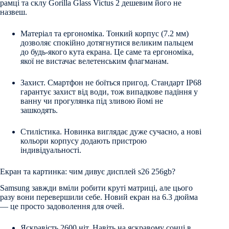
рамці та склу Gorilla Glass Victus 2 дешевим його не
назвеш.
Матеріал та ергономіка. Тонкий корпус (7.2 мм)
дозволяє спокійно дотягнутися великим пальцем
до будь-якого кута екрана. Це саме та ергономіка,
якої не вистачає велетенським флагманам.
Захист. Смартфон не боїться пригод. Стандарт IP68
гарантує захист від води, тож випадкове падіння у
ванну чи прогулянка під зливою йомі не
зашкодять.
Стилістика. Новинка виглядає дуже сучасно, а нові
кольори корпусу додають пристрою
індивідуальності.
Екран та картинка: чим дивує дисплей s26 256gb?
Samsung завжди вміли робити круті матриці, але цього
разу вони перевершили себе. Новий екран на 6.3 дюйма
— це просто задоволення для очей.
Яскравість 2600 ніт. Навіть на яскравому сонці в