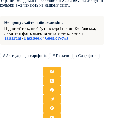
України. Всі детальні особливості S26 256Gb та доступні
кольори вже чекають на нашому сайті.
Не пропускайте найважливіше
Підписуйтесь, щоб бути в курсі новин Куп’янська,
дивитися фото, відео та читати ексклюзиви —
Telegram
/
Facebook
/
Google News
#
Аксесуари до смартфонів
#
Гаджети
#
Смартфони