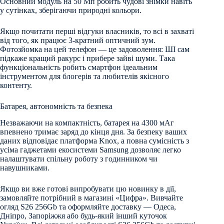
Основний модуль на 50 Мп робить чудові знімки навіть
у сутінках, зберігаючи природні кольори.
Якщо почитати перші відгуки власників, то всі в захваті
від того, як працює 3-кратний оптичний зум.
Фотозйомка на цей телефон — це задоволення: ШІ сам
підкаже кращий ракурс і прибере зайві шуми. Така
функціональність робить смартфон ідеальним
інструментом для блогерів та любителів якісного
контенту.
Батарея, автономність та безпека
Незважаючи на компактність, батарея на 4300 мАг
впевнено тримає заряд до кінця дня. За безпеку ваших
даних відповідає платформа Knox, а повна сумісність з
усіма гаджетами екосистеми Samsung дозволяє легко
налаштувати спільну роботу з годинником чи
навушниками.
Якщо ви вже готові випробувати цю новинку в дії,
замовляйте потрібний в магазині «Цифра». Вивчайте
огляд S26 256Gb та оформляйте доставку — Одеса,
Дніпро, Запоріжжя або будь-який інший куточок