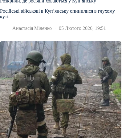
Розкрили, де росіяни ховаються у Куп’янську
Російські військові в Куп’янську опинилися в глухому
куті.
Анастасія Міленко
05 Лютого 2026, 19:51