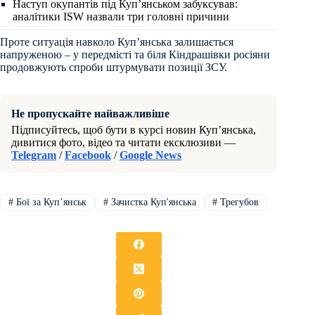
Наступ окупантів під Куп’янськом забуксував:
аналітики ISW назвали три головні причини
Проте ситуація навколо Куп’янська залишається
напруженою – у передмісті та біля Кіндрашівки росіяни
продовжують спроби штурмувати позиції ЗСУ.
Не пропускайте найважливіше
Підписуйтесь, щоб бути в курсі новин Куп’янська,
дивитися фото, відео та читати ексклюзиви —
Telegram
/
Facebook
/
Google News
#
Бої за Купʼянськ
#
Зачистка Куп'янська
#
Трегубов