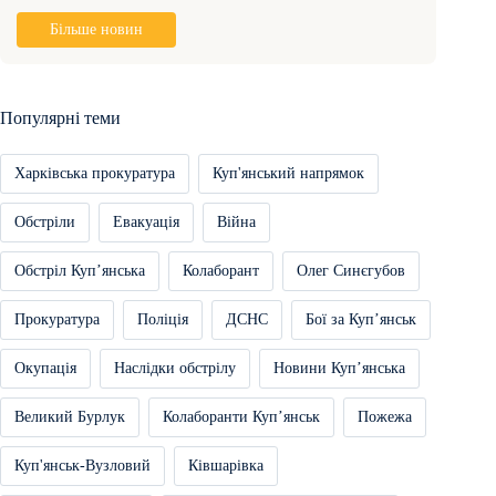
Більше новин
Популярні теми
Харківська прокуратура
Куп'янський напрямок
Обстріли
Евакуація
Війна
Обстріл Купʼянська
Колаборант
Олег Синєгубов
Прокуратура
Поліція
ДСНС
Бої за Купʼянськ
Окупація
Наслідки обстрілу
Новини Купʼянська
Великий Бурлук
Колаборанти Купʼянськ
Пожежа
Куп'янськ-Вузловий
Ківшарівка