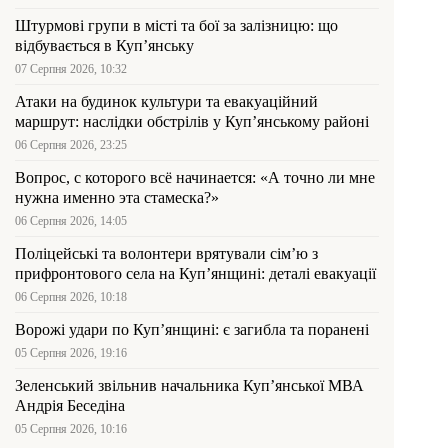
Штурмові групи в місті та бої за залізницю: що
відбувається в Куп’янську
07 Серпня 2026, 10:32
Атаки на будинок культури та евакуаційний
маршрут: наслідки обстрілів у Куп’янському районі
06 Серпня 2026, 23:25
Вопрос, с которого всё начинается: «А точно ли мне
нужна именно эта стамеска?»
06 Серпня 2026, 14:05
Поліцейські та волонтери врятували сім’ю з
прифронтового села на Куп’янщині: деталі евакуації
06 Серпня 2026, 10:18
Ворожі удари по Куп’янщині: є загибла та поранені
05 Серпня 2026, 19:16
Зеленський звільнив начальника Купʼянської МВА
Андрія Беседіна
05 Серпня 2026, 10:16