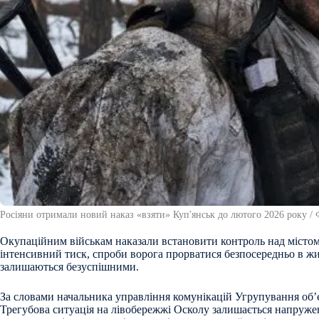
Росіяни отримали новий наказ «взяти» Куп'янськ до лютого 2026 року /
Окупаційним військам наказали встановити контроль над містом
інтенсивний тиск, спроби ворога прорватися безпосередньо в жи
залишаються безуспішними.
За словами начальника управління комунікацій Угрупування об’
Трегубова ситуація на лівобережжі Осколу залишається напруж