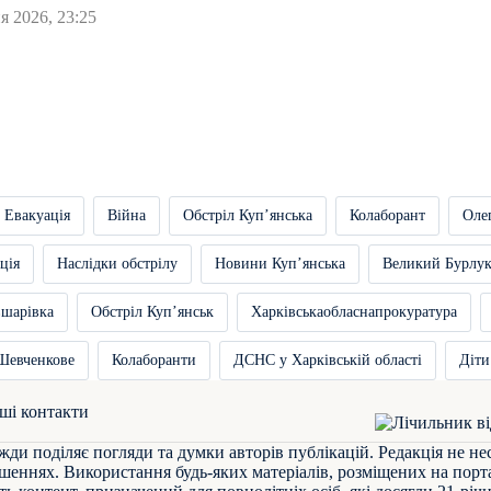
я 2026, 23:25
Евакуація
Війна
Обстріл Купʼянська
Колаборант
Оле
ція
Наслідки обстрілу
Новини Купʼянська
Великий Бурлу
вшарівка
Обстріл Купʼянськ
Харківськаобласнапрокуратура
Шевченкове
Колаборанти
ДСНС у Харківській області
Діти
ші контакти
жди поділяє погляди та думки авторів публікацій. Редакція не не
шеннях. Використання будь-яких матеріалів, розміщених на порта