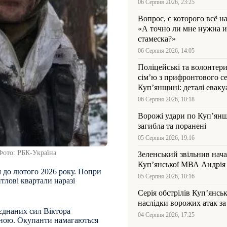
06 Серпня 2026, 23:25
Вопрос, с которого всё н
«А точно ли мне нужна и
стамеска?»
06 Серпня 2026, 14:05
Поліцейські та волонтер
сім’ю з прифронтового се
Куп’янщині: деталі евакуа
06 Серпня 2026, 10:18
Ворожі удари по Куп’янщ
загибла та поранені
05 Серпня 2026, 19:16
 Фото: РБК-Україна
Зеленський звільнив нач
Купʼянської МВА Андрія 
 до лютого 2026 року. Попри
05 Серпня 2026, 10:16
тлові квартали наразі
Серія обстрілів Куп’янсь
наслідки ворожих атак за
єднаних сил Віктора
04 Серпня 2026, 17:25
еною. Окупанти намагаються