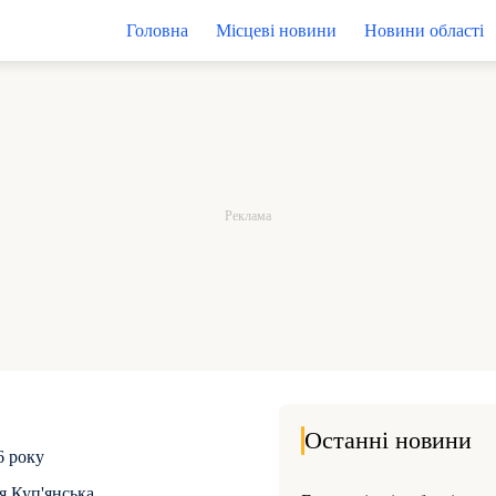
Головна
Місцеві новини
Новини області
Останні новини
6 року
я Куп'янська.