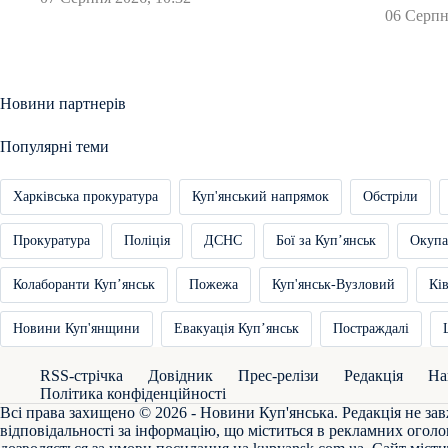
06 Серпн
Новини партнерів
Популярні теми
Харківська прокуратура
Куп'янський напрямок
Обстріли
Прокуратура
Поліція
ДСНС
Бої за Купʼянськ
Окупа
Колаборанти Купʼянськ
Пожежа
Куп'янськ-Вузловий
Кі
Новини Куп'янщини
Евакуація Купʼянськ
Постраждалі
RSS-стрічка
Довідник
Прес-релізи
Редакція
На
Політика конфіденційності
Всі права захищено © 2026 - Новини Куп'янська. Редакція не зав
відповідальності за інформацію, що міститься в рекламних оголо