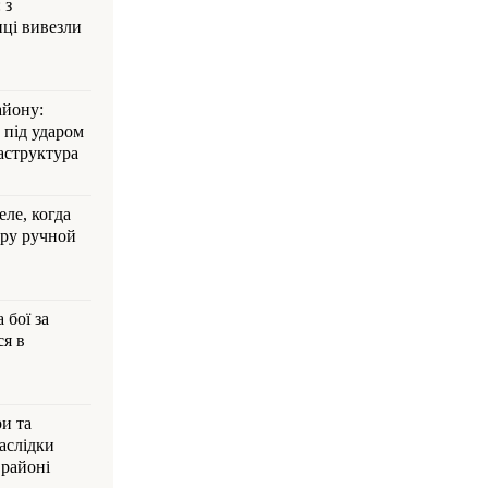
 з
ці вивезли
айону:
 під ударом
аструктура
ле, когда
ру ручной
 бої за
ся в
и та
аслідки
 районі