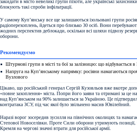
закидати в місто невеликі групи піхоти, але українські захисник
блокують такі спроби інфільтрації.
У самому Куп’янську все ще залишаються ізольовані групи росі
радіоперехоплень, йдеться про близько 30 осіб. Вони перебувают
жодних перспектив деблокади, оскільки всі шляхи підвозу резер
оборони.
Рекомендуємо
Штурмові групи в місті та бої за залізницю: що відбувається в
Напруга на Куп’янському напрямку: росіяни намагаються про
Вузлового
Цікаво, що російський генерал Сергій Кузовльов вже вкотре допо
«повне захоплення» міста. Попри його заяви та отримані за це н
над Куп’янськом на 90% залишається за Україною. Це підтверди
контратака ЗСУ, під час якої було звільнено масив Ювілейний.
Наразі ворог зосередив зусилля на північних околицях та намага
Степової Новоселівки. Проте Сили оборони утримують позиції
Кремля на чергові значні втрати для російської армії.