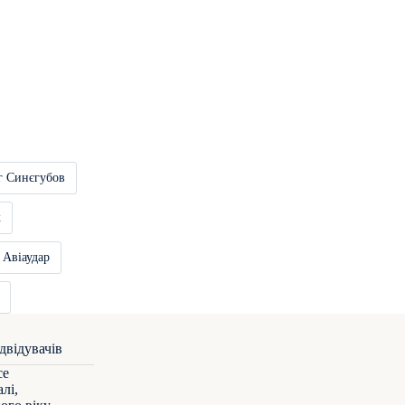
г Синєгубов
к
Авіаудар
се
лі,