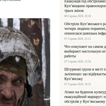
Евакуація під обстрілами:
Куп’янщини правоохорон
трьох жінок
08 Серпня 2026, 10:18
Обстріли Куп’янського р
чотири людини поранені,
опинилася цивільна інфр
07 Серпня 2026, 23:11
Что покупают на самом де
выбирают настольную иг
работы
07 Серпня 2026, 13:54
Штурмові групи в місті та
залізницю: що відбуваєть
Куп’янську
07 Серпня 2026, 10:32
Атаки на будинок культур
евакуаційний маршрут: н
обстрілів у Куп’янському