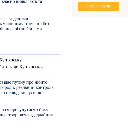
и вчасно виявляють та
Більше новин
ян — за даними
ь у повному оточенні без
вів перерізані Силами
 Куп’янську
битися до Куп’янська-
відає путіну про нібито
агороди, реальний контроль
ла і нещодавня успішна
ється просунутися з боку
, перетворюючи «дедлайни»