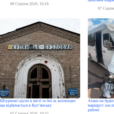
08 Серпня 2026, 10:18
07 Серпн
Штурмові групи в місті та бої за залізницю:
Атаки на буди
що відбувається в Куп’янську
маршрут: наслі
районі
07 Серпня 2026, 10:32