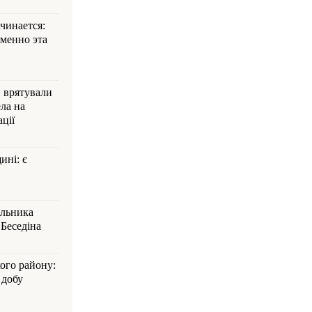
ачинается:
менно эта
и врятували
ла на
ції
ині: є
альника
Беседіна
кого району:
 добу