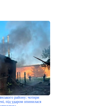
янського району: чотири
ні, під ударом опинилася
аструктура