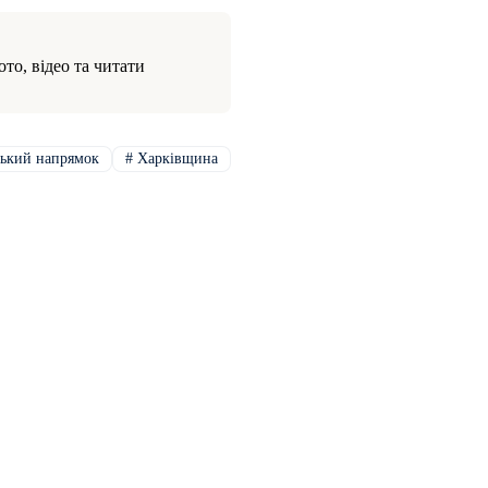
то, відео та читати
ький напрямок
#
Харківщина