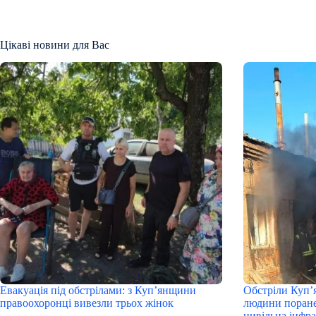
Цікаві новини для Вас
Евакуація під обстрілами: з Куп’янщини
Обстріли Куп’
правоохоронці вивезли трьох жінок
людини поране
цивільна інфр