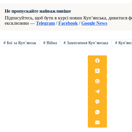
Не пропускайте найважливіше
Підписуйтесь, щоб бути в курсі новин Куп’янська, дивитися фо
ексклюзиви —
Telegram
/
Facebook
/
Google News
#
Бої за Купʼянськ
#
Війна
#
Захоплення Купʼянська
#
Куп'янс