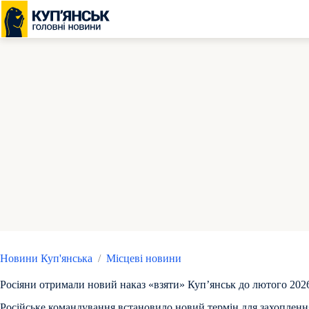
Перейти
до
вмісту
Новини Куп'янська
/
Місцеві новини
Росіяни отримали новий наказ «взяти» Куп’янськ до лютого 202
Російське командування встановило новий термін для захопленн