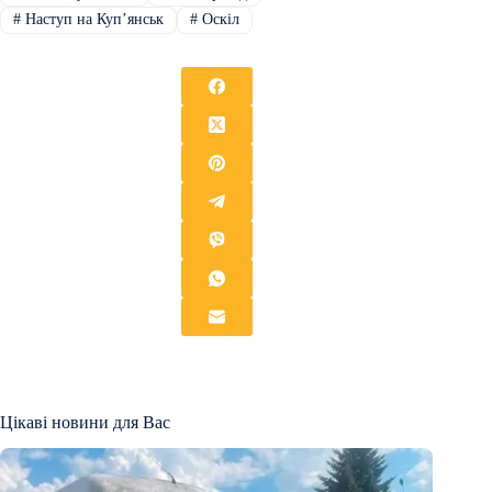
#
Наступ на Купʼянськ
#
Оскіл
Цікаві новини для Вас