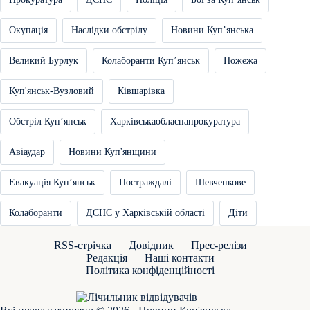
Окупація
Наслідки обстрілу
Новини Купʼянська
Великий Бурлук
Колаборанти Купʼянськ
Пожежа
Куп'янськ-Вузловий
Ківшарівка
Обстріл Купʼянськ
Харківськаобласнапрокуратура
Авіаудар
Новини Куп'янщини
Евакуація Купʼянськ
Постраждалі
Шевченкове
Колаборанти
ДСНС у Харківській області
Діти
RSS-стрічка
Довідник
Прес-релізи
Редакція
Наші контакти
Політика конфіденційності