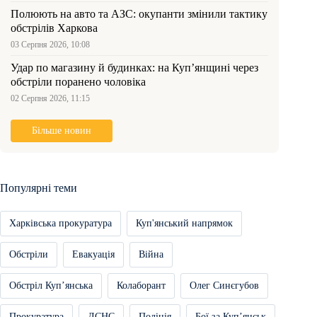
Полюють на авто та АЗС: окупанти змінили тактику
обстрілів Харкова
03 Серпня 2026, 10:08
Удар по магазину й будинках: на Куп’янщині через
обстріли поранено чоловіка
02 Серпня 2026, 11:15
Більше новин
Популярні теми
Харківська прокуратура
Куп'янський напрямок
Обстріли
Евакуація
Війна
Обстріл Купʼянська
Колаборант
Олег Синєгубов
Прокуратура
ДСНС
Поліція
Бої за Купʼянськ