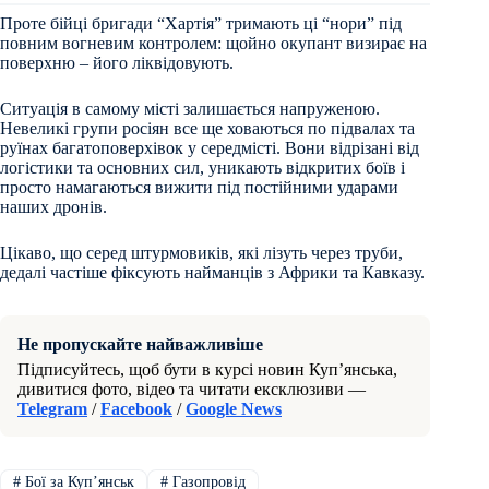
Проте бійці бригади “Хартія” тримають ці “нори” під
повним вогневим контролем: щойно окупант визирає на
поверхню – його ліквідовують.
Ситуація в самому місті залишається напруженою.
Невеликі групи росіян все ще ховаються по підвалах та
руїнах багатоповерхівок у середмісті. Вони відрізані від
логістики та основних сил, уникають відкритих боїв і
просто намагаються вижити під постійними ударами
наших дронів.
Цікаво, що серед штурмовиків, які лізуть через труби,
дедалі частіше фіксують найманців з Африки та Кавказу.
Не пропускайте найважливіше
Підписуйтесь, щоб бути в курсі новин Куп’янська,
дивитися фото, відео та читати ексклюзиви —
Telegram
/
Facebook
/
Google News
#
Бої за Купʼянськ
#
Газопровід