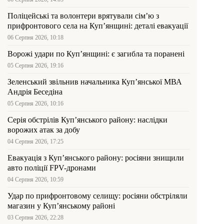
Поліцейські та волонтери врятували сім’ю з
прифронтового села на Куп’янщині: деталі евакуації
06 Серпня 2026, 10:18
Ворожі удари по Куп’янщині: є загибла та поранені
05 Серпня 2026, 19:16
Зеленський звільнив начальника Купʼянської МВА
Андрія Беседіна
05 Серпня 2026, 10:16
Серія обстрілів Куп’янського району: наслідки
ворожих атак за добу
04 Серпня 2026, 17:25
Евакуація з Куп’янського району: росіяни знищили
авто поліції FPV-дронами
04 Серпня 2026, 10:59
Удар по прифронтовому селищу: росіяни обстріляли
магазин у Куп’янському районі
03 Серпня 2026, 22:28