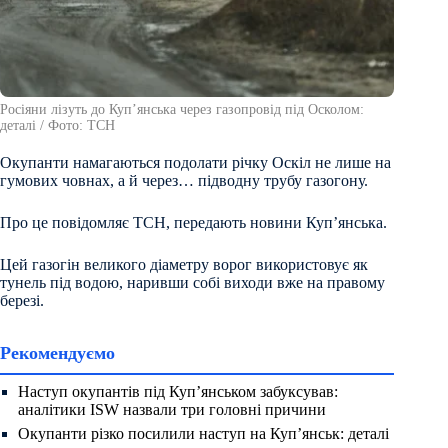
Росіяни лізуть до Куп’янська через газопровід під Осколом:
деталі / Фото: ТСН
Окупанти намагаються подолати річку Оскіл не лише на
гумових човнах, а й через… підводну трубу газогону.
Про це повідомляє ТСН, передають новини Куп’янська.
Цей газогін великого діаметру ворог використовує як
тунель під водою, наривши собі виходи вже на правому
березі.
Рекомендуємо
Наступ окупантів під Куп’янськом забуксував:
аналітики ISW назвали три головні причини
Окупанти різко посилили наступ на Куп’янськ: деталі