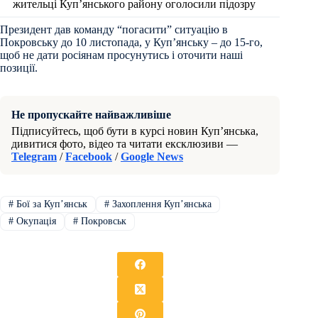
жительці Куп’янського району оголосили підозру
Президент дав команду “погасити” ситуацію в
Покровську до 10 листопада, у Куп’янську – до 15-го,
щоб не дати росіянам просунутись і оточити наші
позиції.
Не пропускайте найважливіше
Підписуйтесь, щоб бути в курсі новин Куп’янська,
дивитися фото, відео та читати ексклюзиви —
Telegram
/
Facebook
/
Google News
#
Бої за Купʼянськ
#
Захоплення Купʼянська
#
Окупація
#
Покровськ