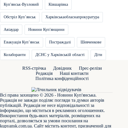
Куп'янськ-Вузловий
Ківшарівка
Обстріл Купʼянськ
Харківськаобласнапрокуратура
Авіаудар
Новини Куп'янщини
Евакуація Купʼянськ
Постраждалі
Шевченкове
Колаборанти
ДСНС у Харківській області
Діти
RSS-стрічка
Довідник
Прес-релізи
Редакція
Наші контакти
Політика конфіденційності
Всі права захищено © 2026 - Новини Куп'янська.
Редакція не завжди поділяє погляди та думки авторів
публікацій. Редакція не несе відповідальності за
інформацію, що міститься в рекламних оголошеннях.
Використання будь-яких матеріалів, розміщених на
порталі, дозволяється за умови посилання на
kupyansk.com.ua
. Сайт містить контент, призначений для