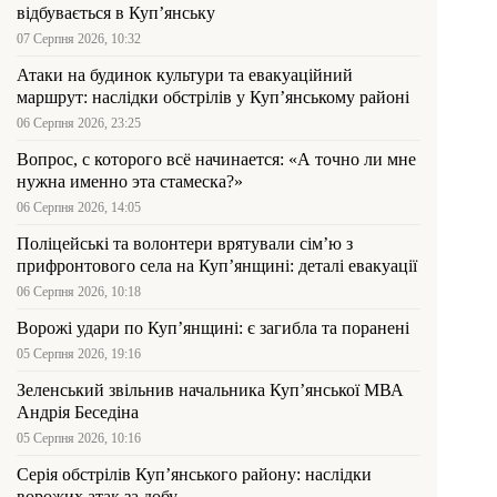
відбувається в Куп’янську
07 Серпня 2026, 10:32
Атаки на будинок культури та евакуаційний
маршрут: наслідки обстрілів у Куп’янському районі
06 Серпня 2026, 23:25
Вопрос, с которого всё начинается: «А точно ли мне
нужна именно эта стамеска?»
06 Серпня 2026, 14:05
Поліцейські та волонтери врятували сім’ю з
прифронтового села на Куп’янщині: деталі евакуації
06 Серпня 2026, 10:18
Ворожі удари по Куп’янщині: є загибла та поранені
05 Серпня 2026, 19:16
Зеленський звільнив начальника Купʼянської МВА
Андрія Беседіна
05 Серпня 2026, 10:16
Серія обстрілів Куп’янського району: наслідки
ворожих атак за добу