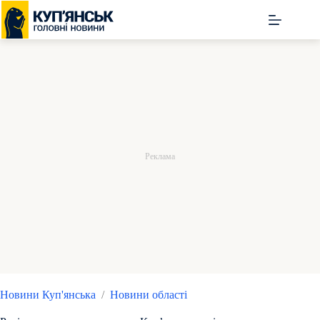
Перейти
до
вмісту
Новини Куп'янська
/
Новини області