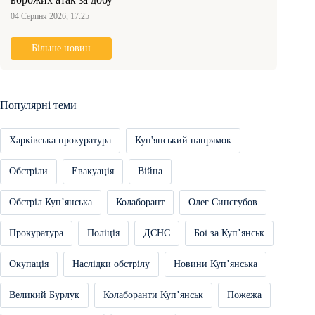
04 Серпня 2026, 17:25
Більше новин
Популярні теми
Харківська прокуратура
Куп'янський напрямок
Обстріли
Евакуація
Війна
Обстріл Купʼянська
Колаборант
Олег Синєгубов
Прокуратура
Поліція
ДСНС
Бої за Купʼянськ
Окупація
Наслідки обстрілу
Новини Купʼянська
Великий Бурлук
Колаборанти Купʼянськ
Пожежа