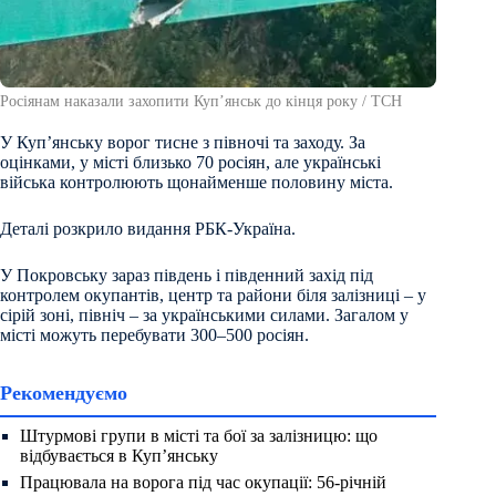
Росіянам наказали захопити Купʼянськ до кінця року / ТСН
У Куп’янську ворог тисне з півночі та заходу. За
оцінками, у місті близько 70 росіян, але українські
війська контролюють щонайменше половину міста.
Деталі розкрило видання РБК-Україна.
У Покровську зараз південь і південний захід під
контролем окупантів, центр та райони біля залізниці – у
сірій зоні, північ – за українськими силами. Загалом у
місті можуть перебувати 300–500 росіян.
Рекомендуємо
Штурмові групи в місті та бої за залізницю: що
відбувається в Куп’янську
Працювала на ворога під час окупації: 56-річній