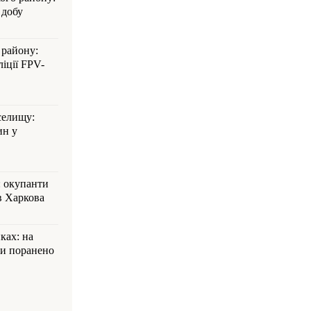
 добу
 району:
іції FPV-
селищу:
ин у
: окупанти
в Харкова
ках: на
ли поранено