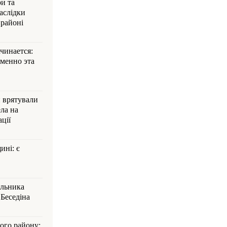
и та
аслідки
 районі
ачинается:
менно эта
и врятували
ла на
ції
ині: є
альника
Беседіна
кого району: