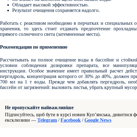
Обладает высокой эффективностью.
Результат очищения сохраняется надолго.
Работать с реактивом необходимо в перчатках и специальных о
хранения, то здесь стоит отдавать предпочтение прохлад
прямого солнечного света (затемненные места).
Рекомендации по применению
Рассчитывать на полное очищение воды в бассейне и стойкий
условии соблюдения дозировки препарата, все манипуля
инструкции. Особое значение имеет правильный расчет дейст
пергидроль, концентрация которого от 30% до 40%, должен пр
700 мл на 1 т воды. Прежде чем добавлять пергидроль, необ
бассейн от загрязнений: выловить листья, убрать крупный мусор
Не пропускайте найважливіше
Підписуйтесь, щоб бути в курсі новин Куп’янська, дивитися фо
ексклюзиви —
Telegram
/
Facebook
/
Google News