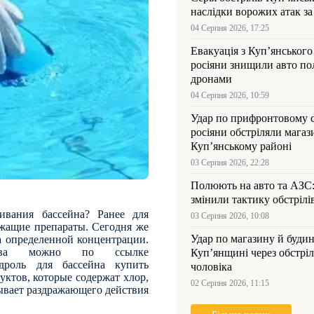
наслідки ворожих атак за
04 Серпня 2026, 17:25
Евакуація з Куп’янського
росіяни знищили авто пол
дронами
04 Серпня 2026, 10:59
Удар по прифронтовому 
росіяни обстріляли магаз
Куп’янському районі
03 Серпня 2026, 22:28
Полюють на авто та АЗС
змінили тактику обстрілі
ивания бассейна? Ранее для
03 Серпня 2026, 10:08
жащие препараты. Сегодня же
Удар по магазину й будин
а определенной концентрации.
тва можно по ссылке
Куп’янщині через обстрі
дроль для бассейна купить
чоловіка
уктов, которые содержат хлор,
02 Серпня 2026, 11:15
зывает раздражающего действия