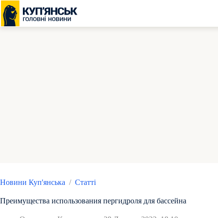
Перейти
до
вмісту
Новини Куп'янська
/
Статті
Преимущества использования пергидроля для бассейна