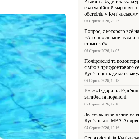
Атаки на будинок культур
евакуаційний маршрут: н
обстрілів у Куп’янському
06 Серпня 2026, 23:25
Вопрос, с которого всё н
«А точно ли мне нужна и
стамеска?»
06 Серпня 2026, 14:05
Поліцейські та волонтер
сім’ю з прифронтового се
Куп’янщині: деталі евакуа
06 Серпня 2026, 10:18
Ворожі удари по Куп’янщ
загибла та поранені
05 Серпня 2026, 19:16
Зеленський звільнив нач
Купʼянської МВА Андрія 
05 Серпня 2026, 10:16
Серія обстрілів Куп’янсь