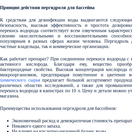
Принцип действия пергидроля для бассейна
К средствам для дезинфекции воды выдвигаются следующие
безопасность, высокая эффективность и простота дозиров
перекись водорода соответствует всем озвученным характерист
своими окислительными и восстановительными способнос
популярным в разных сферах жизни человека. Пергидроль 
частные владельцы, так и коммерческие организации.
Как работает препарат? При соединении перекиси водорода с 
активного кислорода. Благодаря ему, вещество приоб
бактерицидные свойства. Высокая концентрация кислорода 
микроорганизмов, предотвращая помутнение и цветение 
химического сырья
предлагает большой ассортимент продукц
различных областях исследований, а также для промышленн
перекись водорода в канистрах по 10 л. Цену и детали можно у
магазина.
Преимущества использования пергидроля для бассейнов:
Экономичный расход и демократичная стоимость препарат
Никакого едкого запаха.
Не влияет на кислотно-щелочной баланс воды.