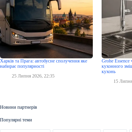
Харків та Прага: автобусне сполучення яке
Grohe Essence 
набирає популярності
кухонного змі
кухонь
25 Липня 2026, 22:35
15 Липня
Новини партнерів
Популярні теми