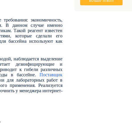
Більше новин
 требования: экономичность,
ки. В данном случае именно
икам. Такой реагент известен
тями, которые сделали его
для бассейна используют как
водой, наблюдается выделение
ретает дезинфицирующие и
приводит к гибели различных
воды в бассейне.
Поставщик
ии для лабораторных работ в
ого применения. Реализуется
точнить у менеджера интернет-
.