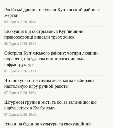
Російські дрони атакували Куп’янський район: є
жертви
09 Серпня 2026, 10:47
Евакуація під обстрілами: з Куп’янщини
правоохоронці вивезли трьох жінок
08 Серпня 2026, 10:18
Обстріли Куп’янського району: чотири людини
поранені, під ударом опинилася цивільна
інфраструктура
07 Серпня 2026, 23:11
Что покупают на самом деле, когда выбирают
настольную игру ручной работы
07 Серпня 2026, 13:54
Штурмові групи в місті та бої за залізницю: що
відбувається в Куп’янську
07 Серпня 2026, 10:32
Атаки на будинок культури та евакуаційний