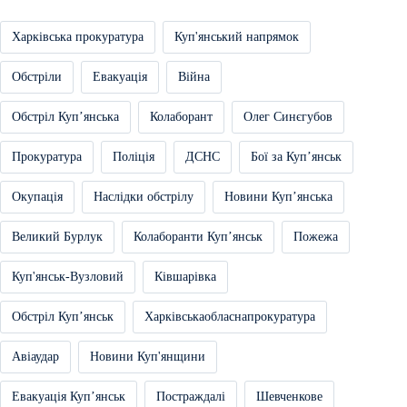
Харківська прокуратура
Куп'янський напрямок
Обстріли
Евакуація
Війна
Обстріл Купʼянська
Колаборант
Олег Синєгубов
Прокуратура
Поліція
ДСНС
Бої за Купʼянськ
Окупація
Наслідки обстрілу
Новини Купʼянська
Великий Бурлук
Колаборанти Купʼянськ
Пожежа
Куп'янськ-Вузловий
Ківшарівка
Обстріл Купʼянськ
Харківськаобласнапрокуратура
Авіаудар
Новини Куп'янщини
Евакуація Купʼянськ
Постраждалі
Шевченкове