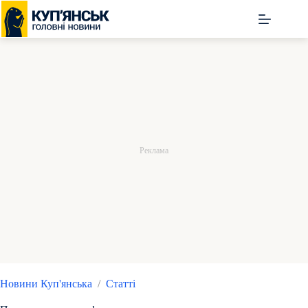
Перейти
до
вмісту
Новини Куп'янська
/
Статті