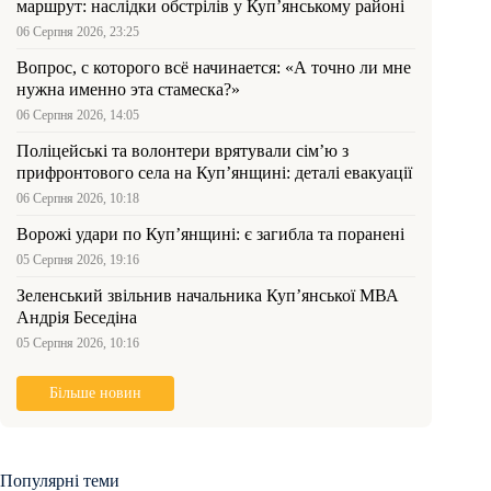
маршрут: наслідки обстрілів у Куп’янському районі
06 Серпня 2026, 23:25
Вопрос, с которого всё начинается: «А точно ли мне
нужна именно эта стамеска?»
06 Серпня 2026, 14:05
Поліцейські та волонтери врятували сім’ю з
прифронтового села на Куп’янщині: деталі евакуації
06 Серпня 2026, 10:18
Ворожі удари по Куп’янщині: є загибла та поранені
05 Серпня 2026, 19:16
Зеленський звільнив начальника Купʼянської МВА
Андрія Беседіна
05 Серпня 2026, 10:16
Більше новин
Популярні теми