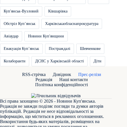
Куп'янськ-Вузловий
Ківшарівка
Обстріл Купʼянськ
Харківськаобласнапрокуратура
Авіаудар
Новини Куп'янщини
Евакуація Купʼянськ
Постраждалі
Шевченкове
Колаборанти
ДСНС у Харківській області
Діти
RSS-стрічка
Довідник
Прес-релізи
Редакція
Наші контакти
Політика конфіденційності
Всі права захищено © 2026 - Новини Куп'янська.
Редакція не завжди поділяє погляди та думки авторів
публікацій. Редакція не несе відповідальності за
інформацію, що міститься в рекламних оголошеннях.
Використання будь-яких матеріалів, розміщених на
порталі, дозволяється за умови посилання на