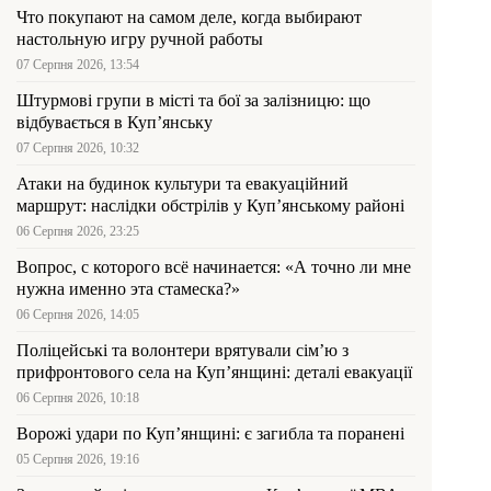
Что покупают на самом деле, когда выбирают
настольную игру ручной работы
07 Серпня 2026, 13:54
Штурмові групи в місті та бої за залізницю: що
відбувається в Куп’янську
07 Серпня 2026, 10:32
Атаки на будинок культури та евакуаційний
маршрут: наслідки обстрілів у Куп’янському районі
06 Серпня 2026, 23:25
Вопрос, с которого всё начинается: «А точно ли мне
нужна именно эта стамеска?»
06 Серпня 2026, 14:05
Поліцейські та волонтери врятували сім’ю з
прифронтового села на Куп’янщині: деталі евакуації
06 Серпня 2026, 10:18
Ворожі удари по Куп’янщині: є загибла та поранені
05 Серпня 2026, 19:16