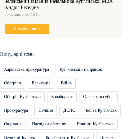
Зеленський звільнив начальника Купʼянської МВА
Андрія Беседіна
05 Серпня 2026, 10:16
Більше новин
Популярні теми
Харківська прокуратура
Куп'янський напрямок
Обстріли
Евакуація
Війна
Обстріл Купʼянська
Колаборант
Олег Синєгубов
Прокуратура
Поліція
ДСНС
Бої за Купʼянськ
Окупація
Наслідки обстрілу
Новини Купʼянська
Великий Бурлук
Колаборанти Купʼянськ
Пожежа