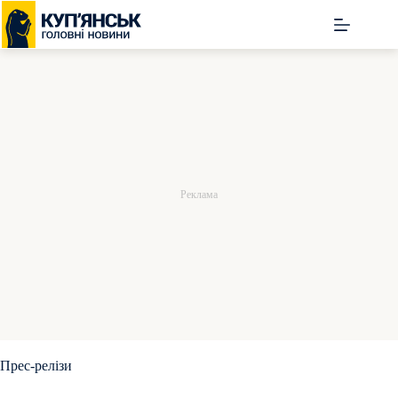
Перейти
до
вмісту
Прес-релізи