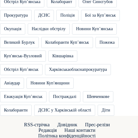
Обстріл Купʼянська
Колаборант
Олег Синєгубов
Прокуратура
ДСНС
Поліція
Бої за Купʼянськ
Окупація
Наслідки обстрілу
Новини Купʼянська
Великий Бурлук
Колаборанти Купʼянськ
Пожежа
Куп'янськ-Вузловий
Ківшарівка
Обстріл Купʼянськ
Харківськаобласнапрокуратура
Авіаудар
Новини Куп'янщини
Евакуація Купʼянськ
Постраждалі
Шевченкове
Колаборанти
ДСНС у Харківській області
Діти
RSS-стрічка
Довідник
Прес-релізи
Редакція
Наші контакти
Політика конфіденційності