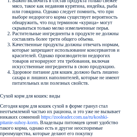
Важно включить в состав продукта только свежее
мясо, такое как недавняя курятина, индейка, рыба
или говядина. Однако следует помнить, что при
выборе недорогого корма существует вероятность
обнаружить, что под термином «курица» могут
скрываться только мелко измельченные перья.
Растительные ингредиенты в продукте не должны
составлять более трети общего объема.
Качественные продукты должны отвечать нормам,
которые запрещают использование консервантов и
красителей. Однако производители недорогих
товаров игнорируют эти требования, включая
искусственные ингредиенты в свою продукцию.
Здоровое питание для кошек должно быть лишено
сахара и лишних наполнителей, которые не имеют
питательных или полезных свойств.
Сухой корм для кошек: виды
Сегодня корм для кошек сухой в форме гранул стал
неотъемлемой частью их рациона, и это уже не вызывает
никаких сомнений
https://zooleader.com.ua/ru/koshki-
pitanie-suhoy-korm
. Владельцы питомцев ценят удобство
такого корма, однако есть и другие неоспоримые
преимущества, которые делают его покупку