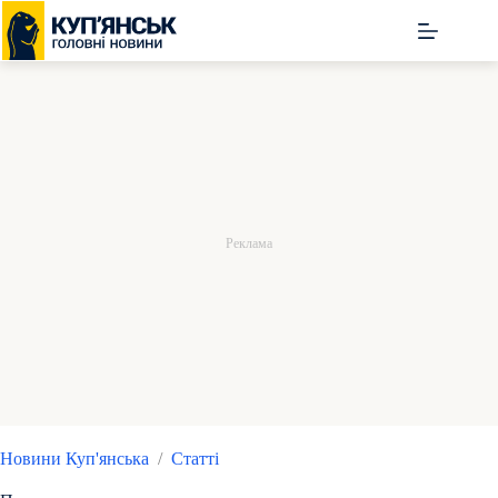
Перейти
до
вмісту
Новини Куп'янська
/
Статті