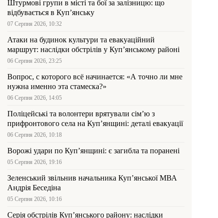
Штурмові групи в місті та бої за залізницю: що
відбувається в Куп’янську
07 Серпня 2026, 10:32
Атаки на будинок культури та евакуаційний
маршрут: наслідки обстрілів у Куп’янському районі
06 Серпня 2026, 23:25
Вопрос, с которого всё начинается: «А точно ли мне
нужна именно эта стамеска?»
06 Серпня 2026, 14:05
Поліцейські та волонтери врятували сім’ю з
прифронтового села на Куп’янщині: деталі евакуації
06 Серпня 2026, 10:18
Ворожі удари по Куп’янщині: є загибла та поранені
05 Серпня 2026, 19:16
Зеленський звільнив начальника Купʼянської МВА
Андрія Беседіна
05 Серпня 2026, 10:16
Серія обстрілів Куп’янського району: наслідки