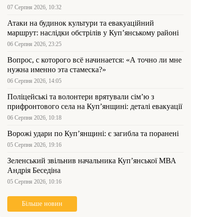
07 Серпня 2026, 10:32
Атаки на будинок культури та евакуаційний
маршрут: наслідки обстрілів у Куп’янському районі
06 Серпня 2026, 23:25
Вопрос, с которого всё начинается: «А точно ли мне
нужна именно эта стамеска?»
06 Серпня 2026, 14:05
Поліцейські та волонтери врятували сім’ю з
прифронтового села на Куп’янщині: деталі евакуації
06 Серпня 2026, 10:18
Ворожі удари по Куп’янщині: є загибла та поранені
05 Серпня 2026, 19:16
Зеленський звільнив начальника Купʼянської МВА
Андрія Беседіна
05 Серпня 2026, 10:16
Більше новин