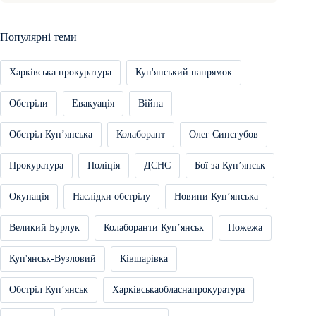
Популярні теми
Харківська прокуратура
Куп'янський напрямок
Обстріли
Евакуація
Війна
Обстріл Купʼянська
Колаборант
Олег Синєгубов
Прокуратура
Поліція
ДСНС
Бої за Купʼянськ
Окупація
Наслідки обстрілу
Новини Купʼянська
Великий Бурлук
Колаборанти Купʼянськ
Пожежа
Куп'янськ-Вузловий
Ківшарівка
Обстріл Купʼянськ
Харківськаобласнапрокуратура