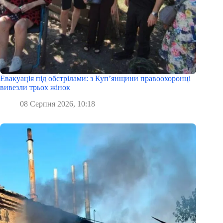
Евакуація під обстрілами: з Куп’янщини правоохоронці
вивезли трьох жінок
08 Серпня 2026, 10:18