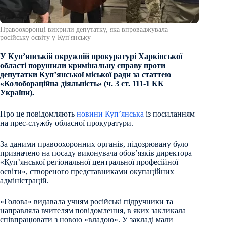
Правоохоронці викрили депутатку, яка впроваджувала
російську освіту у Куп'янську
У Куп’янській окружній прокуратурі Харківської
області порушили кримінальну справу проти
депутатки Куп’янської міської ради за статтею
«Колобораційна діяльність» (ч. 3 ст. 111-1 КК
України).
Про це повідомляють
новини Куп’янська
із посиланням
на прес-службу обласної прокуратури.
За даними правоохоронних органів, підозрювану було
призначено на посаду виконувача обов’язків директора
«Куп’янської регіональної центральної професійної
освіти», створеного представниками окупаційних
адміністрацій.
«Голова» видавала учням російські підручники та
направляла вчителям повідомлення, в яких закликала
співпрацювати з новою «владою». У закладі мали