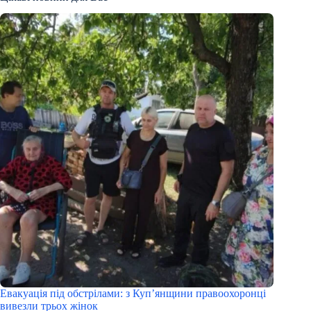
Евакуація під обстрілами: з Куп’янщини правоохоронці
вивезли трьох жінок