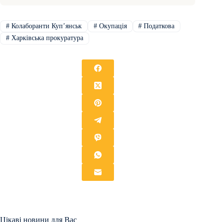
#
Колаборанти Купʼянськ
#
Окупація
#
Податкова
#
Харківська прокуратура
Цікаві новини для Вас