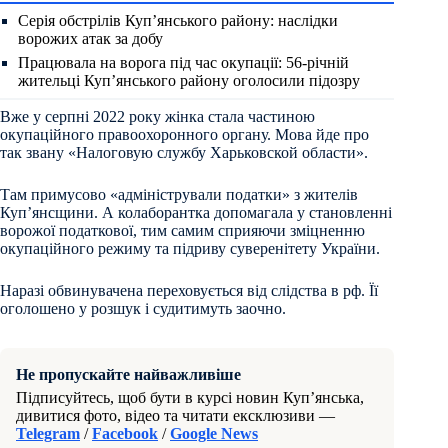
Серія обстрілів Куп’янського району: наслідки
ворожих атак за добу
Працювала на ворога під час окупації: 56-річній
жительці Куп’янського району оголосили підозру
Вже у серпні 2022 року жінка стала частиною
окупаційного правоохоронного органу. Мова йде про
так звану «Налоговую службу Харьковской области».
Там примусово «адміністрували податки» з жителів
Куп’янсщини. А колаборантка допомагала у становленні
ворожої податкової, тим самим сприяючи зміцненню
окупаційного режиму та підриву суверенітету України.
Наразі обвинувачена переховується від слідства в рф. Її
оголошено у розшук і судитимуть заочно.
Не пропускайте найважливіше
Підписуйтесь, щоб бути в курсі новин Куп’янська,
дивитися фото, відео та читати ексклюзиви —
Telegram
/
Facebook
/
Google News