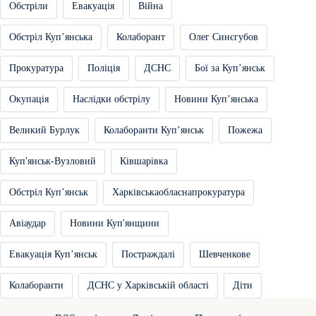
Обстріли
Евакуація
Війна
Обстріл Купʼянська
Колаборант
Олег Синєгубов
Прокуратура
Поліція
ДСНС
Бої за Купʼянськ
Окупація
Наслідки обстрілу
Новини Купʼянська
Великий Бурлук
Колаборанти Купʼянськ
Пожежа
Куп'янськ-Вузловий
Ківшарівка
Обстріл Купʼянськ
Харківськаобласнапрокуратура
Авіаудар
Новини Куп'янщини
Евакуація Купʼянськ
Постраждалі
Шевченкове
Колаборанти
ДСНС у Харківській області
Діти