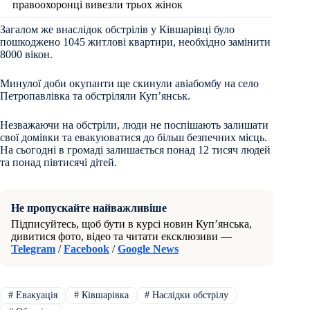
правоохоронці вивезли трьох жінок
Загалом же внаслідок обстрілів у Ківшарівці було
пошкоджено 1045 житлові квартири, необхідно замінити
8000 вікон.
Минулої доби окупанти ще скинули авіабомбу на село
Петропавлівка та обстріляли Купʼянськ.
Незважаючи на обстріли, люди не поспішають залишати
свої домівки та евакуюватися до більш безпечних місць.
На сьогодні в громаді залишається понад 12 тисяч людей
та понад півтисячі дітей.
Не пропускайте найважливіше
Підписуйтесь, щоб бути в курсі новин Куп’янська,
дивитися фото, відео та читати ексклюзиви —
Telegram
/
Facebook
/
Google News
#
Евакуація
#
Ківшарівка
#
Наслідки обстрілу