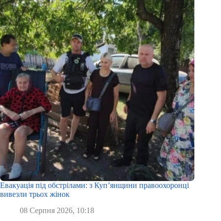
Евакуація під обстрілами: з Куп’янщини правоохоронці
вивезли трьох жінок
08 Серпня 2026, 10:18