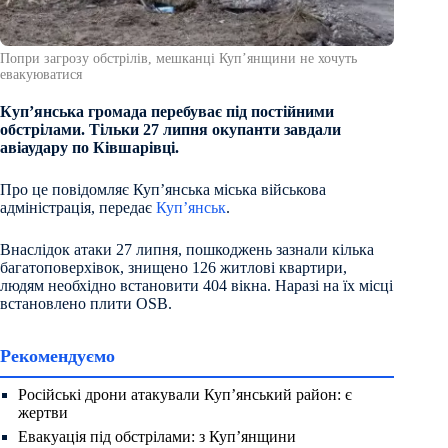
Попри загрозу обстрілів, мешканці Купʼянщини не хочуть
евакуюватися
Купʼянська громада перебуває під постійними
обстрілами. Тільки 27 липня окупанти завдали
авіаудару по Ківшарівці.
Про це повідомляє Купʼянська міська військова
адміністрація, передає
Куп’янськ
.
Внаслідок атаки 27 липня, пошкоджень зазнали кілька
багатоповерхівок, знищено 126 житлові квартири,
людям необхідно встановити 404 вікна. Наразі на їх місці
встановлено плити OSB.
Рекомендуємо
Російські дрони атакували Куп’янський район: є
жертви
Евакуація під обстрілами: з Куп’янщини