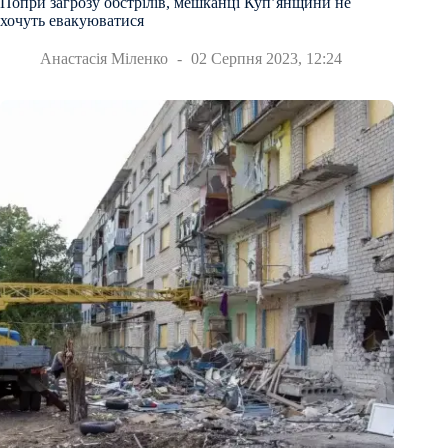
Попри загрозу обстрілів, мешканці Купʼянщини не
хочуть евакуюватися
Анастасія Міленко
02 Серпня 2023, 12:24