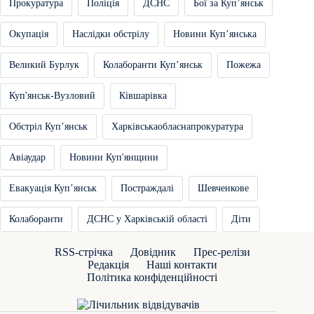
Прокуратура
Поліція
ДСНС
Бої за Купʼянськ
Окупація
Наслідки обстрілу
Новини Купʼянська
Великий Бурлук
Колаборанти Купʼянськ
Пожежа
Куп'янськ-Вузловий
Ківшарівка
Обстріл Купʼянськ
Харківськаобласнапрокуратура
Авіаудар
Новини Куп'янщини
Евакуація Купʼянськ
Постраждалі
Шевченкове
Колаборанти
ДСНС у Харківській області
Діти
RSS-стрічка
Довідник
Прес-релізи
Редакція
Наші контакти
Політика конфіденційності