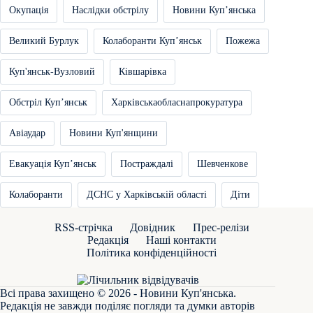
Окупація
Наслідки обстрілу
Новини Купʼянська
Великий Бурлук
Колаборанти Купʼянськ
Пожежа
Куп'янськ-Вузловий
Ківшарівка
Обстріл Купʼянськ
Харківськаобласнапрокуратура
Авіаудар
Новини Куп'янщини
Евакуація Купʼянськ
Постраждалі
Шевченкове
Колаборанти
ДСНС у Харківській області
Діти
RSS-стрічка
Довідник
Прес-релізи
Редакція
Наші контакти
Політика конфіденційності
Всі права захищено © 2026 - Новини Куп'янська.
Редакція не завжди поділяє погляди та думки авторів