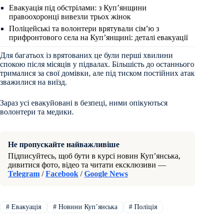
Евакуація під обстрілами: з Куп’янщини
правоохоронці вивезли трьох жінок
Поліцейські та волонтери врятували сім’ю з
прифронтового села на Куп’янщині: деталі евакуації
Для багатьох із врятованих це були перші хвилини
спокою після місяців у підвалах. Більшість до останнього
трималися за свої домівки, але під тиском постійних атак
зважилися на виїзд.
Зараз усі евакуйовані в безпеці, ними опікуються
волонтери та медики.
Не пропускайте найважливіше
Підписуйтесь, щоб бути в курсі новин Куп’янська,
дивитися фото, відео та читати ексклюзиви —
Telegram
/
Facebook
/
Google News
#
Евакуація
#
Новини Купʼянська
#
Поліція