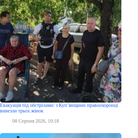
Евакуація під обстрілами: з Куп’янщини правоохоронці
вивезли трьох жінок
08 Серпня 2026, 10:18