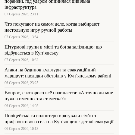
поранені, під ударом опинилася цивільна
інфраструктура
07 Серпня 2026, 23:11
Что покупают на самом деле, когда выбирают
настольную игру ручной работы
07 Серпня 2026, 13:54
Штурмові групи в місті та бої за залізницю: що
відбувається в Куп’янську
07 Серпня 2026, 10:32
Атаки на будинок культури та евакуаційний
маршрут: наслідки обстрілів у Куп’янському районі
06 Серпня 2026, 23:25
Вопрос, с которого всё начинается: «А точно ли мне
нужна именно эта стамеска?»
06 Серпня 2026, 14:05
Поліцейські та волонтери врятували сім’ю з
прифронтового села на Куп’янщині: деталі евакуації
06 Серпня 2026, 10:18