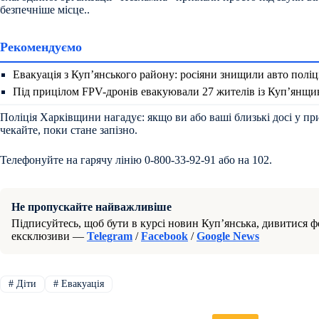
безпечніше місце..
Рекомендуємо
Евакуація з Куп’янського району: росіяни знищили авто полі
Під прицілом FPV-дронів евакуювали 27 жителів із Куп’янщи
Поліція Харківщини нагадує: якщо ви або ваші близькі досі у п
чекайте, поки стане запізно.
Телефонуйте на гарячу лінію 0-800-33-92-91 або на 102.
Не пропускайте найважливіше
Підписуйтесь, щоб бути в курсі новин Куп’янська, дивитися фо
ексклюзиви —
Telegram
/
Facebook
/
Google News
#
Діти
#
Евакуація