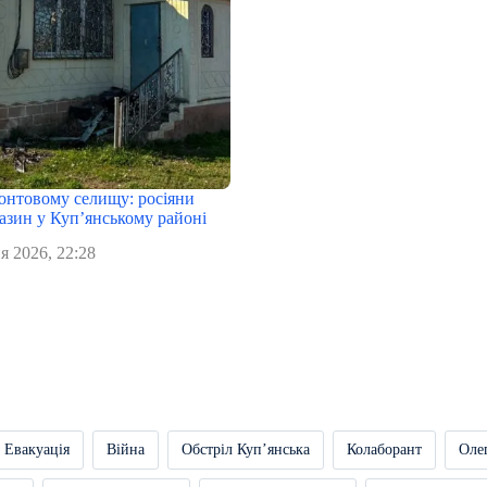
онтовому селищу: росіяни
азин у Куп’янському районі
я 2026, 22:28
Евакуація
Війна
Обстріл Купʼянська
Колаборант
Оле