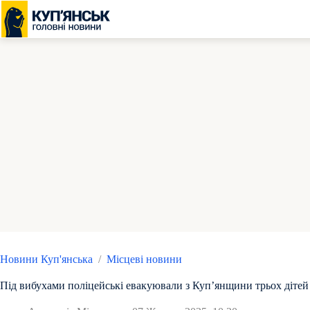
Перейти
до
вмісту
Новини Куп'янська
/
Місцеві новини
Під вибухами поліцейські евакуювали з Купʼянщини трьох дітей