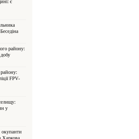
ині: є
альника
Беседіна
кого району:
 добу
 району:
іції FPV-
селищу:
ин у
: окупанти
в Харкова