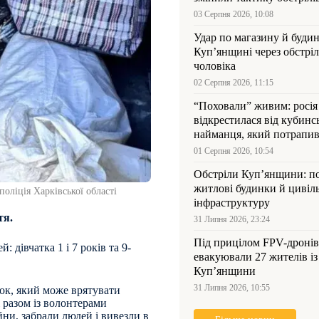
03 Серпня 2026, 10:08
Удар по магазину й будин
Куп’янщині через обстрі
чоловіка
02 Серпня 2026, 11:15
“Поховали” живим: росія
відкрестилася від кубинс
найманця, який потрапив
Куп’янщині
01 Серпня 2026, 10:54
Обстріли Куп’янщини: 
житлові будинки й цивіл
оліція Харківської області
інфраструктуру
тя.
31 Липня 2026, 23:24
Під прицілом FPV-дронів
 дівчатка 1 і 7 років та 9-
евакуювали 27 жителів із
Куп’янщини
31 Липня 2026, 10:55
ок, який може врятувати
 разом із волонтерами
йни, забрали людей і вивезли в