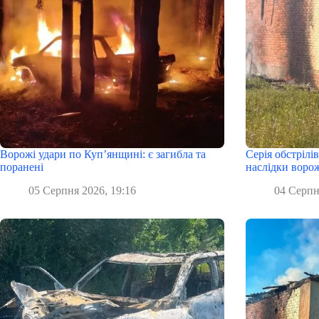
Ворожі удари по Куп’янщині: є загибла та
Серія обстрілі
поранені
наслідки ворож
05 Серпня 2026, 19:16
04 Серпн