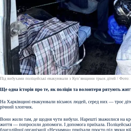
Під вибухами поліцейські евакуювали з Купʼянщини трьох дітей / Фото: п
Ще одна історія про те, як поліція та волонтери рятують жит
На Харківщині евакуювали вісьмох людей, серед них — троє дітей:
річний хлопчик.
Вони жили там, де щодня чути вибухи. Нарешті зважилися на кр
життя — попросили допомоги. І допомога приїхала. Поліцейські
благодійної організації «Незламна» приїхали просто під звуки ві