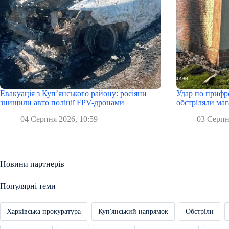
Евакуація з Куп’янського району: росіяни
Удар по прифр
знищили авто поліції FPV-дронами
обстріляли маг
04 Серпня 2026, 10:59
03 Серпн
Новини партнерів
Популярні теми
Харківська прокуратура
Куп'янський напрямок
Обстріли