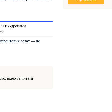
Більше новин
ції FPV-дронами
ни
рифронтових селах — не
то, відео та читати