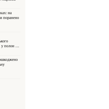
ках: на
ли поранено
ького
 у полон на
пошкоджено
ьну