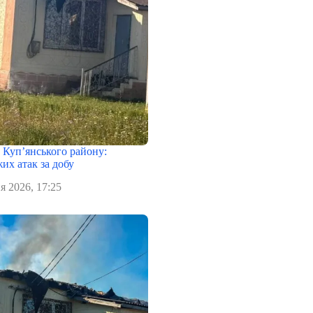
в Куп’янського району:
их атак за добу
я 2026, 17:25