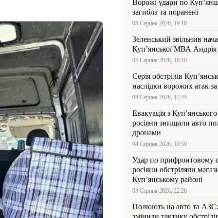
Ворожі удари по Куп’янщ
загибла та поранені
05 Серпня 2026, 19:16
Зеленський звільнив нач
Купʼянської МВА Андрія 
05 Серпня 2026, 10:16
Серія обстрілів Куп’янсь
наслідки ворожих атак за
04 Серпня 2026, 17:25
Евакуація з Куп’янського
росіяни знищили авто пол
дронами
04 Серпня 2026, 10:59
Удар по прифронтовому 
росіяни обстріляли магаз
Куп’янському районі
03 Серпня 2026, 22:28
Полюють на авто та АЗС
змінили тактику обстрілі