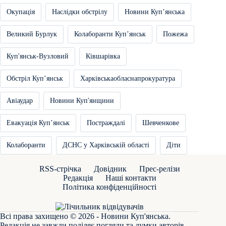
Окупація
Наслідки обстрілу
Новини Купʼянська
Великий Бурлук
Колаборанти Купʼянськ
Пожежа
Куп'янськ-Вузловий
Ківшарівка
Обстріл Купʼянськ
Харківськаобласнапрокуратура
Авіаудар
Новини Куп'янщини
Евакуація Купʼянськ
Постраждалі
Шевченкове
Колаборанти
ДСНС у Харківській області
Діти
RSS-стрічка
Довідник
Прес-релізи
Редакція
Наші контакти
Політика конфіденційності
Всі права захищено © 2026 - Новини Куп'янська.
Редакція не завжди поділяє погляди та думки авторів