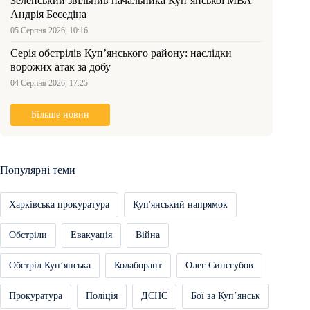
Зеленський звільнив начальника Купʼянської МВА
Андрія Беседіна
05 Серпня 2026, 10:16
Серія обстрілів Куп’янського району: наслідки
ворожих атак за добу
04 Серпня 2026, 17:25
Більше новин
Популярні теми
Харківська прокуратура
Куп'янський напрямок
Обстріли
Евакуація
Війна
Обстріл Купʼянська
Колаборант
Олег Синєгубов
Прокуратура
Поліція
ДСНС
Бої за Купʼянськ