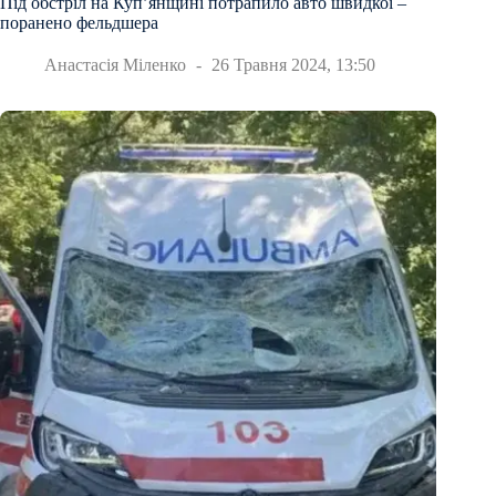
Під обстріл на Купʼянщині потрапило авто швидкої –
поранено фельдшера
Анастасія Міленко
26 Травня 2024, 13:50