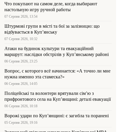
Что покупают на самом деле, когда выбирают
настольную игру ручной работы
07 Серпня 2026, 13:54
Штурмові групи в місті та бої за залізницю: що
відбувається в Куп’янську
07 Серпня 2026, 10:32
Атаки на будинок культури та евакуаційний
маршрут: наслідки обстрілів у Куп’янському районі
06 Серпня 2026, 23:25
Вопрос, с которого всё начинается: «А точно ли мне
нужна именно эта стамеска?»
06 Серпня 2026, 14:05
Поліцейські та волонтери врятували сім’ю з
прифронтового села на Куп’янщині: деталі евакуації
06 Серпня 2026, 10:18
Ворожі удари по Куп’янщині: є загибла та поранені
05 Серпня 2026, 19:16