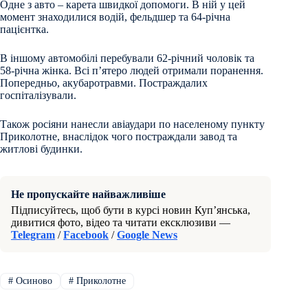
Одне з авто – карета швидкої допомоги. В ній у цей
момент знаходилися водій, фельдшер та 64-річна
пацієнтка.
В іншому автомобілі перебували 62-річний чоловік та
58-річна жінка. Всі пʼятеро людей отримали поранення.
Попередньо, акубаротравми. Постраждалих
госпіталізували.
Також росіяни нанесли авіаудари по населеному пункту
Приколотне, внаслідок чого постраждали завод та
житлові будинки.
Не пропускайте найважливіше
Підписуйтесь, щоб бути в курсі новин Куп’янська,
дивитися фото, відео та читати ексклюзиви —
Telegram
/
Facebook
/
Google News
#
Осиново
#
Приколотне