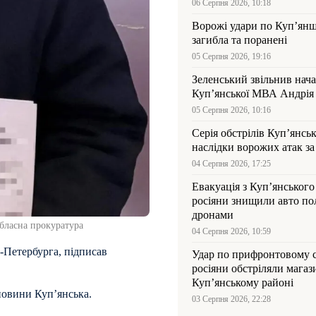
06 Серпня 2026, 10:18
Ворожі удари по Куп’янщ
загибла та поранені
05 Серпня 2026, 19:16
Зеленський звільнив нач
Купʼянської МВА Андрія 
05 Серпня 2026, 10:16
Серія обстрілів Куп’янсь
наслідки ворожих атак за
04 Серпня 2026, 17:25
Евакуація з Куп’янського
росіяни знищили авто пол
дронами
обласна прокуратура
04 Серпня 2026, 10:59
т-Петербурга, підписав
Удар по прифронтовому 
росіяни обстріляли магаз
Куп’янському районі
новини Купʼянська.
03 Серпня 2026, 22:28