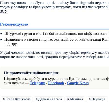
Спочатку воював на Луганщині, а влітку його підрозділ перекин
ходив у розвідку та брав участь у штурмах, поки під час чергово
ЗСУ.
Рекомендуємо
Штурмові групи в місті та бої за залізницю: що відбувається в
Працювала на ворога під час окупації: 56-річній жительці Ку
підозру
У суді чоловік повністю визнав провину. Окрім терміну, у нього
вирок не набере чинності, зрадник перебуватиме у таборі для в
Не пропускайте найважливіше
Підписуйтесь, щоб бути в курсі новин Куп’янська, дивитися фо
ексклюзиви —
Telegram
/
Facebook
/
Google News
#
Бої за Купʼянськ
#
Державна зрада
#
Макіївка
#
Окупація