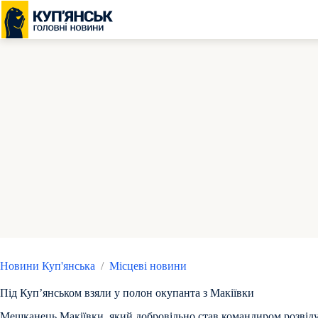
Перейти
до
вмісту
Новини Куп'янська
/
Місцеві новини
Під Купʼянськом взяли у полон окупанта з Макіївки
Мешканець Макіївки, який добровільно став командиром розвідув