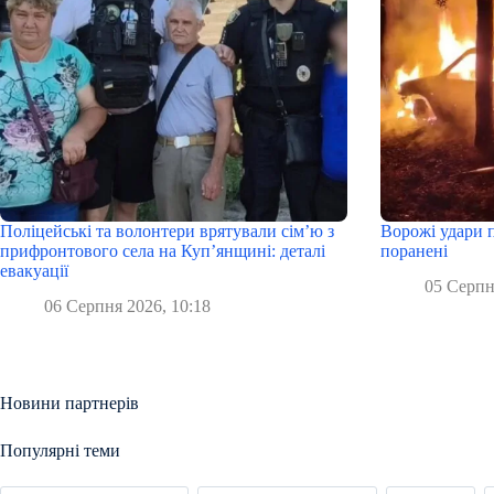
Поліцейські та волонтери врятували сім’ю з
Ворожі удари п
прифронтового села на Куп’янщині: деталі
поранені
евакуації
05 Серпн
06 Серпня 2026, 10:18
Новини партнерів
Популярні теми