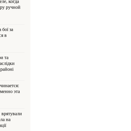
ле, когда
ру ручной
 бої за
ся в
и та
аслідки
 районі
ачинается:
менно эта
и врятували
ла на
ції