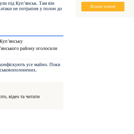
ули під Куп’янськ. Там він
Більше новин
ї атаки не потрапив у полон до
 Куп’янську
п’янського району оголосили
 конфіскують усе майно. Поки
ійськовополонених.
то, відео та читати