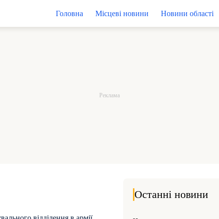
Головна
Місцеві новини
Новини області
Останні новини
ального відділення в армії