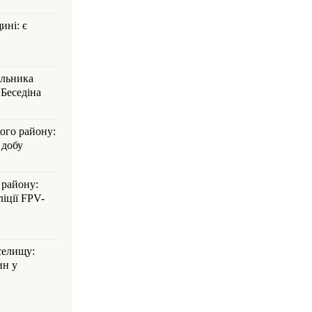
ині: є
альника
Беседіна
кого району:
 добу
 району:
іції FPV-
селищу:
ин у