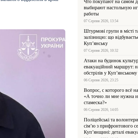
Что покупают на самом де
выбирают настольную иг
работы
07 Серпня 2026, 13:54
Штурмові групи в місті та
залізницю: що відбуваєть
Куп’янську
07 Серпня 2026, 10:32
Атаки на будинок культур
евакуаційний маршрут: н
обстрілів у Куп’янському
06 Серпня 2026, 23:25
Вопрос, с которого всё н
«А точно ли мне нужна и
стамеска?»
06 Серпня 2026, 14:05
Поліцейські та волонтер
сім’ю з прифронтового се
Куп’янщині: деталі евакуа