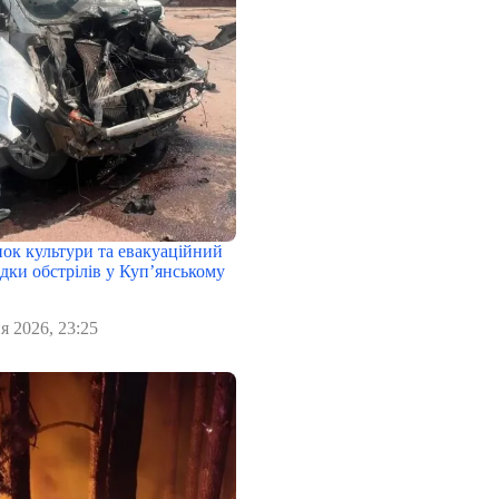
нок культури та евакуаційний
дки обстрілів у Куп’янському
я 2026, 23:25