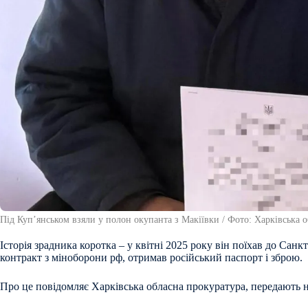
Під Купʼянськом взяли у полон окупанта з Макіївки / Фото: Харківська 
Історія зрадника коротка – у квітні 2025 року він поїхав до Санк
контракт з міноборони рф, отримав російський паспорт і зброю.
Про це повідомляє Харківська обласна прокуратура, передають 