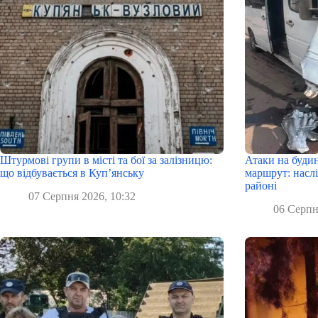
Штурмові групи в місті та бої за залізницю:
Атаки на буди
що відбувається в Куп’янську
маршрут: наслі
районі
07 Серпня 2026, 10:32
06 Серпн