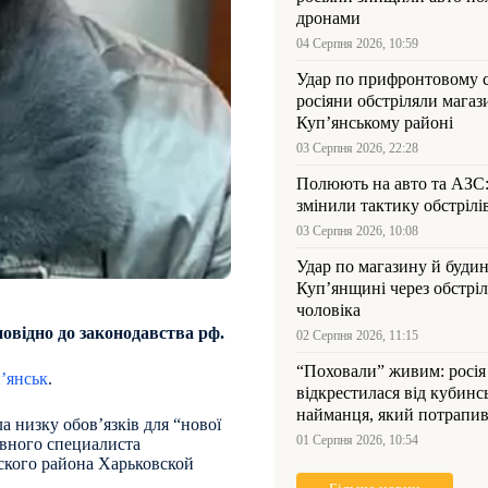
дронами
04 Серпня 2026, 10:59
Удар по прифронтовому 
росіяни обстріляли магаз
Куп’янському районі
03 Серпня 2026, 22:28
Полюють на авто та АЗС
змінили тактику обстрілі
03 Серпня 2026, 10:08
Удар по магазину й будин
Куп’янщині через обстрі
чоловіка
овідно до законодавства рф.
02 Серпня 2026, 11:15
“Поховали” живим: росія
’янськ
.
відкрестилася від кубинс
найманця, який потрапив
 низку обов’язків для “нової
Куп’янщині
01 Серпня 2026, 10:54
лавного специалиста
ского района Харьковской