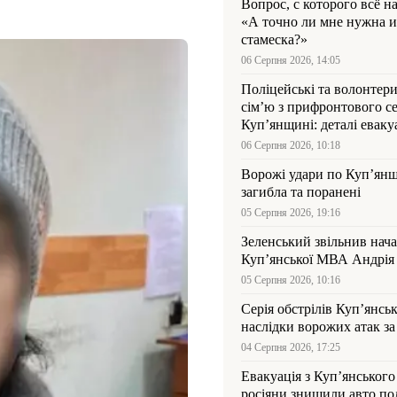
Вопрос, с которого всё н
«А точно ли мне нужна и
стамеска?»
06 Серпня 2026, 14:05
Поліцейські та волонтер
сім’ю з прифронтового се
Куп’янщині: деталі евакуа
06 Серпня 2026, 10:18
Ворожі удари по Куп’янщ
загибла та поранені
05 Серпня 2026, 19:16
Зеленський звільнив нач
Купʼянської МВА Андрія 
05 Серпня 2026, 10:16
Серія обстрілів Куп’янсь
наслідки ворожих атак за
04 Серпня 2026, 17:25
Евакуація з Куп’янського
росіяни знищили авто пол