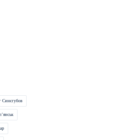
г Синєгубов
пʼянськ
ар