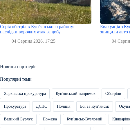
Серія обстрілів Куп’янського району:
Евакуація з Ку
наслідки ворожих атак за добу
знищили авто 
04 Серпня 2026, 17:25
04 Серпн
Новини партнерів
Популярні теми
Харківська прокуратура
Куп'янський напрямок
Обстріли
Прокуратура
ДСНС
Поліція
Бої за Купʼянськ
Окупа
Великий Бурлук
Пожежа
Куп'янськ-Вузловий
Ківшарів