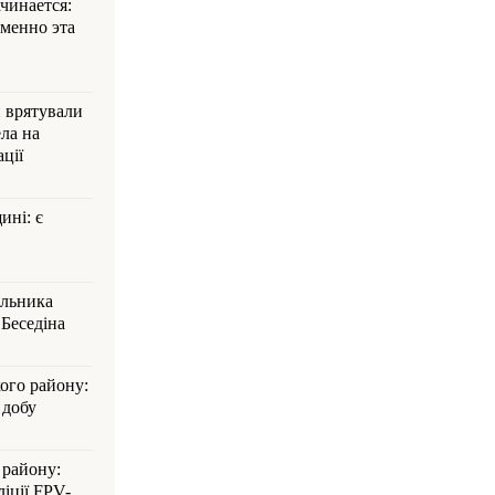
ачинается:
менно эта
и врятували
ла на
ції
ині: є
альника
Беседіна
кого району:
 добу
 району:
іції FPV-