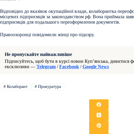
Відповідно до вказівок окупаційної влади, колаборантка перео
місцевих підприємців за законодавством рф. Вона приймала заяви
підприємців для подальшого переоформлення документів.
Правоохоронці повідомили жінці про підозру.
Не пропускайте найважливіше
Підписуйтесь, щоб бути в курсі новин Куп’янська, дивитися фо
ексклюзиви —
Telegram
/
Facebook
/
Google News
#
Колаборант
#
Прокуратура