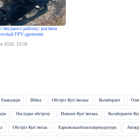
п’янського району: росіяни
поліції FPV-дронами
я 2026, 10:59
Евакуація
Війна
Обстріл Купʼянська
Колаборант
Оле
ція
Наслідки обстрілу
Новини Купʼянська
Колаборанти Ку
ка
Обстріл Купʼянськ
Харківськаобласнапрокуратура
Авіауд