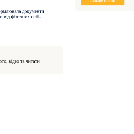
Більше новин
формлювала документи
 від фізичних осіб-
то, відео та читати