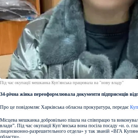
Під час окупації мешканка Куп'янська працювала на "нову владу"
34-річна жінка переоформлювала документи підприємців відп
Про це повідомляє Харківська обласна прокуратура, передає
Куп
Місцева мешканка добровільно пішла на співпрацю та виконувала
влади”. Під час окупації Куп’янська вона посіла посаду «и. о. г
лицензионно-разрешительного отдела» у так званій «ВГА Купян
области».