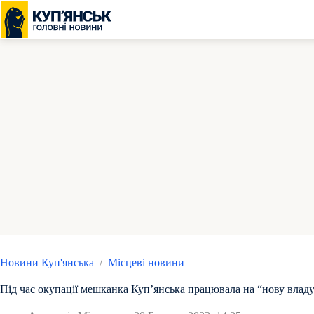
Перейти
до
вмісту
Новини Куп'янська
/
Місцеві новини
Під час окупації мешканка Куп’янська працювала на “нову влад