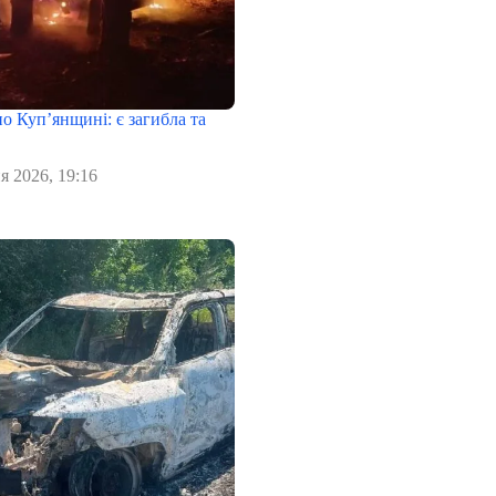
о Куп’янщині: є загибла та
я 2026, 19:16