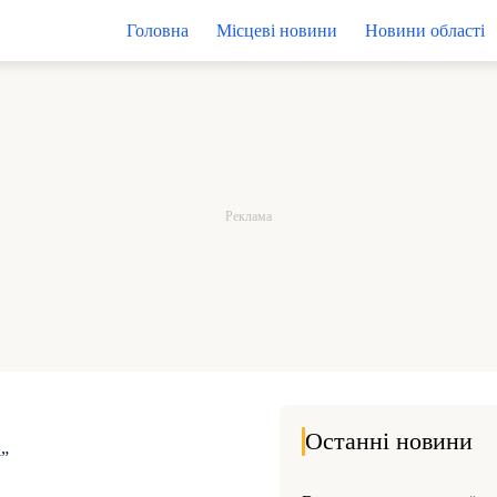
Головна
Місцеві новини
Новини області
Останні новини
у”