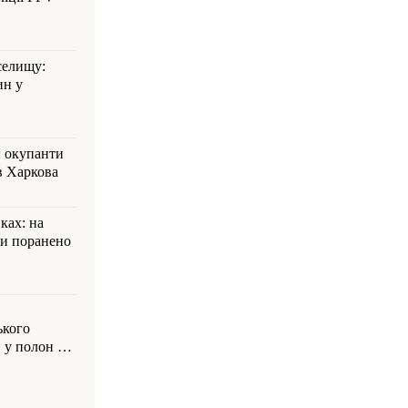
селищу:
ин у
: окупанти
в Харкова
ках: на
ли поранено
ького
 у полон на