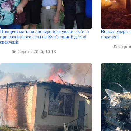
Поліцейські та волонтери врятували сім’ю з
Ворожі удари п
прифронтового села на Куп’янщині: деталі
поранені
евакуації
05 Серпн
06 Серпня 2026, 10:18