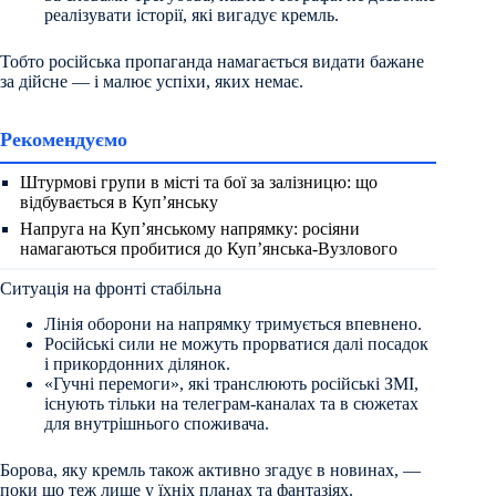
реалізувати історії, які вигадує кремль.
Тобто російська пропаганда намагається видати бажане
за дійсне — і малює успіхи, яких немає.
Рекомендуємо
Штурмові групи в місті та бої за залізницю: що
відбувається в Куп’янську
Напруга на Куп’янському напрямку: росіяни
намагаються пробитися до Куп’янська-Вузлового
Ситуація на фронті стабільна
Лінія оборони на напрямку тримується впевнено.
Російські сили не можуть прорватися далі посадок
і прикордонних ділянок.
«Гучні перемоги», які транслюють російські ЗМІ,
існують тільки на телеграм-каналах та в сюжетах
для внутрішнього споживача.
Борова, яку кремль також активно згадує в новинах, —
поки що теж лише у їхніх планах та фантазіях.