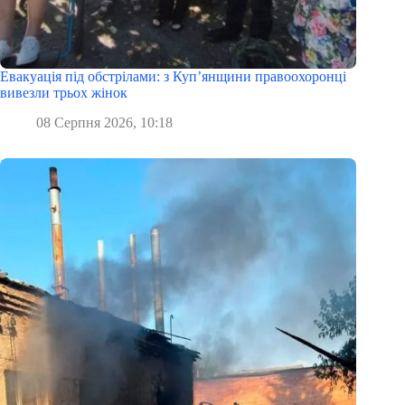
Евакуація під обстрілами: з Куп’янщини правоохоронці
вивезли трьох жінок
08 Серпня 2026, 10:18