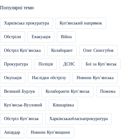
Популярні теми
Харківська прокуратура
Куп'янський напрямок
Обстріли
Евакуація
Війна
Обстріл Купʼянська
Колаборант
Олег Синєгубов
Прокуратура
Поліція
ДСНС
Бої за Купʼянськ
Окупація
Наслідки обстрілу
Новини Купʼянська
Великий Бурлук
Колаборанти Купʼянськ
Пожежа
Куп'янськ-Вузловий
Ківшарівка
Обстріл Купʼянськ
Харківськаобласнапрокуратура
Авіаудар
Новини Куп'янщини