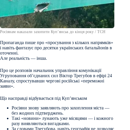
Росіянам наказали захопити Купʼянськ до кінця року / ТСН
Пропаганда пише про «просування з кількох напрямків»
і навіть фантазує про десятки українських батальйонів в
оточенні.
Але реальність — інша.
Про це розповів начальник управління комунікації
Угруповання об’єднаних сил Віктор Трегубов в ефірі 24
Каналу, спростувавши чергові російські «переможні
заяви».
Що насправді відбувається під Куп’янськом
Росіяни знову заявляють про захоплення міста —
без жодних підтверджень.
Такі «новини» лунають уже місяцями — і кожного
разу виявляються вигадками.
За словами Трегубова, навіть географія не дозволяє