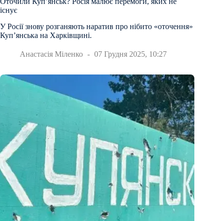
Оточили Купʼянськ? Росія малює перемоги, яких не
існує
У Росії знову розганяють наратив про нібито «оточення»
Куп’янська на Харківщині.
Анастасія Міленко
07 Грудня 2025, 10:27