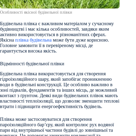
Особливості якісної будівельної плівки
Будівельна плівка є важливим матеріалом у сучасному
будівництві і має кілька особливостей, завдяки яким
активно використовується в різноманітних сферах.
Якісна
плівка будівельна
може бути дуже корисною.
Головне замовити її в перевіреному місці, де
гарантується висока якість.
Відмінності будівельної плівки
Будівельна плівка використовується для створення
гідроізоляційного шару, який запобігає проникненню
води в будівельні конструкції. Це особливо важливо в
зоні підвалів, фундаментів та інших місць, де можливий
контакт з ґрунтом. Деякі види будівельних плівок мають
властивості теплоізоляції, що дозволяє зменшити теплові
втрати і підвищити енергоефективність будівель.
Плівка може застосовуватися для створення
пароізоляційного бар’єру, який контролює рух водяної
пари від внутрішньої частини будівлі до зовнішньої та
навпаки. Це допомагає уникнути конденсації та