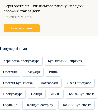
Серія обстрілів Куп’янського району: наслідки
ворожих атак за добу
04 Серпня 2026, 17:25
Більше новин
Популярні теми
Харківська прокуратура
Куп'янський напрямок
Обстріли
Евакуація
Війна
Обстріл Купʼянська
Колаборант
Олег Синєгубов
Прокуратура
Поліція
ДСНС
Бої за Купʼянськ
Окупація
Наслідки обстрілу
Новини Купʼянська