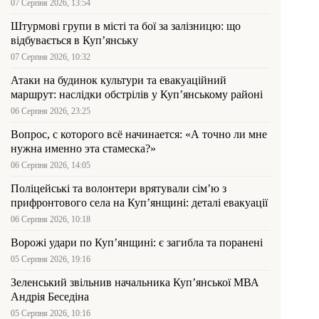
07 Серпня 2026, 13:54
Штурмові групи в місті та бої за залізницю: що
відбувається в Куп’янську
07 Серпня 2026, 10:32
Атаки на будинок культури та евакуаційний
маршрут: наслідки обстрілів у Куп’янському районі
06 Серпня 2026, 23:25
Вопрос, с которого всё начинается: «А точно ли мне
нужна именно эта стамеска?»
06 Серпня 2026, 14:05
Поліцейські та волонтери врятували сім’ю з
прифронтового села на Куп’янщині: деталі евакуації
06 Серпня 2026, 10:18
Ворожі удари по Куп’янщині: є загибла та поранені
05 Серпня 2026, 19:16
Зеленський звільнив начальника Купʼянської МВА
Андрія Беседіна
05 Серпня 2026, 10:16