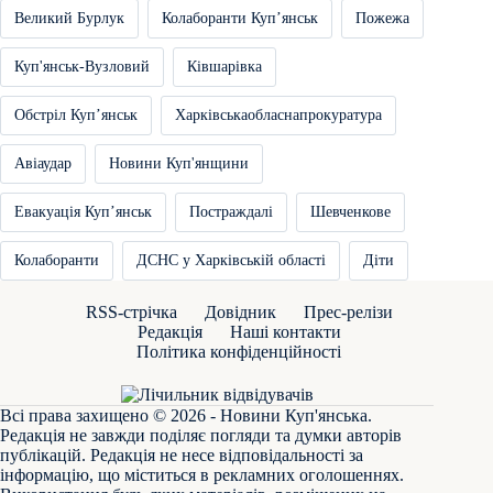
Великий Бурлук
Колаборанти Купʼянськ
Пожежа
Куп'янськ-Вузловий
Ківшарівка
Обстріл Купʼянськ
Харківськаобласнапрокуратура
Авіаудар
Новини Куп'янщини
Евакуація Купʼянськ
Постраждалі
Шевченкове
Колаборанти
ДСНС у Харківській області
Діти
RSS-стрічка
Довідник
Прес-релізи
Редакція
Наші контакти
Політика конфіденційності
Всі права захищено © 2026 - Новини Куп'янська.
Редакція не завжди поділяє погляди та думки авторів
публікацій. Редакція не несе відповідальності за
інформацію, що міститься в рекламних оголошеннях.