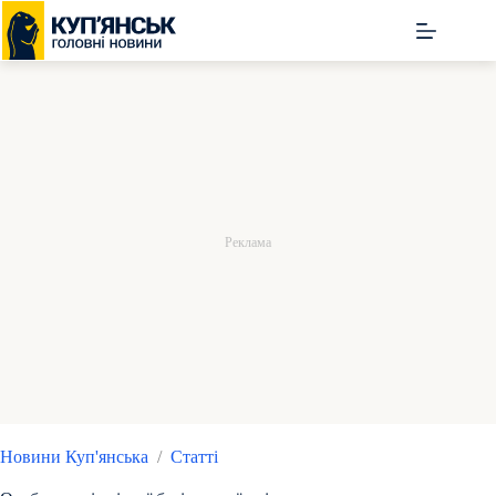
Перейти
до
вмісту
Новини Куп'янська
/
Статті