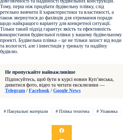
довговічності та надійності будівельних конструкцій.
Тому, перш ніж придбати будівельну плівку, слід
ретельно вивчити її характеристики та властивості, а
також звернутися до фахівців для отримання поради
щодо найкращого варіанту для конкретної ситуації.
Тільки такий підхід гарантує якість та ефективність
використання будівельної плівки у вашому будівельному
проекті. Будівельна плівка – це не тільки захист від води
та вологості, але і інвестиція у тривалу та надійну
будівлю.
Не пропускайте найважливіше
Підписуйтесь, щоб бути в курсі новин Куп’янська,
дивитися фото, відео та читати ексклюзиви —
Telegram
/
Facebook
/
Google News
#
Пакувальні матеріали
#
Плівка технічна
#
Упаковка