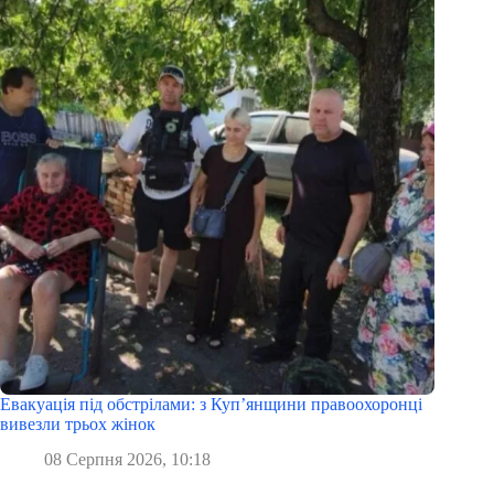
Евакуація під обстрілами: з Куп’янщини правоохоронці
вивезли трьох жінок
08 Серпня 2026, 10:18