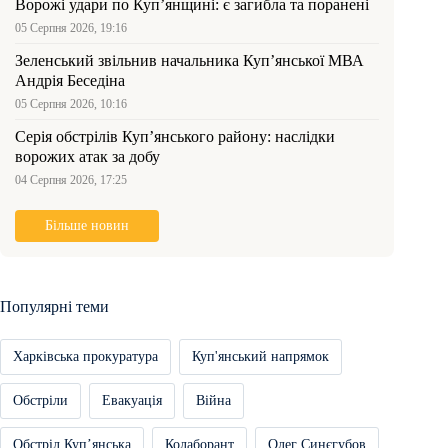
Ворожі удари по Куп’янщині: є загибла та поранені
05 Серпня 2026, 19:16
Зеленський звільнив начальника Купʼянської МВА
Андрія Беседіна
05 Серпня 2026, 10:16
Серія обстрілів Куп’янського району: наслідки
ворожих атак за добу
04 Серпня 2026, 17:25
Більше новин
Популярні теми
Харківська прокуратура
Куп'янський напрямок
Обстріли
Евакуація
Війна
Обстріл Купʼянська
Колаборант
Олег Синєгубов