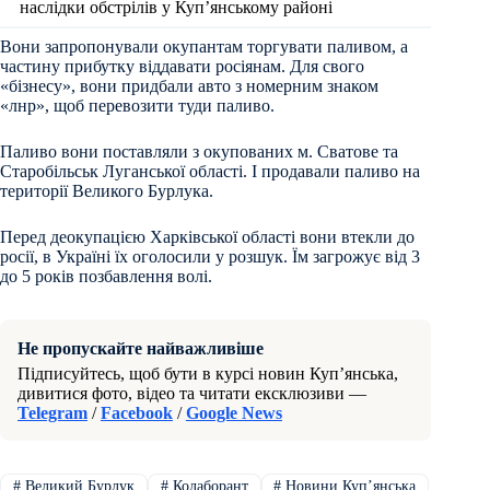
наслідки обстрілів у Куп’янському районі
Вони запропонували окупантам торгувати паливом, а
частину прибутку віддавати росіянам. Для свого
«бізнесу», вони придбали авто з номерним знаком
«лнр», щоб перевозити туди паливо.
Паливо вони поставляли з окупованих м. Сватове та
Старобільськ Луганської області. І продавали паливо на
території Великого Бурлука.
Перед деокупацією Харківської області вони втекли до
росії, в Україні їх оголосили у розшук. Їм загрожує від 3
до 5 років позбавлення волі.
Не пропускайте найважливіше
Підписуйтесь, щоб бути в курсі новин Куп’янська,
дивитися фото, відео та читати ексклюзиви —
Telegram
/
Facebook
/
Google News
#
Великий Бурлук
#
Колаборант
#
Новини Купʼянська