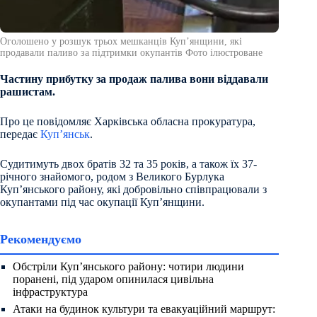
Оголошено у розшук трьох мешканців Купʼянщини, які
продавали паливо за підтримки окупантів Фото ілюстроване
Частину прибутку за продаж палива вони віддавали
рашистам.
Про це повідомляє Харківська обласна прокуратура,
передає
Куп’янськ
.
Судитимуть двох братів 32 та 35 років, а також їх 37-
річного знайомого, родом з Великого Бурлука
Купʼянського району, які добровільно співпрацювали з
окупантами під час окупації Купʼянщини.
Рекомендуємо
Обстріли Куп’янського району: чотири людини
поранені, під ударом опинилася цивільна
інфраструктура
Атаки на будинок культури та евакуаційний маршрут: