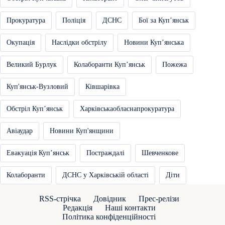
Прокуратура
Поліція
ДСНС
Бої за Купʼянськ
Окупація
Наслідки обстрілу
Новини Купʼянська
Великий Бурлук
Колаборанти Купʼянськ
Пожежа
Куп'янськ-Вузловий
Ківшарівка
Обстріл Купʼянськ
Харківськаобласнапрокуратура
Авіаудар
Новини Куп'янщини
Евакуація Купʼянськ
Постраждалі
Шевченкове
Колаборанти
ДСНС у Харківській області
Діти
RSS-стрічка
Довідник
Прес-релізи
Редакція
Наші контакти
Політика конфіденційності