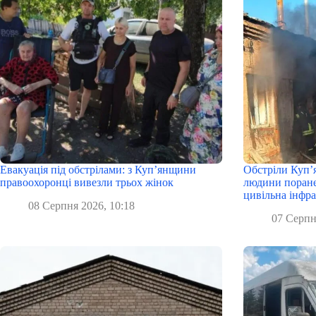
Евакуація під обстрілами: з Куп’янщини
Обстріли Куп’
правоохоронці вивезли трьох жінок
людини поране
цивільна інфр
08 Серпня 2026, 10:18
07 Серпн