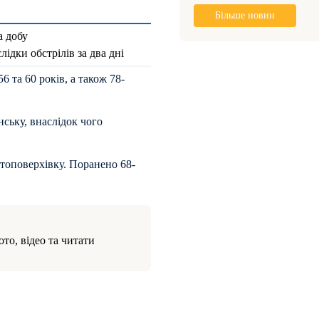
Більше новин
а добу
дки обстрілів за два дні
 та 60 років, а також 78-
нську, внаслідок чого
топоверхівку. Поранено 68-
то, відео та читати