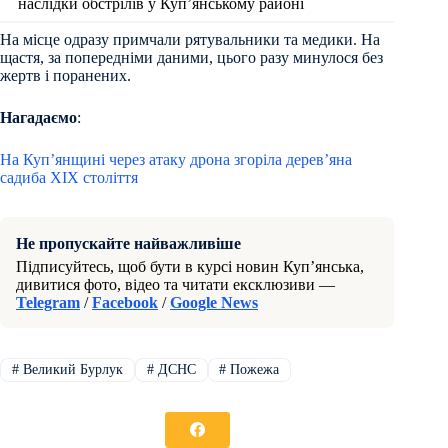
наслідки обстрілів у Куп’янському районі
На місце одразу примчали рятувальники та медики. На
щастя, за попередніми даними, цього разу минулося без
жертв і поранених.
Нагадаємо
:
На Куп’янщині через атаку дрона згоріла дерев’яна
садиба XIX століття
Не пропускайте найважливіше
Підписуйтесь, щоб бути в курсі новин Куп’янська,
дивитися фото, відео та читати ексклюзиви —
Telegram
/
Facebook
/
Google News
#
Великий Бурлук
#
ДСНС
#
Пожежа