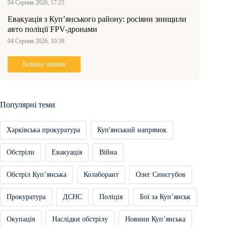
04 Серпня 2026, 17:25
Евакуація з Куп’янського району: росіяни знищили
авто поліції FPV-дронами
04 Серпня 2026, 10:59
Більше новин
Популярні теми
Харківська прокуратура
Куп'янський напрямок
Обстріли
Евакуація
Війна
Обстріл Купʼянська
Колаборант
Олег Синєгубов
Прокуратура
ДСНС
Поліція
Бої за Купʼянськ
Окупація
Наслідки обстрілу
Новини Купʼянська