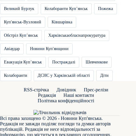
Великий Бурлук
Колаборанти Купʼянськ
Пожежа
Куп'янськ-Вузловий
Ківшарівка
Обстріл Купʼянськ
Харківськаобласнапрокуратура
Авіаудар
Новини Куп'янщини
Евакуація Купʼянськ
Постраждалі
Шевченкове
Колаборанти
ДСНС у Харківській області
Діти
RSS-стрічка
Довідник
Прес-релізи
Редакція
Наші контакти
Політика конфіденційності
Всі права захищено © 2026 - Новини Куп'янська.
Редакція не завжди поділяє погляди та думки авторів
публікацій. Редакція не несе відповідальності за
інформацію, що міститься в рекламних оголошеннях.