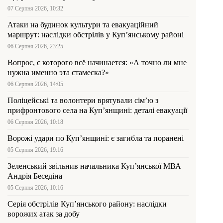
07 Серпня 2026, 10:32
Атаки на будинок культури та евакуаційний
маршрут: наслідки обстрілів у Куп’янському районі
06 Серпня 2026, 23:25
Вопрос, с которого всё начинается: «А точно ли мне
нужна именно эта стамеска?»
06 Серпня 2026, 14:05
Поліцейські та волонтери врятували сім’ю з
прифронтового села на Куп’янщині: деталі евакуації
06 Серпня 2026, 10:18
Ворожі удари по Куп’янщині: є загибла та поранені
05 Серпня 2026, 19:16
Зеленський звільнив начальника Купʼянської МВА
Андрія Беседіна
05 Серпня 2026, 10:16
Серія обстрілів Куп’янського району: наслідки
ворожих атак за добу