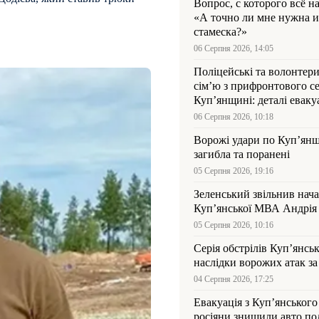
Вопрос, с которого всё н
«А точно ли мне нужна и
стамеска?»
06 Серпня 2026, 14:05
Поліцейські та волонтер
сім’ю з прифронтового се
Куп’янщині: деталі евакуа
06 Серпня 2026, 10:18
Ворожі удари по Куп’янщ
загибла та поранені
05 Серпня 2026, 19:16
Зеленський звільнив нач
Купʼянської МВА Андрія 
05 Серпня 2026, 10:16
Серія обстрілів Куп’янсь
наслідки ворожих атак за
04 Серпня 2026, 17:25
Евакуація з Куп’янського
росіяни знищили авто пол