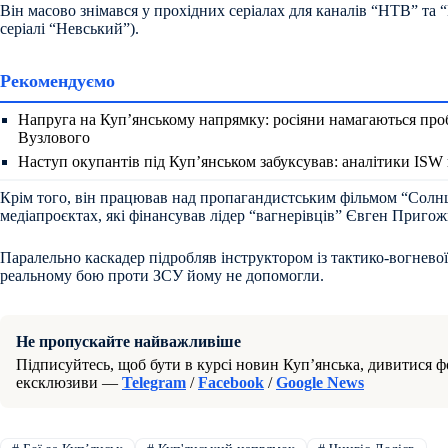
Він масово знімався у прохідних серіалах для каналів “НТВ” та 
серіалі “Невський”).
Рекомендуємо
Напруга на Куп’янському напрямку: росіяни намагаються про
Вузлового
Наступ окупантів під Куп’янськом забуксував: аналітики ISW
Крім того, він працював над пропагандистським фільмом “Солнце
медіапроєктах, які фінансував лідер “вагнерівців” Євген Пригож
Паралельно каскадер підробляв інструктором із тактико-вогневої
реальному бою проти ЗСУ йому не допомогли.
Не пропускайте найважливіше
Підписуйтесь, щоб бути в курсі новин Куп’янська, дивитися фо
ексклюзиви —
Telegram
/
Facebook
/
Google News