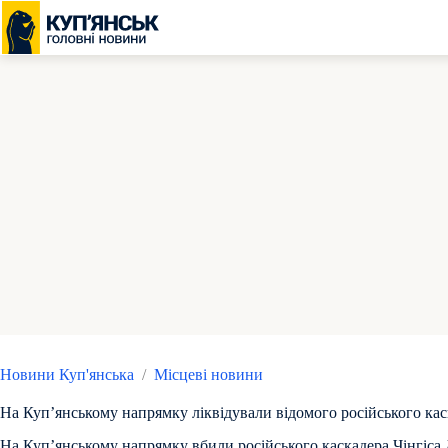
Перейти
до
вмісту
Новини Куп'янська
/
Місцеві новини
На Куп’янському напрямку ліквідували відомого російського кас
На Куп’янському напрямку вбили російського каскадера Чінгіса 