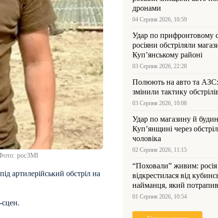
дронами
04 Серпня 2026, 10:59
Удар по прифронтовому 
росіяни обстріляли магаз
Куп’янському районі
03 Серпня 2026, 22:28
Полюють на авто та АЗС
змінили тактику обстрілі
03 Серпня 2026, 10:08
Удар по магазину й будин
Куп’янщині через обстрі
чоловіка
02 Серпня 2026, 11:15
 Фото: росЗМІ
“Поховали” живим: росія
під артилерійський обстріл на
відкрестилася від кубинс
найманця, який потрапив
Куп’янщині
01 Серпня 2026, 10:54
-сцен.