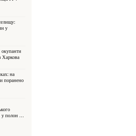
селищу:
ин у
: окупанти
в Харкова
ках: на
ли поранено
ького
 у полон на