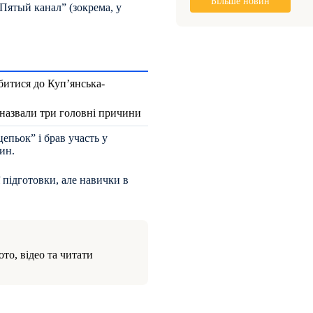
Більше новин
“Пятый канал” (зокрема, у
битися до Куп’янська-
 назвали три головні причини
пьок” і брав участь у
ин.
 підготовки, але навички в
то, відео та читати