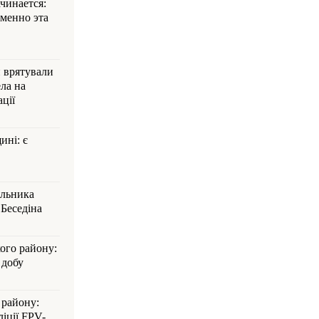
ачинается:
менно эта
и врятували
ла на
ції
ині: є
альника
Беседіна
кого району:
 добу
 району:
іції FPV-