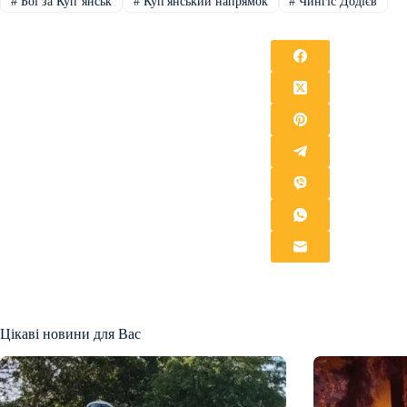
#
Бої за Купʼянськ
#
Куп'янський напрямок
#
Чингіс Додієв
Цікаві новини для Вас