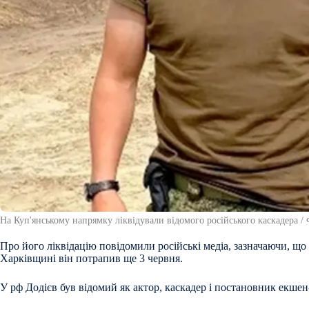
На Куп'янському напрямку ліквідували відомого російського каскадера /
Про його ліквідацію повідомили російські медіа, зазначаючи, що 
Харківщині він потрапив ще 3 червня.
У рф Додієв був відомий як актор, каскадер і постановник екшен