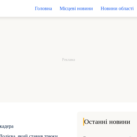
Головна
Місцеві новини
Новини області
Останні новини
кадера
Додієва, який ставив трюки