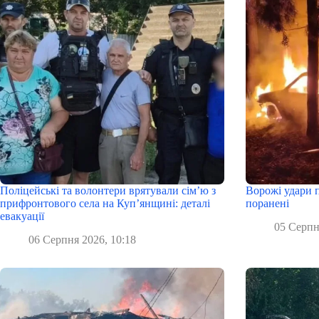
Поліцейські та волонтери врятували сім’ю з
Ворожі удари п
прифронтового села на Куп’янщині: деталі
поранені
евакуації
05 Серпн
06 Серпня 2026, 10:18