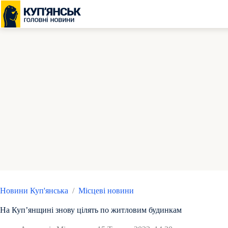
Перейти
до
вмісту
Новини Куп'янська
/
Місцеві новини
На Купʼянщині знову цілять по житловим будинкам