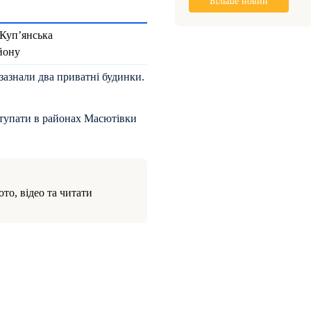
Більше новин
 Куп’янська
айону
зазнали два приватні будинки.
аступати в районах Масютівки
то, відео та читати