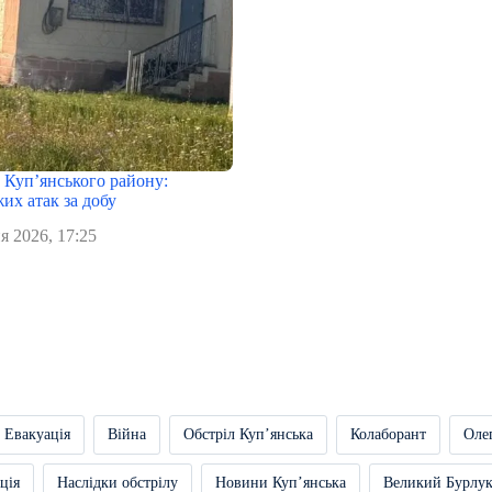
в Куп’янського району:
их атак за добу
я 2026, 17:25
Евакуація
Війна
Обстріл Купʼянська
Колаборант
Оле
ція
Наслідки обстрілу
Новини Купʼянська
Великий Бурлу