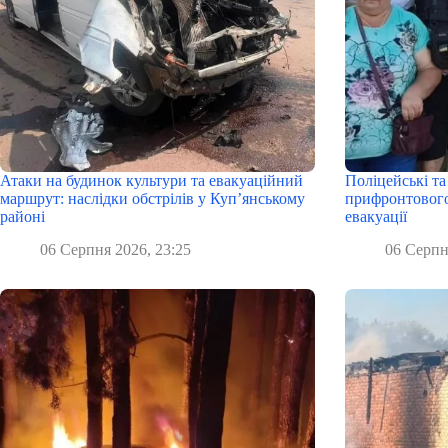
Атаки на будинок культури та евакуаційний
Поліцейські та
маршрут: наслідки обстрілів у Куп’янському
прифронтового
районі
евакуації
06 Серпня 2026, 23:25
06 Серпн