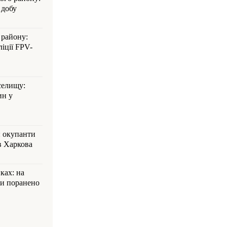
 добу
 району:
іції FPV-
селищу:
ин у
: окупанти
в Харкова
ках: на
ли поранено