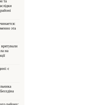
и та
аслідки
 районі
ачинается:
менно эта
и врятували
ла на
ції
ині: є
альника
Беседіна
кого району: