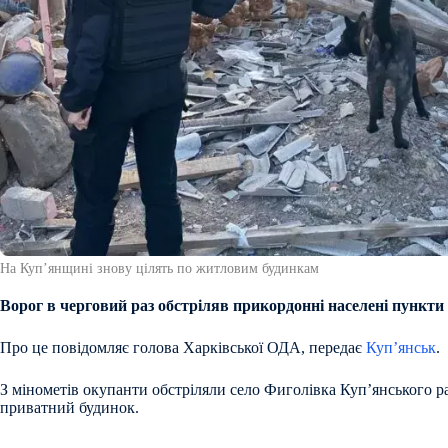
На Купʼянщині знову цілять по житловим будинкам
Ворог в черговий раз обстріляв прикордонні населені пункти 
Про це повідомляє голова Харківської ОДА, передає
Куп’янськ
.
З мінометів окупанти обстріляли село Фиголівка Купʼянського 
приватний будинок.