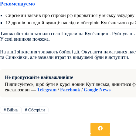
Рекомендуємо
Сирський заявив про спроби рф прорватися у міську забудову
12 дронів по одній вулиці: наслідки обстрілів Куп’янського р
Також обстрілів зазнало село Подоли на Купʼянщині. Руйнувань 
У селі виникла пожежа.
На лінії зіткнення тривають бойові дії. Окупанти намагалися н
та Синьківки, але зазнали втрат та вимушені були відступити.
Не пропускайте найважливіше
Підписуйтесь, щоб бути в курсі новин Куп’янська, дивитися фо
ексклюзиви —
Telegram
/
Facebook
/
Google News
#
Війна
#
Обстріли