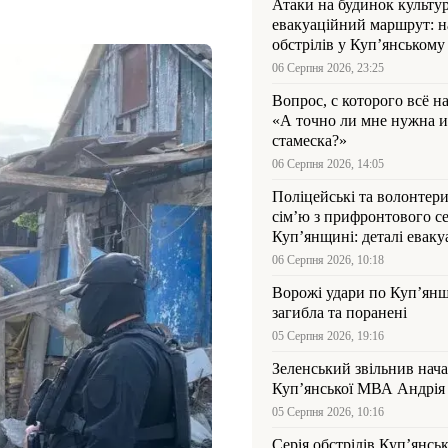
Атаки на будинок культур
евакуаційний маршрут: н
обстрілів у Куп’янському
06 Серпня 2026, 23:25
Вопрос, с которого всё н
«А точно ли мне нужна и
стамеска?»
06 Серпня 2026, 14:05
Поліцейські та волонтер
сім’ю з прифронтового се
Куп’янщині: деталі евакуа
06 Серпня 2026, 10:18
Ворожі удари по Куп’янщ
загибла та поранені
05 Серпня 2026, 19:16
Зеленський звільнив нач
Купʼянської МВА Андрія 
05 Серпня 2026, 10:16
Серія обстрілів Куп’янсь