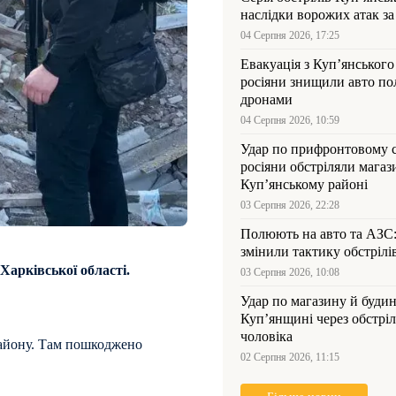
наслідки ворожих атак за
04 Серпня 2026, 17:25
Евакуація з Куп’янського
росіяни знищили авто пол
дронами
04 Серпня 2026, 10:59
Удар по прифронтовому 
росіяни обстріляли магаз
Куп’янському районі
03 Серпня 2026, 22:28
Полюють на авто та АЗС
змінили тактику обстрілі
Харківської області.
03 Серпня 2026, 10:08
Удар по магазину й будин
Куп’янщині через обстрі
чоловіка
району. Там пошкоджено
02 Серпня 2026, 11:15