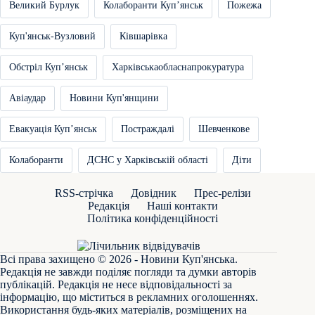
Великий Бурлук
Колаборанти Купʼянськ
Пожежа
Куп'янськ-Вузловий
Ківшарівка
Обстріл Купʼянськ
Харківськаобласнапрокуратура
Авіаудар
Новини Куп'янщини
Евакуація Купʼянськ
Постраждалі
Шевченкове
Колаборанти
ДСНС у Харківській області
Діти
RSS-стрічка
Довідник
Прес-релізи
Редакція
Наші контакти
Політика конфіденційності
Всі права захищено © 2026 - Новини Куп'янська.
Редакція не завжди поділяє погляди та думки авторів
публікацій. Редакція не несе відповідальності за
інформацію, що міститься в рекламних оголошеннях.
Використання будь-яких матеріалів, розміщених на