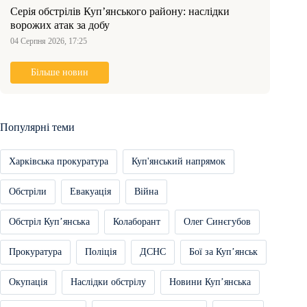
Серія обстрілів Куп’янського району: наслідки
ворожих атак за добу
04 Серпня 2026, 17:25
Більше новин
Популярні теми
Харківська прокуратура
Куп'янський напрямок
Обстріли
Евакуація
Війна
Обстріл Купʼянська
Колаборант
Олег Синєгубов
Прокуратура
Поліція
ДСНС
Бої за Купʼянськ
Окупація
Наслідки обстрілу
Новини Купʼянська