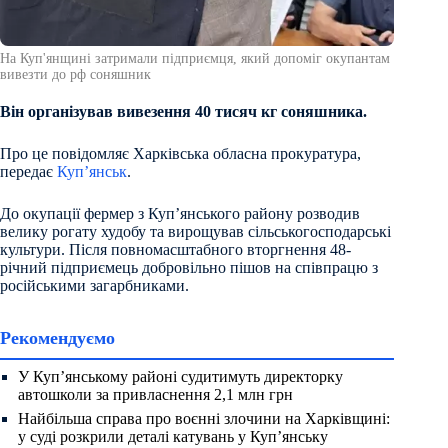
На Куп'янщині затримали підприємця, який допоміг окупантам
вивезти до рф соняшник
Він організував вивезення 40 тисяч кг соняшника.
Про це повідомляє Харківська обласна прокуратура,
передає
Куп’янськ
.
До окупації фермер з Куп’янського району розводив
велику рогату худобу та вирощував сільськогосподарські
культури. Після повномасштабного вторгнення 48-
річний підприємець добровільно пішов на співпрацю з
російськими загарбниками.
Рекомендуємо
У Куп’янському районі судитимуть директорку
автошколи за привласнення 2,1 млн грн
Найбільша справа про воєнні злочини на Харківщині:
у суді розкрили деталі катувань у Куп’янську