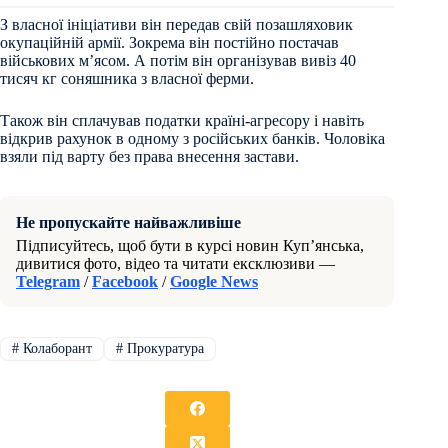
З власної ініціативи він передав свій позашляховик
окупаційній армії. Зокрема він постійно постачав
військових м’ясом. А потім він організував вивіз 40
тисяч кг соняшника з власної ферми.
Також він сплачував податки країні-агресору і навіть
відкрив рахунок в одному з російських банків. Чоловіка
взяли під варту без права внесення застави.
Не пропускайте найважливіше
Підписуйтесь, щоб бути в курсі новин Куп’янська,
дивитися фото, відео та читати ексклюзиви —
Telegram
/
Facebook
/
Google News
#
Колаборант
#
Прокуратура