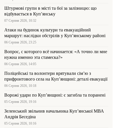
Штурмові групи в місті та бої за залізницю: що
відбувається в Куп’янську
07 Серпня 2026, 10:32
Атаки на будинок культури та евакуаційний
маршрут: наслідки обстрілів у Куп’янському районі
06 Серпня 2026, 23:25
Вопрос, с которого всё начинается: «А точно ли мне
нужна именно эта стамеска?»
06 Серпня 2026, 14:05
Поліцейські та волонтери врятували сім’ю з
прифронтового села на Куп’янщині: деталі евакуації
06 Серпня 2026, 10:18
Ворожі удари по Куп’янщині: є загибла та поранені
05 Серпня 2026, 19:16
Зеленський звільнив начальника Купʼянської МВА
Андрія Беседіна
05 Серпня 2026, 10:16