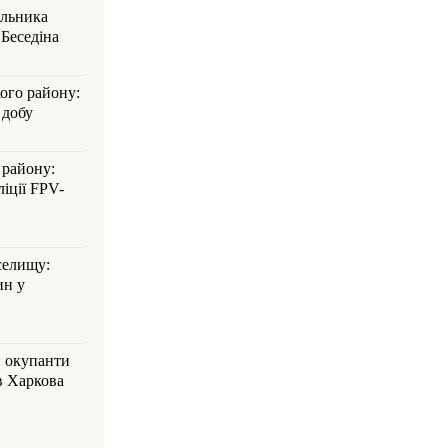
альника
Беседіна
кого району:
 добу
 району:
іції FPV-
селищу:
ин у
: окупанти
в Харкова