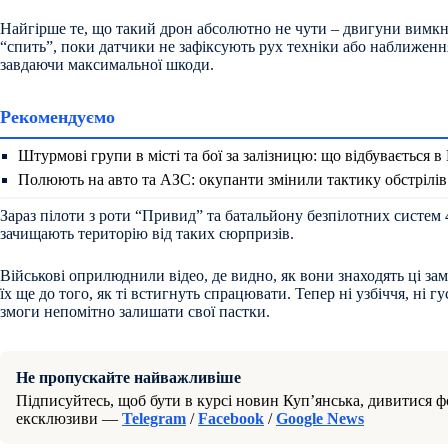
Найгірше те, що такий дрон абсолютно не чути – двигуни вимкне
“спить”, поки датчики не зафіксують рух техніки або наближення
завдаючи максимальної шкоди.
Рекомендуємо
Штурмові групи в місті та бої за залізницю: що відбувається в
Полюють на авто та АЗС: окупанти змінили тактику обстрілі
Зараз пілоти з роти “Привид” та батальйону безпілотних систем
зачищають територію від таких сюрпризів.
Військові оприлюднили відео, де видно, як вони знаходять ці за
їх ще до того, як ті встигнуть спрацювати. Тепер ні узбіччя, ні 
змоги непомітно залишати свої пастки.
Не пропускайте найважливіше
Підписуйтесь, щоб бути в курсі новин Куп’янська, дивитися фо
ексклюзиви —
Telegram
/
Facebook
/
Google News