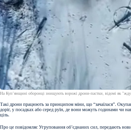
На Куп’янщині оборонці знищують ворожі дрони-пастки, відомі як "жд
Такі дрони працюють за принципом міни, що “зачаїлася”. Окупан
доріг, у посадках або серед руїн, де вони можуть годинами чи н
ціль.
Про це повідомляє Угруповання об’єднаних сил, передають нов