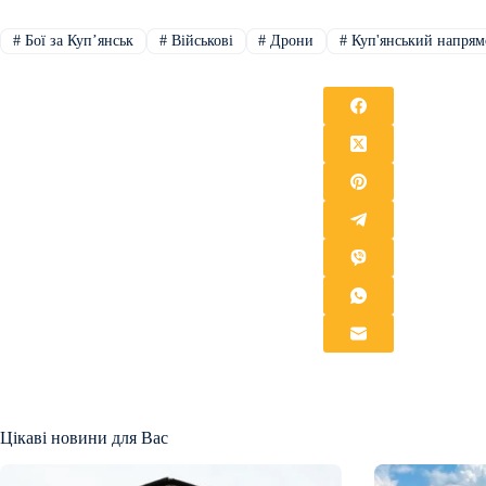
#
Бої за Купʼянськ
#
Військові
#
Дрони
#
Куп'янський напрям
Цікаві новини для Вас