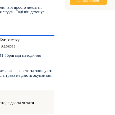
Більше новин
ні, він просто лежить і
 людей. Тоді він детонує,
 Куп’янську
в Харкова
 41-ї бригади методично
масковані апарати та знищують
густа трава не дають окупантам
то, відео та читати