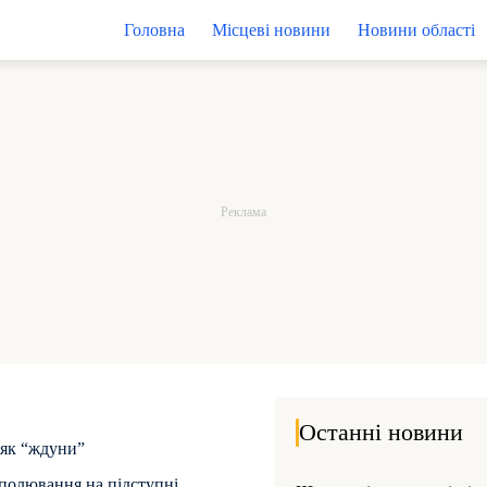
Головна
Місцеві новини
Новини області
Останні новини
 як “ждуни”
полювання на підступні