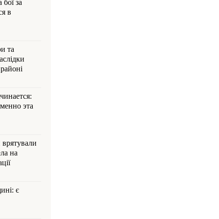
 бої за
ся в
и та
аслідки
 районі
ачинается:
менно эта
и врятували
ла на
ції
ині: є