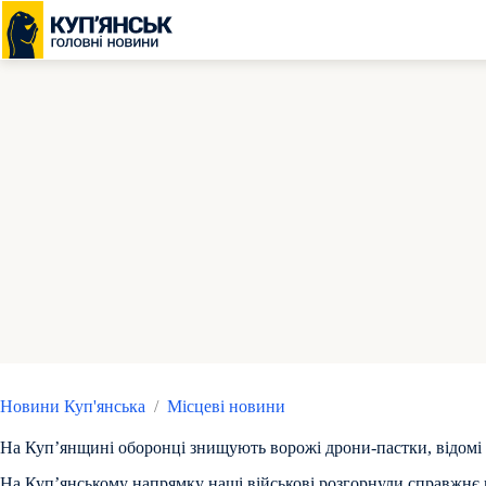
Перейти
до
вмісту
Новини Куп'янська
/
Місцеві новини
На Куп’янщині оборонці знищують ворожі дрони-пастки, відомі
На Куп’янському напрямку наші військові розгорнули справжнє 