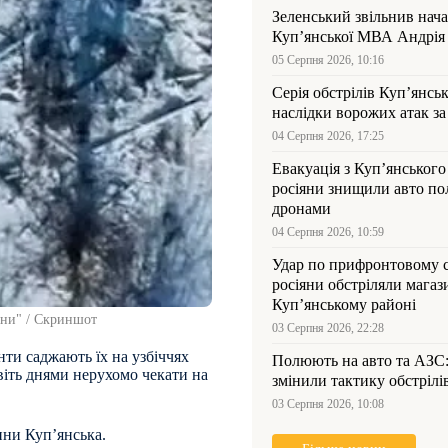
Зеленський звільнив нач
Купʼянської МВА Андрія 
05 Серпня 2026, 10:16
Серія обстрілів Куп’янсь
наслідки ворожих атак за
04 Серпня 2026, 17:25
Евакуація з Куп’янського
росіяни знищили авто пол
дронами
04 Серпня 2026, 10:59
Удар по прифронтовому 
росіяни обстріляли магаз
Куп’янському районі
уни" / Скриншот
03 Серпня 2026, 22:28
ти саджають їх на узбіччях
Полюють на авто та АЗС
авіть днями нерухомо чекати на
змінили тактику обстрілі
03 Серпня 2026, 10:08
ини Куп’янська.