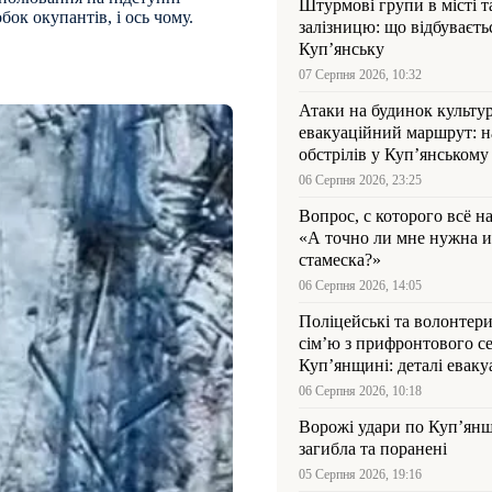
Штурмові групи в місті та
ок окупантів, і ось чому.
залізницю: що відбуваєть
Куп’янську
07 Серпня 2026, 10:32
Атаки на будинок культур
евакуаційний маршрут: н
обстрілів у Куп’янському
06 Серпня 2026, 23:25
Вопрос, с которого всё н
«А точно ли мне нужна и
стамеска?»
06 Серпня 2026, 14:05
Поліцейські та волонтер
сім’ю з прифронтового се
Куп’янщині: деталі евакуа
06 Серпня 2026, 10:18
Ворожі удари по Куп’янщ
загибла та поранені
05 Серпня 2026, 19:16