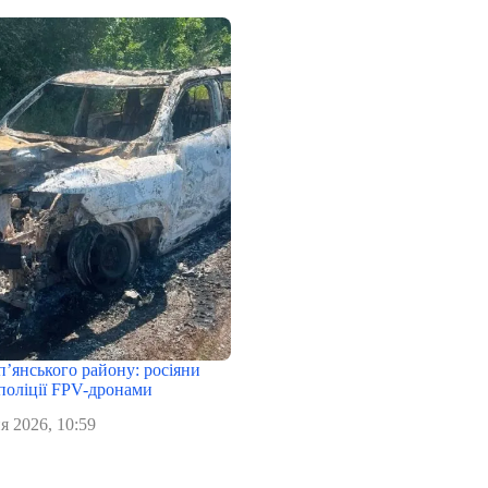
п’янського району: росіяни
поліції FPV-дронами
я 2026, 10:59