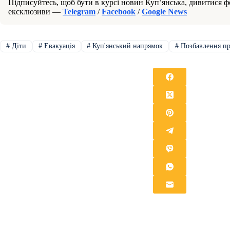
Підписуйтесь, щоб бути в курсі новин Куп’янська, дивитися фо
ексклюзиви —
Telegram
/
Facebook
/
Google News
#
Діти
#
Евакуація
#
Куп'янський напрямок
#
Позбавлення пр