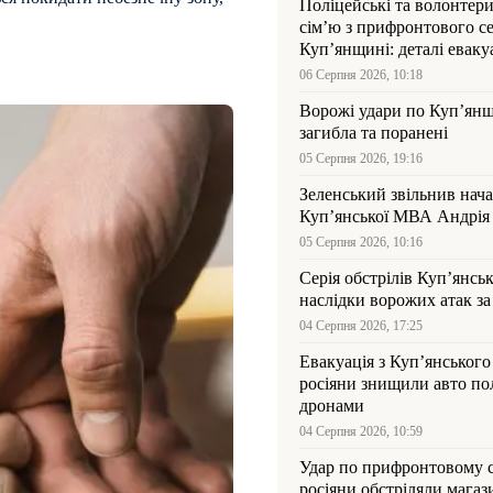
Поліцейські та волонтер
сім’ю з прифронтового се
Куп’янщині: деталі евакуа
06 Серпня 2026, 10:18
Ворожі удари по Куп’янщ
загибла та поранені
05 Серпня 2026, 19:16
Зеленський звільнив нач
Купʼянської МВА Андрія 
05 Серпня 2026, 10:16
Серія обстрілів Куп’янсь
наслідки ворожих атак за
04 Серпня 2026, 17:25
Евакуація з Куп’янського
росіяни знищили авто пол
дронами
04 Серпня 2026, 10:59
Удар по прифронтовому 
росіяни обстріляли магаз