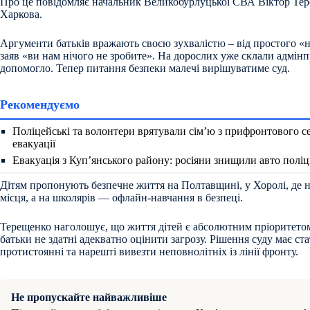
Про це повідомляє начальник Великобурлуцької СВА Віктор Те
Харкова.
Аргументи батьків вражають своєю зухвалістю – від простого «
заяв «ви нам нічого не зробите». На дорослих уже склали адмінп
допомогло. Тепер питання безпеки малечі вирішуватиме суд.
Рекомендуємо
Поліцейські та волонтери врятували сім’ю з прифронтового се
евакуації
Евакуація з Куп’янського району: росіяни знищили авто полі
Дітям пропонують безпечне життя на Полтавщині, у Хоролі, де 
місця, а на школярів — офлайн-навчання в безпеці.
Терещенко наголошує, що життя дітей є абсолютним пріоритетом,
батьки не здатні адекватно оцінити загрозу. Рішення суду має с
протистоянні та нарешті вивезти неповнолітніх із лінії фронту.
Не пропускайте найважливіше