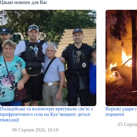
Цікаві новини для Вас
Поліцейські та волонтери врятували сім’ю з
Ворожі удари п
прифронтового села на Куп’янщині: деталі
поранені
евакуації
05 Серпн
06 Серпня 2026, 10:18