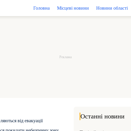
Головна
Місцеві новини
Новини області
Останні новини
ляються від евакуації
ся покидати небезпечну зону,