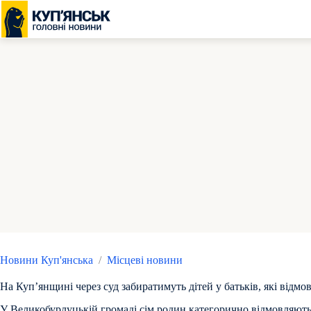
Перейти
до
вмісту
Новини Куп'янська
/
Місцеві новини
На Куп’янщині через суд забиратимуть дітей у батьків, які відмов
У Великобурлуцькій громаді сім родин категорично відмовляють