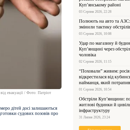
Куп’янському районі
03 Серпня 2026, 22:28
Полюють на авто та АЗС
змінили тактику обстрілі
03 Серпня 2026, 10:08
Удар по магазину й будин
Куп’янщині через обстрі
чоловіка
02 Серпня 2026, 11:15
“Поховали” живим: росія
відкрестилася від кубинс
найманця, який потрапив
Куп’янщині
01 Серпня 2026, 10:54
від евакуації / Фото: Патріот
Обстріли Куп’янщини: 
житлові будинки й цивіл
емеро дітей досі залишаються
інфраструктуру
дготовки судових позовів про
31 Липня 2026, 23:24