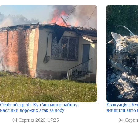
Серія обстрілів Куп’янського району:
Евакуація з Ку
наслідки ворожих атак за добу
знищили авто 
04 Серпня 2026, 17:25
04 Серпн