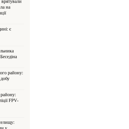
и врятували
ла на
ції
ині: є
альника
Беседіна
кого району:
 добу
 району:
іції FPV-
селищу:
ин у