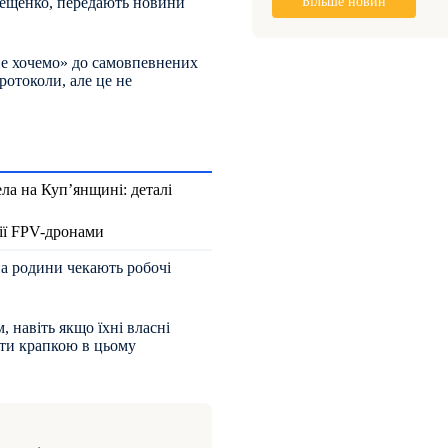
рещенко, передають новини
Більше новин
не хочемо» до самовпевнених
ротоколи, але це не
ла на Куп’янщині: деталі
ції FPV-дронами
на родини чекають робочі
 навіть якщо їхні власні
тати крапкою в цьому