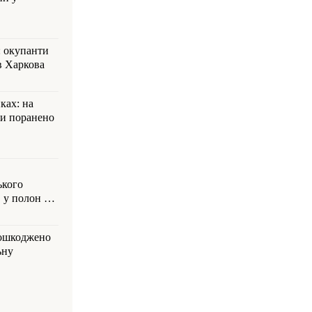
: окупанти
в Харкова
ках: на
ли поранено
ького
 у полон на
пошкоджено
ьну