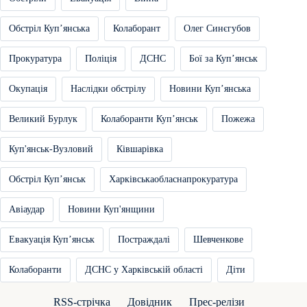
Обстріл Купʼянська
Колаборант
Олег Синєгубов
Прокуратура
Поліція
ДСНС
Бої за Купʼянськ
Окупація
Наслідки обстрілу
Новини Купʼянська
Великий Бурлук
Колаборанти Купʼянськ
Пожежа
Куп'янськ-Вузловий
Ківшарівка
Обстріл Купʼянськ
Харківськаобласнапрокуратура
Авіаудар
Новини Куп'янщини
Евакуація Купʼянськ
Постраждалі
Шевченкове
Колаборанти
ДСНС у Харківській області
Діти
RSS-стрічка
Довідник
Прес-релізи