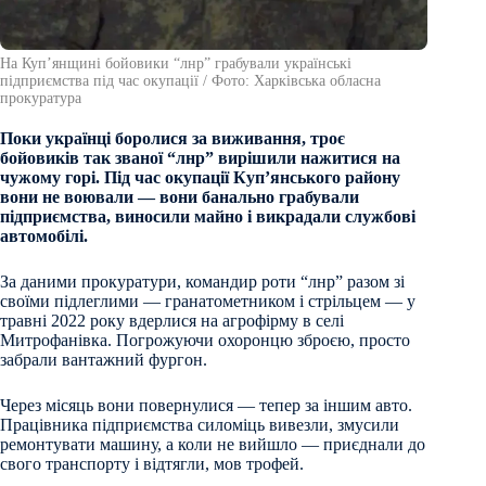
На Купʼянщині бойовики “лнр” грабували українські
підприємства під час окупації / Фото: Харківська обласна
прокуратура
Поки українці боролися за виживання, троє
бойовиків так званої “лнр” вирішили нажитися на
чужому горі. Під час окупації Купʼянського району
вони не воювали — вони банально грабували
підприємства, виносили майно і викрадали службові
автомобілі.
За даними прокуратури, командир роти “лнр” разом зі
своїми підлеглими — гранатометником і стрільцем — у
травні 2022 року вдерлися на агрофірму в селі
Митрофанівка. Погрожуючи охоронцю зброєю, просто
забрали вантажний фургон.
Через місяць вони повернулися — тепер за іншим авто.
Працівника підприємства силоміць вивезли, змусили
ремонтувати машину, а коли не вийшло — приєднали до
свого транспорту і відтягли, мов трофей.