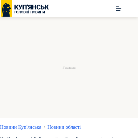
Перейти
до
вмісту
Новини Куп'янська
/
Новини області