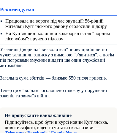
Рекомендуємо
Працювала на ворога під час окупації: 56-річній
жительці Куп’янського району оголосили підозру
На Куп’янщині колишній колаборант став “чорним
лісорубом”: вручено підозру
У селищі Дворічна “визволителі” знову прийшли по
чуже: залишили записку з вимогою “з’явитися”, а потім
під погрозами змусили віддати ще один службовий
автомобіль.
Загальна сума збитків — близько 550 тисяч гривень.
Тепер цим “воїнам” оголошено підозру у порушенні
законів та звичаїв війни.
Не пропускайте найважливіше
Підписуйтесь, щоб бути в курсі новин Куп’янська,
дивитися фото, відео та читати ексклюзиви —
Telegram
/
Facebook
/
Google News