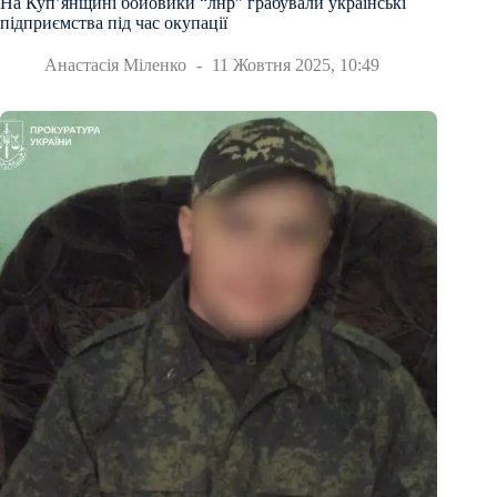
На Купʼянщині бойовики “лнр” грабували українські
підприємства під час окупації
Анастасія Міленко
11 Жовтня 2025, 10:49