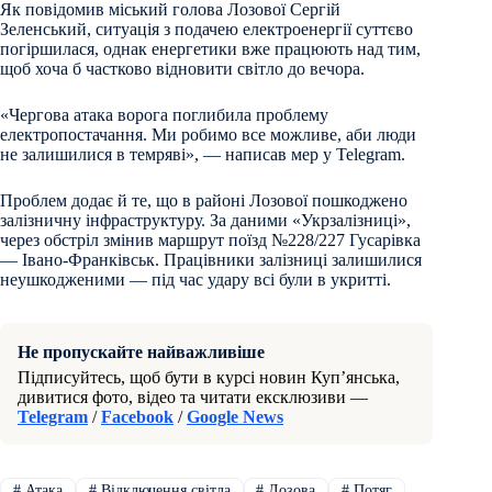
Як повідомив міський голова Лозової Сергій
Зеленський, ситуація з подачею електроенергії суттєво
погіршилася, однак енергетики вже працюють над тим,
щоб хоча б частково відновити світло до вечора.
«Чергова атака ворога поглибила проблему
електропостачання. Ми робимо все можливе, аби люди
не залишилися в темряві», — написав мер у Telegram.
Проблем додає й те, що в районі Лозової пошкоджено
залізничну інфраструктуру. За даними «Укрзалізниці»,
через обстріл змінив маршрут поїзд №228/227 Гусарівка
— Івано-Франківськ. Працівники залізниці залишилися
неушкодженими — під час удару всі були в укритті.
Не пропускайте найважливіше
Підписуйтесь, щоб бути в курсі новин Куп’янська,
дивитися фото, відео та читати ексклюзиви —
Telegram
/
Facebook
/
Google News
#
Атака
#
Відключення світла
#
Лозова
#
Потяг