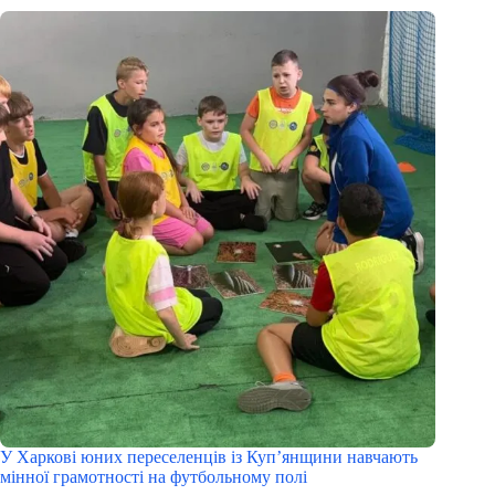
У Харкові юних переселенців із Куп’янщини навчають
мінної грамотності на футбольному полі