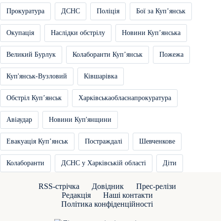
Прокуратура
ДСНС
Поліція
Бої за Купʼянськ
Окупація
Наслідки обстрілу
Новини Купʼянська
Великий Бурлук
Колаборанти Купʼянськ
Пожежа
Куп'янськ-Вузловий
Ківшарівка
Обстріл Купʼянськ
Харківськаобласнапрокуратура
Авіаудар
Новини Куп'янщини
Евакуація Купʼянськ
Постраждалі
Шевченкове
Колаборанти
ДСНС у Харківській області
Діти
RSS-стрічка
Довідник
Прес-релізи
Редакція
Наші контакти
Політика конфіденційності