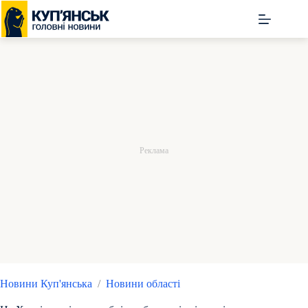
Перейти
до
вмісту
Новини Куп'янська
/
Новини області