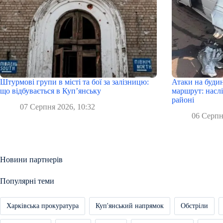
Штурмові групи в місті та бої за залізницю:
Атаки на буди
що відбувається в Куп’янську
маршрут: наслі
районі
07 Серпня 2026, 10:32
06 Серпн
Новини партнерів
Популярні теми
Харківська прокуратура
Куп'янський напрямок
Обстріли