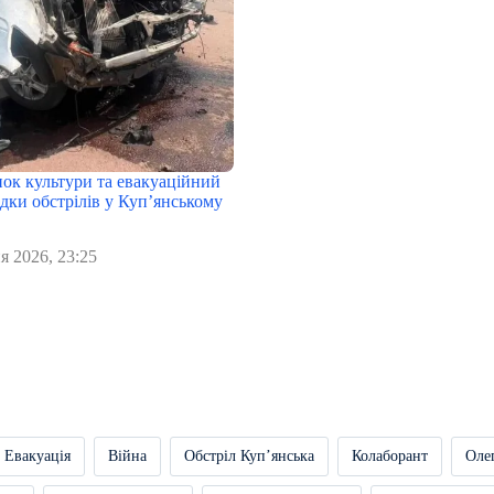
нок культури та евакуаційний
дки обстрілів у Куп’янському
я 2026, 23:25
Евакуація
Війна
Обстріл Купʼянська
Колаборант
Оле