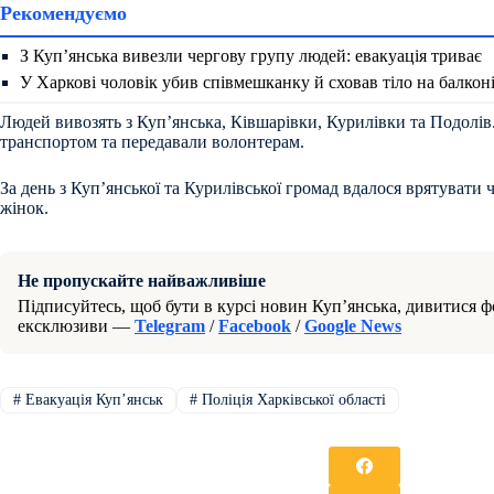
Рекомендуємо
З Куп’янська вивезли чергову групу людей: евакуація триває
У Харкові чоловік убив співмешканку й сховав тіло на балкон
Людей вивозять з Купʼянська, Ківшарівки, Курилівки та Подол
транспортом та передавали волонтерам.
За день з Купʼянської та Курилівської громад вдалося врятувати 
жінок.
Не пропускайте найважливіше
Підписуйтесь, щоб бути в курсі новин Куп’янська, дивитися фо
ексклюзиви —
Telegram
/
Facebook
/
Google News
#
Евакуація Купʼянськ
#
Поліція Харківської області