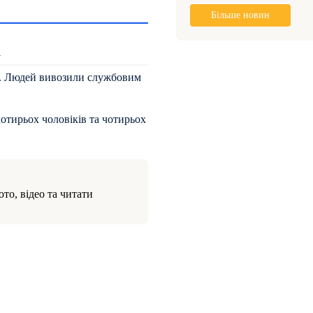
Більше новин
і
ів. Людей вивозили службовим
чотирьох чоловіків та чотирьох
то, відео та читати