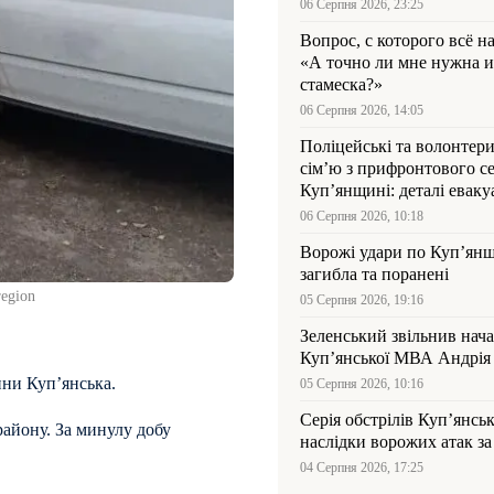
06 Серпня 2026, 23:25
Вопрос, с которого всё н
«А точно ли мне нужна и
стамеска?»
06 Серпня 2026, 14:05
Поліцейські та волонтер
сім’ю з прифронтового се
Куп’янщині: деталі евакуа
06 Серпня 2026, 10:18
Ворожі удари по Куп’янщ
загибла та поранені
egion
05 Серпня 2026, 19:16
Зеленський звільнив нач
Купʼянської МВА Андрія 
ини Куп’янська.
05 Серпня 2026, 10:16
Серія обстрілів Куп’янсь
району. За минулу добу
наслідки ворожих атак за
04 Серпня 2026, 17:25