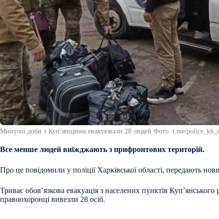
Минулої доби з Купʼянщини евакуювали 28 людей Фото: t.me/police_kh_r
Все менше людей виїжджають з прифронтових територій.
Про це повідомили у поліції Харківської області, передають нов
Триває обовʼязкова евакуація з населених пунктів Купʼянського 
правоохоронці вивезли 28 осіб.