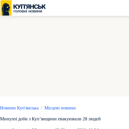
Перейти
до
вмісту
Новини Куп'янська
/
Місцеві новини
Минулої доби з Купʼянщини евакуювали 28 людей