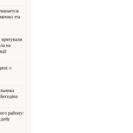
ачинается:
менно эта
и врятували
ла на
ції
ині: є
альника
Беседіна
кого району:
 добу