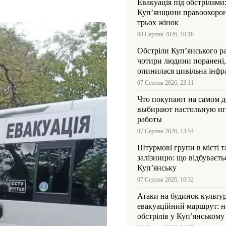
Евакуація під обстрілами:
Куп’янщини правоохорон
трьох жінок
08 Серпня 2026, 10:18
Обстріли Куп’янського р
чотири людини поранені,
опинилася цивільна інфр
07 Серпня 2026, 23:11
Что покупают на самом де
выбирают настольную иг
работы
07 Серпня 2026, 13:54
Штурмові групи в місті та
залізницю: що відбуваєть
Куп’янську
07 Серпня 2026, 10:32
Атаки на будинок культур
евакуаційний маршрут: н
обстрілів у Куп’янському