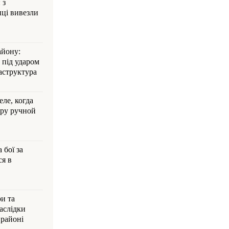
 з
ці вивезли
айону:
 під ударом
аструктура
ле, когда
ру ручной
 бої за
ся в
и та
аслідки
 районі