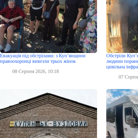
Евакуація під обстрілами: з Куп’янщини
Обстріли Куп’
правоохоронці вивезли трьох жінок
людини поране
цивільна інфр
08 Серпня 2026, 10:18
07 Серпн