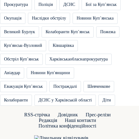
Прокуратура
Поліція
ДСНС
Бої за Купʼянськ
Окупація
Наслідки обстрілу
Новини Купʼянська
Великий Бурлук
Колаборанти Купʼянськ
Пожежа
Куп'янськ-Вузловий
Ківшарівка
Обстріл Купʼянськ
Харківськаобласнапрокуратура
Авіаудар
Новини Куп'янщини
Евакуація Купʼянськ
Постраждалі
Шевченкове
Колаборанти
ДСНС у Харківській області
Діти
RSS-стрічка
Довідник
Прес-релізи
Редакція
Наші контакти
Політика конфіденційності