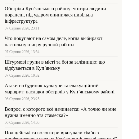
Обстріли Куп’янського району: чотири людини
поранені, під ударом опинилася цивільна
інфраструктура
07 Серпня 2026, 23:11
Что покупают на самом деле, когда выбирают
настольную игру ручной работы
07 Серпня 2026, 13:54
Штурмові групи в місті та бої за залізницю: що
відбувається в Куп’янську
07 Серпня 2026, 10:32
Атаки на будинок культури та евакуаційний
маршрут: наслідки обстрілів у Куп’янському районі
06 Серпня 2026, 23:25
Вопрос, с которого всё начинается: «А точно ли мне
нужна именно эта стамеска?»
06 Серпня 2026, 14:05
Поліцейські та волонтери врятували сім’ю з
прифронтового села на Куп’янщині: деталі евакуації