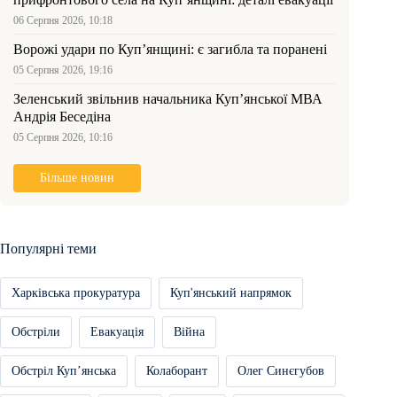
06 Серпня 2026, 10:18
Ворожі удари по Куп’янщині: є загибла та поранені
05 Серпня 2026, 19:16
Зеленський звільнив начальника Купʼянської МВА
Андрія Беседіна
05 Серпня 2026, 10:16
Більше новин
Популярні теми
Харківська прокуратура
Куп'янський напрямок
Обстріли
Евакуація
Війна
Обстріл Купʼянська
Колаборант
Олег Синєгубов