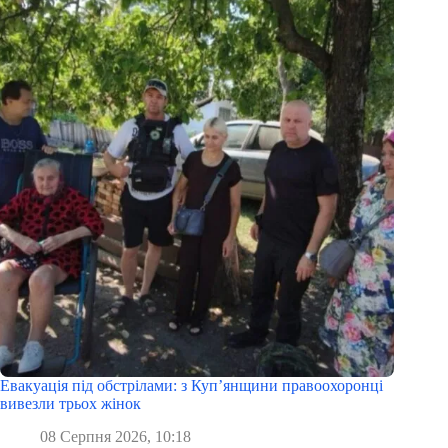
Евакуація під обстрілами: з Куп’янщини правоохоронці
вивезли трьох жінок
08 Серпня 2026, 10:18