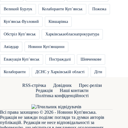
Великий Бурлук
Колаборанти Купʼянськ
Пожежа
Куп'янськ-Вузловий
Ківшарівка
Обстріл Купʼянськ
Харківськаобласнапрокуратура
Авіаудар
Новини Куп'янщини
Евакуація Купʼянськ
Постраждалі
Шевченкове
Колаборанти
ДСНС у Харківській області
Діти
RSS-стрічка
Довідник
Прес-релізи
Редакція
Наші контакти
Політика конфіденційності
Всі права захищено © 2026 - Новини Куп'янська.
Редакція не завжди поділяє погляди та думки авторів
публікацій. Редакція не несе відповідальності за
інформацію, що міститься в рекламних оголошеннях.