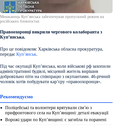
Мешканець Купʼянська забезпечував пропускний режим на
російських блокпостах
Правоохоронці викрили чергового колаборанта з
Купʼянська.
Про це повідомляє Харківська обласна прокуратура,
передає
Куп’янськ
.
Під час окупації Купʼянська, коли військові рф захопили
адміністративні будівлі, місцевий житель вирішив
добровільно піти на співпрацю з окупантами. 46-річний
чоловік хотів побудувати карʼєру «правоохоронця».
Рекомендуємо
Поліцейські та волонтери врятували сім’ю з
прифронтового села на Куп’янщині: деталі евакуації
Ворожі удари по Куп’янщині: є загибла та поранені