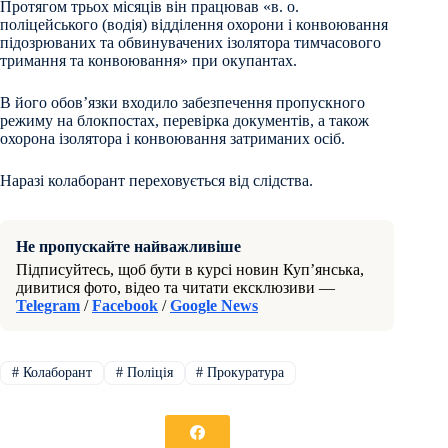
Протягом трьох місяців він працював «в. о.
поліцейського (водія) відділення охорони і конвоювання
підозрюваних та обвинувачених ізолятора тимчасового
тримання та конвоювання» при окупантах.
В його обовʼязки входило забезпечення пропускного
режиму на блокпостах, перевірка документів, а також
охорона ізолятора і конвоювання затриманих осіб.
Наразі колаборант переховується від слідства.
Не пропускайте найважливіше
Підписуйтесь, щоб бути в курсі новин Куп’янська,
дивитися фото, відео та читати ексклюзиви —
Telegram
/
Facebook
/
Google News
#
Колаборант
#
Поліція
#
Прокуратура