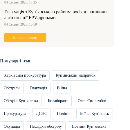
04 Серпня 2026, 17:25
Евакуація з Куп’янського району: росіяни знищили
авто поліції FPV-дронами
04 Серпня 2026, 10:59
Більше новин
Популярні теми
Харківська прокуратура
Куп'янський напрямок
Обстріли
Евакуація
Війна
Обстріл Купʼянська
Колаборант
Олег Синєгубов
Прокуратура
ДСНС
Поліція
Бої за Купʼянськ
Окупація
Наслідки обстрілу
Новини Купʼянська