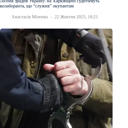
Лісник зрадив Україну: на Харківщині судитимуть
колаборанта, що “служив” окупантам
Анастасія Міленко
22 Жовтня 2025, 10:21