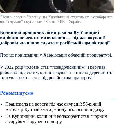
Лісник зрадив Україну: на Харківщині судитимуть колаборанта,
що “служив” окупантам / Фото: РБК - Україна
Колишній працівник лісництва на Куп’янщині
вирішив не чекати визволення — під час окупації
добровільно пішов служити російській адміністрації.
Про це повідомили у Харківській обласній прокуратурі.
У 2022 році чоловік став “псевдолісничим” і керував
роботою підлеглих, організовував заготівлю деревини та
торгував нею — усе під російським прапором.
Рекомендуємо
Працювала на ворога під час окупації: 56-річній
жительці Куп’янського району оголосили підозру
На Куп’янщині колишній колаборант став “чорним
лісорубом”: вручено підозру