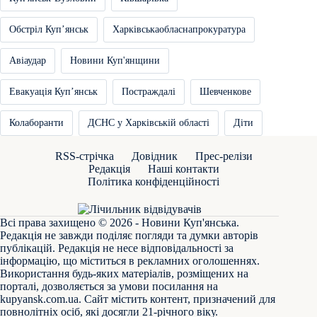
Обстріл Купʼянськ
Харківськаобласнапрокуратура
Авіаудар
Новини Куп'янщини
Евакуація Купʼянськ
Постраждалі
Шевченкове
Колаборанти
ДСНС у Харківській області
Діти
RSS-стрічка
Довідник
Прес-релізи
Редакція
Наші контакти
Політика конфіденційності
Всі права захищено © 2026 - Новини Куп'янська.
Редакція не завжди поділяє погляди та думки авторів
публікацій. Редакція не несе відповідальності за
інформацію, що міститься в рекламних оголошеннях.
Використання будь-яких матеріалів, розміщених на
порталі, дозволяється за умови посилання на
kupyansk.com.ua
. Сайт містить контент, призначений для
повнолітніх осіб, які досягли 21-річного віку.