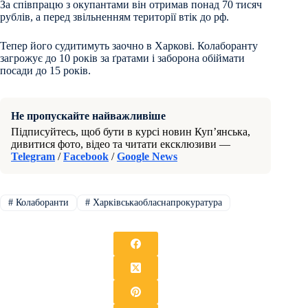
За співпрацю з окупантами він отримав понад 70 тисяч
рублів, а перед звільненням території втік до рф.
Тепер його судитимуть заочно в Харкові. Колаборанту
загрожує до 10 років за ґратами і заборона обіймати
посади до 15 років.
Не пропускайте найважливіше
Підписуйтесь, щоб бути в курсі новин Куп’янська,
дивитися фото, відео та читати ексклюзиви —
Telegram
/
Facebook
/
Google News
#
Колаборанти
#
Харківськаобласнапрокуратура