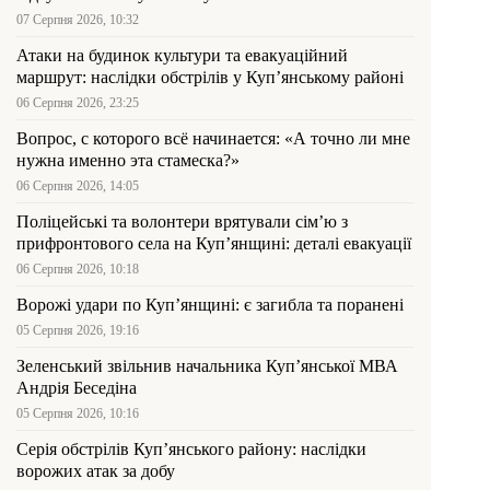
07 Серпня 2026, 10:32
Атаки на будинок культури та евакуаційний
маршрут: наслідки обстрілів у Куп’янському районі
06 Серпня 2026, 23:25
Вопрос, с которого всё начинается: «А точно ли мне
нужна именно эта стамеска?»
06 Серпня 2026, 14:05
Поліцейські та волонтери врятували сім’ю з
прифронтового села на Куп’янщині: деталі евакуації
06 Серпня 2026, 10:18
Ворожі удари по Куп’янщині: є загибла та поранені
05 Серпня 2026, 19:16
Зеленський звільнив начальника Купʼянської МВА
Андрія Беседіна
05 Серпня 2026, 10:16
Серія обстрілів Куп’янського району: наслідки
ворожих атак за добу