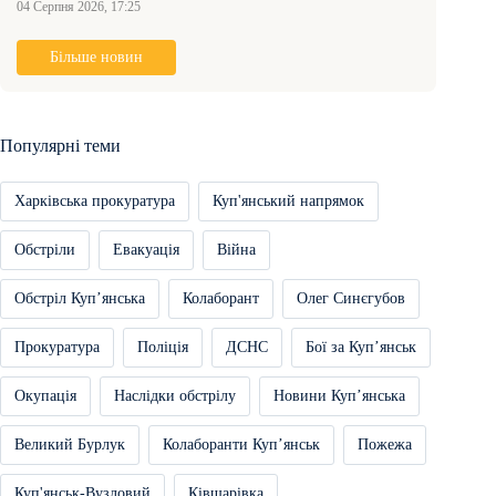
04 Серпня 2026, 17:25
Більше новин
Популярні теми
Харківська прокуратура
Куп'янський напрямок
Обстріли
Евакуація
Війна
Обстріл Купʼянська
Колаборант
Олег Синєгубов
Прокуратура
Поліція
ДСНС
Бої за Купʼянськ
Окупація
Наслідки обстрілу
Новини Купʼянська
Великий Бурлук
Колаборанти Купʼянськ
Пожежа
Куп'янськ-Вузловий
Ківшарівка