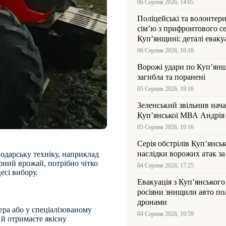
06 Серпня 2026, 14:05
Поліцейські та волонтер
сім’ю з прифронтового се
Куп’янщині: деталі евакуа
06 Серпня 2026, 10:18
Ворожі удари по Куп’янщ
загибла та поранені
05 Серпня 2026, 19:16
Зеленський звільнив нач
Купʼянської МВА Андрія 
05 Серпня 2026, 10:16
Серія обстрілів Куп’янсь
наслідки ворожих атак за
одарську техніку, наприклад
арний врожай, потрібно чітко
04 Серпня 2026, 17:25
есі вибору.
Евакуація з Куп’янського
росіяни знищили авто пол
дронами
ера або у спеціалізованому
04 Серпня 2026, 10:59
е й отримаєте якісну