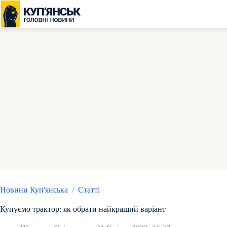
Перейти
до
вмісту
Новини Куп'янська
/
Статті
Купуємо трактор: як обрати найкращий варіант