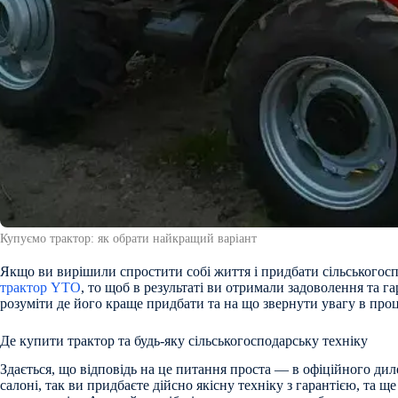
Купуємо трактор: як обрати найкращий варіант
Якщо ви вирішили спростити собі життя і придбати сільськогосп
трактор YTO
, то щоб в результаті ви отримали задоволення та г
розуміти де його краще придбати та на що звернути увагу в проц
Де купити трактор та будь-яку сільськогосподарську техніку
Здається, що відповідь на це питання проста — в офіційного дил
салоні, так ви придбаєте дійсно якісну техніку з гарантією, та щ