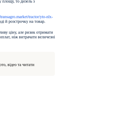
 площу, то дизель з
//transagro.market/tractor/yto-nlx-
оді й розстрочку на товар.
ливу ціну, але ризик отримати
иплат, ніж витрачати величезні
то, відео та читати