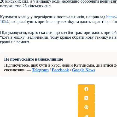
20 кінських сил, а у випадку коли необхідно обробляти величезну
потужністю 25 кінських сил.
Купувати кращу у перевірених постачальників, наприклад
https:
1054/
, які реалізують оригінальну техніку та дають гарантію, а ін
Підсумовуючи, варто сказати, що хоч б/в трактори мають приваб
“кота в мішку” величезний, тому краще обрати нову техніку на в
гроші на ремонт.
Не пропускайте найважливіше
Підписуйтесь, щоб бути в курсі новин Куп’янська, дивитися фо
ексклюзиви —
Telegram
/
Facebook
/
Google News