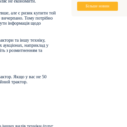
оляє не економити.
Більше новин
евше, але є ризик купити той
е вичерпано. Тому потрібно
бути інформація щодо
актори та іншу техніку,
х аукціонах, наприклад у
іть з розмитненням та
рактор. Якщо у вас не 50
айний трактор.
 інших видів техніки (плуг,