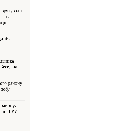
и врятували
ла на
ції
ині: є
альника
Беседіна
кого району:
 добу
 району:
іції FPV-