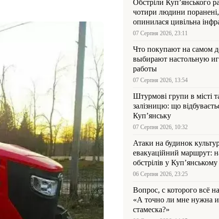
Обстріли Куп’янського р
чотири людини поранені,
опинилася цивільна інфр
07 Серпня 2026, 23:11
Что покупают на самом де
выбирают настольную иг
работы
07 Серпня 2026, 13:54
Штурмові групи в місті та
залізницю: що відбуваєть
Куп’янську
07 Серпня 2026, 10:32
Атаки на будинок культур
евакуаційний маршрут: н
обстрілів у Куп’янському
06 Серпня 2026, 23:25
Вопрос, с которого всё н
«А точно ли мне нужна и
стамеска?»