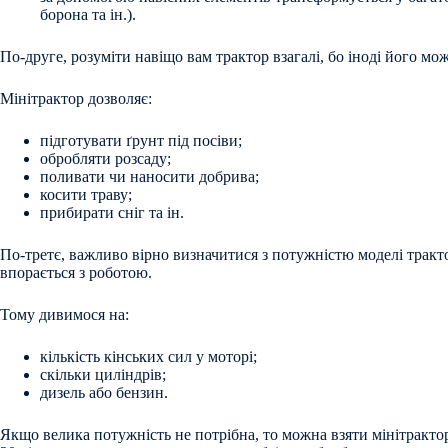
борона та ін.).
По-друге, розуміти навіщо вам трактор взагалі, бо іноді його мо
Мінітрактор дозволяє:
підготувати ґрунт під посіви;
обробляти розсаду;
поливати чи наносити добрива;
косити траву;
прибирати сніг та ін.
По-третє, важливо вірно визначитися з потужністю моделі тракто
впорається з роботою.
Тому дивимося на:
кількість кінських сил у моторі;
скільки циліндрів;
дизель або бензин.
Якщо велика потужність не потрібна, то можна взяти мінітракто