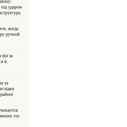
айону:
 під ударом
аструктура
ле, когда
ру ручной
 бої за
ся в
и та
аслідки
 районі
ачинается:
менно эта