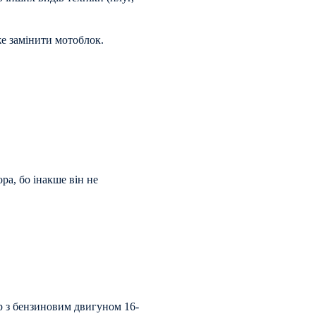
же замінити мотоблок.
ра, бо інакше він не
р з бензиновим двигуном 16-