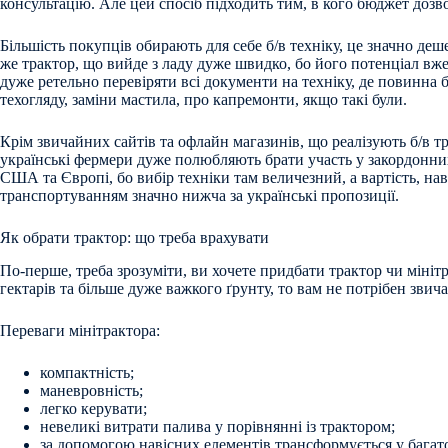
консультацію. Але цей спосіб підходить тим, в кого бюджет дозв
Більшість покупців обирають для себе б/в техніку, це значно деш
же трактор, що вийде з ладу дуже швидко, бо його потенціал вж
дуже ретельно перевіряти всі документи на техніку, де повинна 
техогляду, заміни мастила, про капремонти, якщо такі були.
Крім звичайних сайтів та офлайн магазинів, що реалізують б/в тр
українські фермери дуже полюбляють брати участь у закордонни
США та Європі, бо вибір техніки там величезний, а вартість, нав
транспортуванням значно нижча за українські пропозиції.
Як обрати трактор: що треба врахувати
По-перше, треба зрозуміти, ви хочете придбати трактор чи мініт
гектарів та більше дуже важкого ґрунту, то вам не потрібен звич
Переваги мінітрактора:
компактність;
маневровність;
легко керувати;
невеликі витрати палива у порівнянні із трактором;
за допомогою навісних елементів трансформується у багато