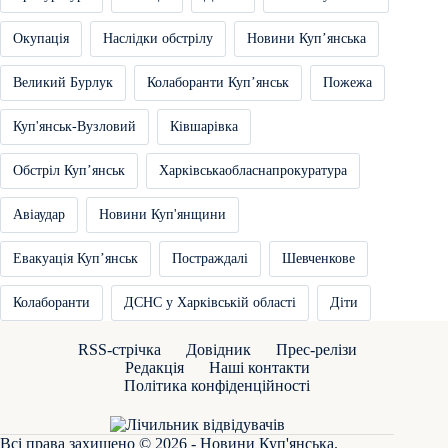
Окупація
Наслідки обстрілу
Новини Купʼянська
Великий Бурлук
Колаборанти Купʼянськ
Пожежа
Куп'янськ-Вузловий
Ківшарівка
Обстріл Купʼянськ
Харківськаобласнапрокуратура
Авіаудар
Новини Куп'янщини
Евакуація Купʼянськ
Постраждалі
Шевченкове
Колаборанти
ДСНС у Харківській області
Діти
RSS-стрічка
Довідник
Прес-релізи
Редакція
Наші контакти
Політика конфіденційності
Всі права захищено © 2026 - Новини Куп'янська.