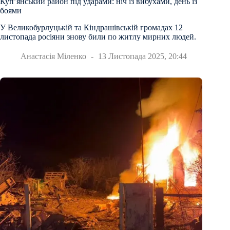
Куп’янський район під ударами: ніч із вибухами, день із
боями
У Великобурлуцькій та Кіндрашівській громадах 12
листопада росіяни знову били по житлу мирних людей.
Анастасія Міленко
13 Листопада 2025, 20:44