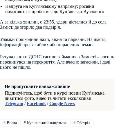
Напруга на Куп’янському напрямку: росіяни
намагаються пробитися до Куп’янська-Вузлового
А за кілька хвилин, о 23:55, удари дісталися й до села
Заміст, де згоріло два подвір’я.
Уламки пошкодили дахи, вікна та паркани. На щастя,
інформації про загиблих або поранених немає.
Рятувальники ДСНС гасили займання в Замості – вогонь
перекинувся на перекриття. Але вчасно загасили, і далі
цього не пішло.
Не пропускайте найважливіше
Підписуйтесь, щоб бути в курсі новин Куп’янська,
дивитися фото, відео та читати ексклюзиви —
Telegram
/
Facebook
/
Google News
#
Війна
#
Куп'янський напрямок
#
Обстріл