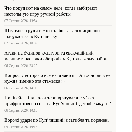
Что покупают на самом деле, когда выбирают
настольную игру ручной работы
07 Серпня 2026, 13:54
Штурмові групи в місті та бої за залізницю: що
відбувається в Куп’янську
07 Серпня 2026, 10:32
Атаки на будинок культури та евакуаційний
маршрут: наслідки обстрілів у Куп’янському районі
06 Серпня 2026, 23:25
Вопрос, с которого всё начинается: «А точно ли мне
нужна именно эта стамеска?»
06 Серпня 2026, 14:05
Поліцейські та волонтери врятували сім’ю з
прифронтового села на Куп’янщині: деталі евакуації
06 Серпня 2026, 10:18
Ворожі удари по Куп’янщині: є загибла та поранені
05 Серпня 2026, 19:16