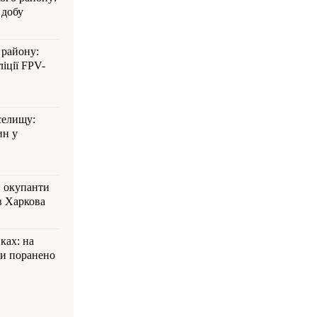
 добу
 району:
іції FPV-
селищу:
ин у
: окупанти
в Харкова
ках: на
ли поранено