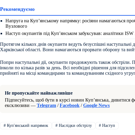
Рекомендуємо
Напруга на Куп’янському напрямку: росіяни намагаються про
Вузлового
Наступ окупантів під Куп’янськом забуксував: аналітики ISW
Протягом кількох днів окупанти ведуть безуспішні наступальні д
Харківської області.
Вони намагаються прорвати оборону та вий
Попри наступальні дії, окупанти продовжують також обстріли. 
інколи по кілька разів за день. Всі необхідні рішення для підсил
прийняті на місці командирами та командуванням східного угру
Не пропускайте найважливіше
Підписуйтесь, щоб бути в курсі новин Куп’янська, дивитися фо
ексклюзиви —
Telegram
/
Facebook
/
Google News
#
Куп'янський напрямок
#
Наслідки обстрілу
#
Наступ