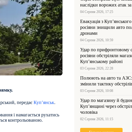
наслідки ворожих атак за
04 Серпня 2026, 17:25
Евакуація з Куп’янського
росіяни знищили авто пол
дронами
04 Серпня 2026, 10:59
Удар по прифронтовому 
росіяни обстріляли магаз
Куп’янському районі
03 Серпня 2026, 22:28
Полюють на авто та АЗС
змінили тактику обстрілі
рямку.
03 Серпня 2026, 10:08
Удар по магазину й будин
ирський, передає
Куп’янськ
.
Куп’янщині через обстрі
чоловіка
ання і намагається рухатись
02 Серпня 2026, 11:15
ється контрольованою.