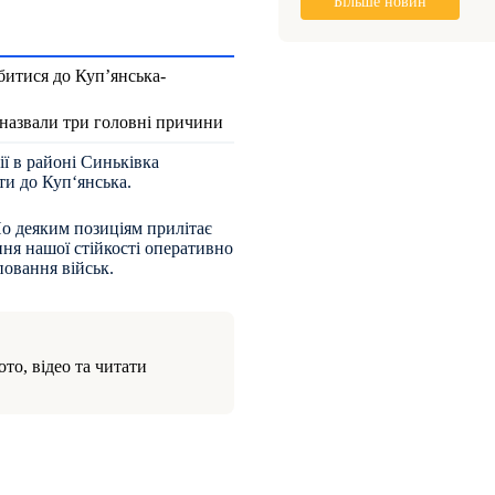
Більше новин
битися до Куп’янська-
 назвали три головні причини
ії в районі Синьківка
ти до
Куп‘янська.
По деяким позиціям прилітає
ення нашої стійкості оперативно
повання військ.
то, відео та читати