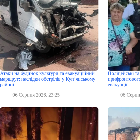
Атаки на будинок культури та евакуаційний
Поліцейські та
маршрут: наслідки обстрілів у Куп’янському
прифронтового
районі
евакуації
06 Серпня 2026, 23:25
06 Серпн