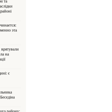
и та
аслідки
 районі
ачинается:
менно эта
и врятували
ла на
ції
ині: є
альника
Беседіна
кого району: