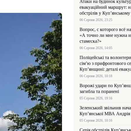
Атаки на будинок культур
евакуаційний маршрут: н
обстрілів у Куп’янському
06 Серпня 2026, 23:25
Вопрос, с которого всё н
«А точно ли мне нужна и
стамеска?»
06 Серпня 2026, 14:05
Поліцейські та волонтер
сім’ю з прифронтового се
Куп’янщині: деталі евакуа
06 Серпня 2026, 10:18
Ворожі удари по Куп’янщ
загибла та поранені
05 Серпня 2026, 19:16
Зеленський звільнив нач
Купʼянської МВА Андрія 
05 Серпня 2026, 10:16
Серія обстрілів Куп’янсь