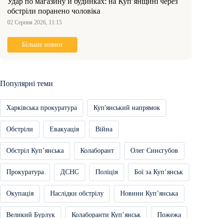
Удар по магазину й будинках: на Куп’янщині через
обстріли поранено чоловіка
02 Серпня 2026, 11:15
Більше новин
Популярні теми
Харківська прокуратура
Куп'янський напрямок
Обстріли
Евакуація
Війна
Обстріл Купʼянська
Колаборант
Олег Синєгубов
Прокуратура
ДСНС
Поліція
Бої за Купʼянськ
Окупація
Наслідки обстрілу
Новини Купʼянська
Великий Бурлук
Колаборанти Купʼянськ
Пожежа