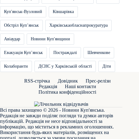
Куп'янськ-Вузловий
Ківшарівка
Обстріл Купʼянськ
Харківськаобласнапрокуратура
Авіаудар
Новини Куп'янщини
Евакуація Купʼянськ
Постраждалі
Шевченкове
Колаборанти
ДСНС у Харківській області
Діти
RSS-стрічка
Довідник
Прес-релізи
Редакція
Наші контакти
Політика конфіденційності
Всі права захищено © 2026 - Новини Куп'янська.
Редакція не завжди поділяє погляди та думки авторів
публікацій. Редакція не несе відповідальності за
інформацію, що міститься в рекламних оголошеннях.
Використання будь-яких матеріалів, розміщених на
порталі, дозволяється за умови посилання на