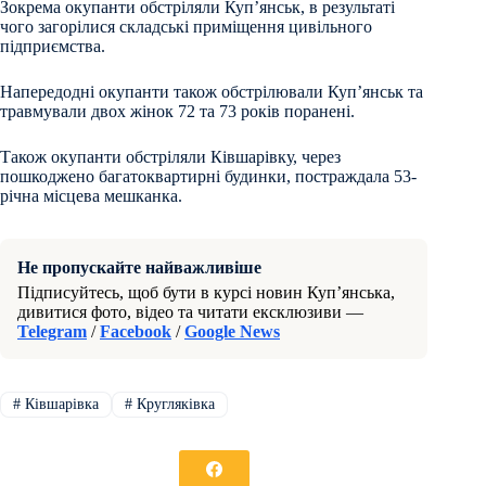
Зокрема окупанти обстріляли Купʼянськ, в результаті
чого загорілися складські приміщення цивільного
підприємства.
Напередодні окупанти також обстрілювали Купʼянськ та
травмували двох жінок 72 та 73 років поранені.
Також окупанти обстріляли Ківшарівку, через
пошкоджено багатоквартирні будинки, постраждала 53-
річна місцева мешканка.
Не пропускайте найважливіше
Підписуйтесь, щоб бути в курсі новин Куп’янська,
дивитися фото, відео та читати ексклюзиви —
Telegram
/
Facebook
/
Google News
#
Ківшарівка
#
Кругляківка