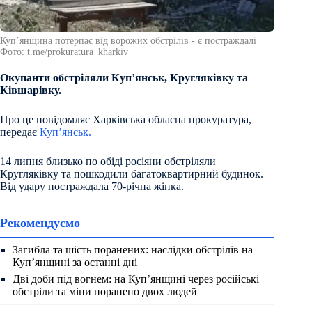
Купʼянщина потерпає від ворожих обстрілів - є постраждалі
Фото: t.me/prokuratura_kharkiv
Окупанти обстріляли Купʼянськ, Кругляківку та
Ківшарівку.
Про це повідомляє Харківська обласна прокуратура,
передає
Куп’янськ.
14 липня близько по обіді росіяни обстріляли
Кругляківку та пошкодили багатоквартирний будинок.
Від удару постраждала 70-річна жінка.
Рекомендуємо
Загибла та шість поранених: наслідки обстрілів на
Куп’янщині за останні дні
Дві доби під вогнем: на Куп’янщині через російські
обстріли та міни поранено двох людей