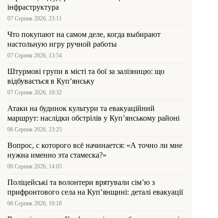
інфраструктура
07 Серпня 2026, 23:11
Что покупают на самом деле, когда выбирают
настольную игру ручной работы
07 Серпня 2026, 13:54
Штурмові групи в місті та бої за залізницю: що
відбувається в Куп’янську
07 Серпня 2026, 10:32
Атаки на будинок культури та евакуаційний
маршрут: наслідки обстрілів у Куп’янському районі
06 Серпня 2026, 23:25
Вопрос, с которого всё начинается: «А точно ли мне
нужна именно эта стамеска?»
06 Серпня 2026, 14:05
Поліцейські та волонтери врятували сім’ю з
прифронтового села на Куп’янщині: деталі евакуації
06 Серпня 2026, 10:18