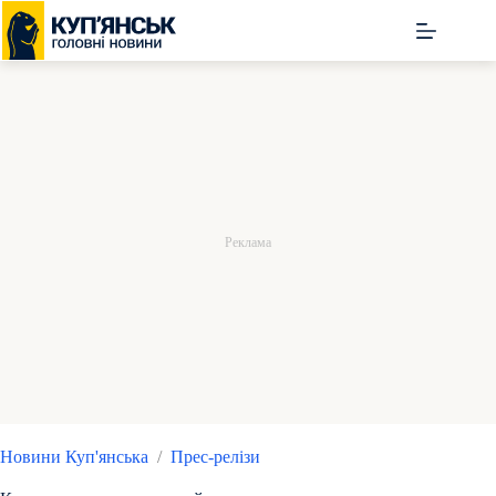
Перейти
до
вмісту
Новини Куп'янська
/
Прес-релізи