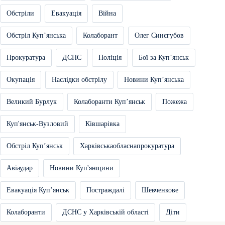
Обстріли
Евакуація
Війна
Обстріл Купʼянська
Колаборант
Олег Синєгубов
Прокуратура
ДСНС
Поліція
Бої за Купʼянськ
Окупація
Наслідки обстрілу
Новини Купʼянська
Великий Бурлук
Колаборанти Купʼянськ
Пожежа
Куп'янськ-Вузловий
Ківшарівка
Обстріл Купʼянськ
Харківськаобласнапрокуратура
Авіаудар
Новини Куп'янщини
Евакуація Купʼянськ
Постраждалі
Шевченкове
Колаборанти
ДСНС у Харківській області
Діти