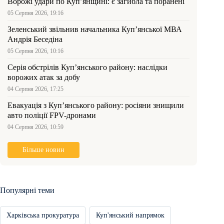
Ворожі удари по Куп’янщині: є загибла та поранені
05 Серпня 2026, 19:16
Зеленський звільнив начальника Купʼянської МВА
Андрія Беседіна
05 Серпня 2026, 10:16
Серія обстрілів Куп’янського району: наслідки
ворожих атак за добу
04 Серпня 2026, 17:25
Евакуація з Куп’янського району: росіяни знищили
авто поліції FPV-дронами
04 Серпня 2026, 10:59
Більше новин
Популярні теми
Харківська прокуратура
Куп'янський напрямок