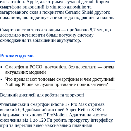
елегантність Apple, але отримує сучасні деталі. Корпус
смартфона виконаний із міцного алюмінію та
загартованого скла з покриттям Ceramic Shield другого
покоління, що підвищує стійкість до подряпин та падінь.
Смартфон став трохи товщим — приблизно 8,7 мм, що
дозволило встановити більш потужну систему
охолодження та збільшений акумулятор.
Рекомендуємо
Смартфони POCO: потужність без переплати — огляд
актуальних моделей
Что предлагают топовые смартфоны и чем доступный
Nothing Phone заслужил признание пользователей?
Великий дисплей для роботи та творчості
Флагманський смартфон iРhone 17 Рro Мax отримав
великий 6,9-дюймовий дисплей Super Retina XDR з
підтримкою технології ProMotion. Адаптивна частота
оновлення від 1 до 120 Гц робить прокрутку інтерфейсу,
ігри та перегляд відео максимально плавними.