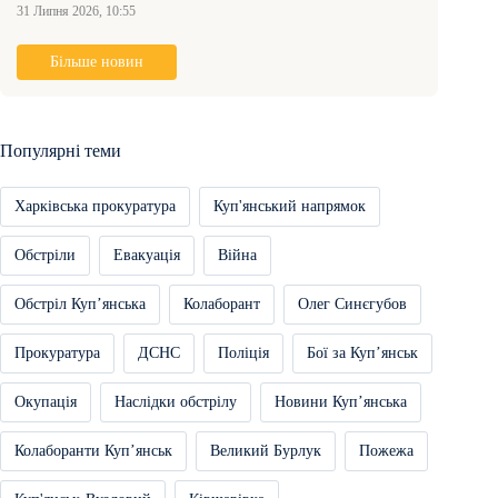
31 Липня 2026, 10:55
Більше новин
Популярні теми
Харківська прокуратура
Куп'янський напрямок
Обстріли
Евакуація
Війна
Обстріл Купʼянська
Колаборант
Олег Синєгубов
Прокуратура
ДСНС
Поліція
Бої за Купʼянськ
Окупація
Наслідки обстрілу
Новини Купʼянська
Колаборанти Купʼянськ
Великий Бурлук
Пожежа