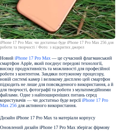
iРhone 17 Рro Мax: чи достатньо буде iРhone 17 Рro Мax 256 для
роботи та творчості / Фото: з відкритих джерел
Новий
iРhone 17 Рro Мax
— це сучасний флагманський
смартфон Apple, який поєднує передові технології,
високу продуктивність та можливості для професійної
роботи з контентом. Завдяки потужному процесору,
новій системі камер і великому дисплею цей смартфон
підходить не лише для повсякденного використання, а й
для творчості, фотографії та роботи з мультимедійними
файлами. Одне з найпоширеніших питань серед
користувачів — чи достатньо буде версії
iРhone 17 Рro
Мax 256
для активного використання.
Дизайн iРhone 17 Рro Мax та матеріали корпусу
Оновлений дизайн iРhone 17 Рro Мax зберігає фірмову