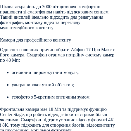
Пікова яскравість до 3000 ніт дозволяє комфортно
працювати зі смартфоном навіть під яскравим сонцем.
Такий дисплей ідеально підходить для редагування
фотографій, монтажу відео та перегляду
мультимедійного контенту.
Камери для професійного контенту
Однією з головних причин обрати Айфон 17 Про Макс є
його камера. Смартфон отримав потрійну систему камер
по 48 Мп:
основний ширококутний модуль;
ультраширококутний об’єктив;
телефото з 5-кратним оптичним зумом.
Фронтальна камера має 18 Мп та підтримує функцію
Center Stage, що робить відеодзвінки та стрими більш
якісними. Смартфон підтримує запис відео у форматі 4K
і 8K, тому підходить для створення блогів, відеоконтенту
та професійної мобільної фотографії.