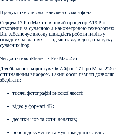
Продуктивність флагманського смартфона
Серцем 17 Рro Мax став новий процесор A19 Pro,
створений за сучасною 3-нанометровою технологією.
Він забезпечує високу швидкість роботи навіть у
складних завданнях — від монтажу відео до запуску
сучасних ігор.
Чи достатньо iРhone 17 Рro Мax 256
Для більшості користувачів Айфон 17 Про Макс 256 є
оптимальним вибором. Такий обсяг пам’яті дозволяє
зберігати:
тисячі фотографій високої якості;
відео у форматі 4K;
десятки ігор та сотні додатків;
робочі документи та мультимедійні файли.