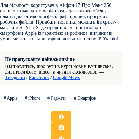
Для більшості користувачів Айфон 17 Про Макс 256
стане оптимальним варіантом, адже такого обсягу
пам’яті достатньо для фотографій, відео, програм і
робочих файлів. Придбати новинки можна в інтернет-
магазині STYLUS, де представлені оригінальні
смартфони Apple із гарантією виробника, вигідними
умовами оплати та швидкою доставкою по всій Україні.
Не пропускайте найважливіше
Підписуйтесь, щоб бути в курсі новин Куп’янська,
дивитися фото, відео та читати ексклюзиви —
Telegram
/
Facebook
/
Google News
#
Apple
#
iРhone
#
Гаджети
#
Смартфон