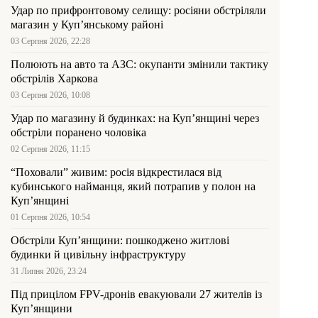
Удар по прифронтовому селищу: росіяни обстріляли
магазин у Куп’янському районі
03 Серпня 2026, 22:28
Полюють на авто та АЗС: окупанти змінили тактику
обстрілів Харкова
03 Серпня 2026, 10:08
Удар по магазину й будинках: на Куп’янщині через
обстріли поранено чоловіка
02 Серпня 2026, 11:15
“Поховали” живим: росія відкрестилася від
кубинського найманця, який потрапив у полон на
Куп’янщині
01 Серпня 2026, 10:54
Обстріли Куп’янщини: пошкоджено житлові
будинки й цивільну інфраструктуру
31 Липня 2026, 23:24
Під прицілом FPV-дронів евакуювали 27 жителів із
Куп’янщини