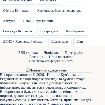
Куп'янськ-Вузловий
Ківшарівка
Обстріл Купʼянськ
Харківськаобласнапрокуратура
Авіаудар
Новини Куп'янщини
Евакуація Купʼянськ
Постраждалі
Колаборанти
ДСНС у Харківській області
Шевченкове
Діти
RSS-стрічка
Довідник
Прес-релізи
Редакція
Наші контакти
Політика конфіденційності
Всі права захищено © 2026 - Новини Куп'янська.
Редакція не завжди поділяє погляди та думки авторів
публікацій. Редакція не несе відповідальності за
інформацію, що міститься в рекламних оголошеннях.
Використання будь-яких матеріалів, розміщених на
порталі, дозволяється за умови посилання на
kupyansk.com.ua
. Сайт містить контент, призначений для
повнолітніх осіб, які досягли 21-річного віку.