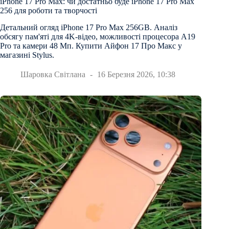
iРhone 17 Рro Мax: чи достатньо буде iРhone 17 Рro Мax
256 для роботи та творчості
Детальний огляд iPhone 17 Pro Max 256GB. Аналіз
обсягу пам'яті для 4K-відео, можливості процесора A19
Pro та камери 48 Мп. Купити Айфон 17 Про Макс у
магазині Stylus.
Шаровка Світлана
16 Березня 2026, 10:38