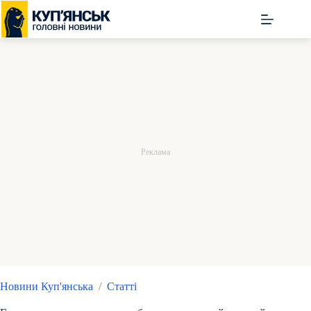
Перейти
до
вмісту
Новини Куп'янська
/
Статті