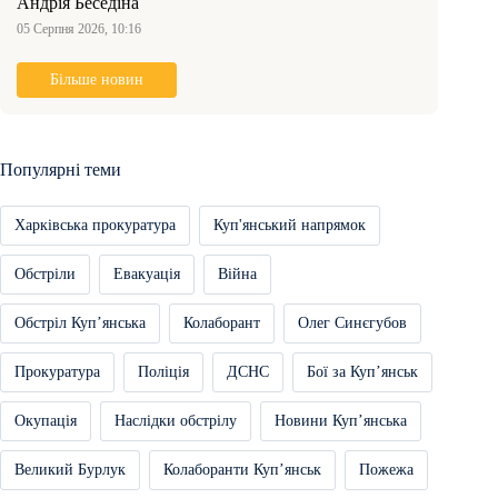
Андрія Беседіна
05 Серпня 2026, 10:16
Більше новин
Популярні теми
Харківська прокуратура
Куп'янський напрямок
Обстріли
Евакуація
Війна
Обстріл Купʼянська
Колаборант
Олег Синєгубов
Прокуратура
Поліція
ДСНС
Бої за Купʼянськ
Окупація
Наслідки обстрілу
Новини Купʼянська
Великий Бурлук
Колаборанти Купʼянськ
Пожежа