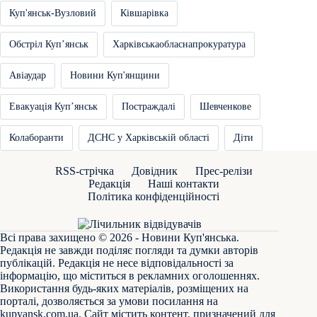
Куп'янськ-Вузловий
Ківшарівка
Обстріл Купʼянськ
Харківськаобласнапрокуратура
Авіаудар
Новини Куп'янщини
Евакуація Купʼянськ
Постраждалі
Шевченкове
Колаборанти
ДСНС у Харківській області
Діти
RSS-стрічка
Довідник
Прес-релізи
Редакція
Наші контакти
Політика конфіденційності
Всі права захищено © 2026 - Новини Куп'янська.
Редакція не завжди поділяє погляди та думки авторів
публікацій. Редакція не несе відповідальності за
інформацію, що міститься в рекламних оголошеннях.
Використання будь-яких матеріалів, розміщених на
порталі, дозволяється за умови посилання на
kupyansk.com.ua
. Сайт містить контент, призначений для