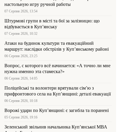
настольную игру ручной работы
07 Серпня 2026, 13:54
Штурмові групи в місті та бої за залізницю: що
відбувається в Куп’янську
07 Серпня 2026, 10:32
Атаки на будинок культури та евакуаційний
маршрут: наслідки обстрілів у Куп’янському районі
06 Серпня 2026, 23:25
Вопрос, с которого всё начинается: «А точно ли мне
нужна именно эта стамеска?»
06 Серпня 2026, 14:05
Поліцейські та волонтери врятували сім’ю з
прифронтового села на Куп’янщині: деталі евакуації
06 Серпня 2026, 10:18
Ворожі удари по Куп’янщині: є загибла та поранені
05 Серпня 2026, 19:16
Зеленський звільнив начальника Купʼянської МВА