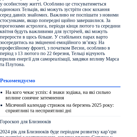
у особистому житті. Особливо це стосуватиметься
одиноких Тельців, які можуть зустріти своє кохання
серед давніх знайомих. Важливо не поспішати з новими
стосунками, якщо попередні щойно завершилися. За
прогнозами астролога, періоди кінця лютого та середини
квітня будуть важливими для зустрічей, які можуть
перерости в щось більше. У стабільних парах варто
зосередитись на зміцненні емоційного зв’язку. На
професійному фронті, з початком Весни, особливо в
період з 13 лютого по 22 березня, Тельці відчують
прилив енергії для самореалізації, завдяки впливу Марса
та Плутона.
Рекомендуємо
На кого чекає успіх: 4 знаки зодіака, на які сильно
вплине сонячне затемнення
Місячний календар стрижок на березень 2025 року:
сприятливі та несприятливі дні
Гороскоп для Близнюків
2024 рік для Близнюків буде періодом розвитку кар’єри