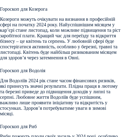
Гороскоп для Козерога
Козероги можуть очікувати на визнання в професійній
сфері на початку 2024 року. Найуспішнішим місяцем у
кар’єрі стане листопад, коли можливе підвищення та ріст
заробітної плати. Кращий час для переїзду та відкриття
бізнесу – це квітень та серпень. У любовній сфері буде
спостерігатися активність, особливо у березні, травні та
листопаді. Квітень буде найбільш ризикованим місяцем
для здоров’я через затемнення в Овні.
Гороскоп для Водолія
Для Водоліїв 2024 рік стане часом фінансових ризиків,
які принесуть значні результати. Плідна праця в лютому
та березні приведе до підвищення доходів у липні та
серпні. Любовне життя Водоліїв буде успішним,
важливо лише проявити ініціативу та відкритість у
стосунках. Здоров’я потребуватиме уваги в зимові
місяці.
Гороскоп для Риб
Риби пожнуть плоди своїх зусиль у 2024 році, особливо