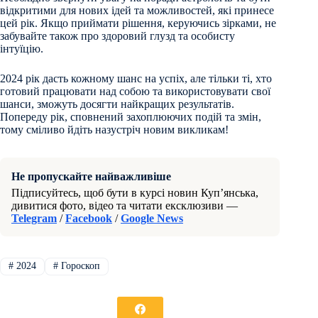
відкритими для нових ідей та можливостей, які принесе
цей рік. Якщо приймати рішення, керуючись зірками, не
забувайте також про здоровий глузд та особисту
інтуїцію.
2024 рік дасть кожному шанс на успіх, але тільки ті, хто
готовий працювати над собою та використовувати свої
шанси, зможуть досягти найкращих результатів.
Попереду рік, сповнений захоплюючих подій та змін,
тому сміливо йдіть назустріч новим викликам!
Не пропускайте найважливіше
Підписуйтесь, щоб бути в курсі новин Куп’янська,
дивитися фото, відео та читати ексклюзиви —
Telegram
/
Facebook
/
Google News
#
2024
#
Гороскоп