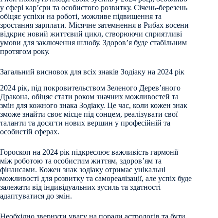
у сфері кар’єри та особистого розвитку. Січень-березень
обіцяє успіхи на роботі, можливе підвищення та
зростання зарплати. Місячне затемнення в Рибах восени
відкриє новий життєвий цикл, створюючи сприятливі
умови для заключення шлюбу. Здоров’я буде стабільним
протягом року.
Загальний висновок для всіх знаків Зодіаку на 2024 рік
2024 рік, під покровительством Зеленого Дерев’яного
Дракона, обіцяє стати роком значних можливостей та
змін для кожного знака Зодіаку. Це час, коли кожен знак
зможе знайти своє місце під сонцем, реалізувати свої
таланти та досягти нових вершин у професійній та
особистій сферах.
Гороскоп на 2024 рік підкреслює важливість гармонії
між роботою та особистим життям, здоров’ям та
фінансами. Кожен знак зодіаку отримає унікальні
можливості для розвитку та самореалізації, але успіх буде
залежати від індивідуальних зусиль та здатності
адаптуватися до змін.
Необхідно звернути увагу на поради астрологів та бути