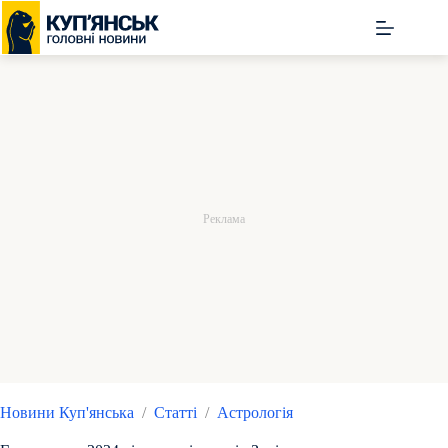
Перейти
до
вмісту
Новини Куп'янська
/
Статті
/
Астрологія