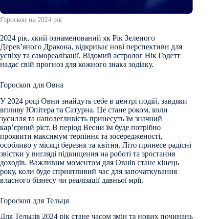
Гороскоп на 2024 рік
2024 рік, який ознаменований як Рік Зеленого
Дерев’яного Дракона, відкриває нові перспективи для
успіху та самореалізації. Відомий астролог Нік Годетт
надає свій прогноз для кожного знака зодіаку.
Гороскоп для Овна
У 2024 році Овни знайдуть себе в центрі подій, завдяки
впливу Юпітера та Сатурна. Це стане роком, коли
зусилля та наполегливість принесуть їм значний
кар’єрний ріст. В період Весни їм буде потрібно
проявити максимум терпіння та зосередженості,
особливо у місяці березня та квітня. Літо принесе радісні
звістки у вигляді підвищення на роботі та зростання
доходів. Важливим моментом для Овнів стане кінець
року, коли буде сприятливий час для започаткування
власного бізнесу чи реалізації давньої мрії.
Гороскоп для Тельця
Для Тельців 2024 рік стане часом змін та нових починань