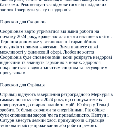
батьками. Рекомендується відмовитися від шкідливих
звичок і звернути увагу на здоров’я.
Гороскоп для Скорпіона
Скорпіонам варто утриматися від зміни роботи на
початку 2024 року, краще час для цього настане в квітні.
Терпіння допоможе у встановленні гармонійних
стосунків з новими колегами. Зима принесе свіжі
можливості у фінансовій сфері. Любовне життя
Скорпіонів буде сповнене змін: вони розірвуть нездорові
відносини та знайдуть гармонію в нових. Здоров’я
покращиться завдяки заняттям спортом та регулярним
прогулянкам.
Гороскоп для Стрільця
Стрільці відчують завершення ретроградного Меркурія в
самому початку січня 2024 року, що спонукатиме їх
повернутися до старих планів та мрій. Юпітер у Тельці
зробить їх більш сяючими та енергійними. Рік обіцяє
бути сповненим здоров’ям та привабливістю. Нептун і
Сатурн внесуть деякий хаос, примушуючи Стрільців
змінювати місце проживання або робити ремонт.