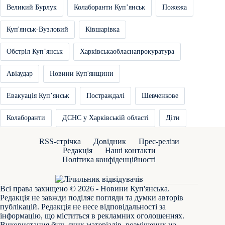
Великий Бурлук
Колаборанти Купʼянськ
Пожежа
Куп'янськ-Вузловий
Ківшарівка
Обстріл Купʼянськ
Харківськаобласнапрокуратура
Авіаудар
Новини Куп'янщини
Евакуація Купʼянськ
Постраждалі
Шевченкове
Колаборанти
ДСНС у Харківській області
Діти
RSS-стрічка
Довідник
Прес-релізи
Редакція
Наші контакти
Політика конфіденційності
Всі права захищено © 2026 - Новини Куп'янська.
Редакція не завжди поділяє погляди та думки авторів
публікацій. Редакція не несе відповідальності за
інформацію, що міститься в рекламних оголошеннях.
Використання будь-яких матеріалів, розміщених на