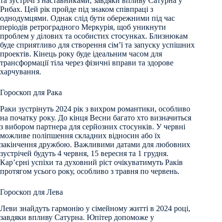
та зустрічі з наставниками, завдяки впливу Сатурна у
Рибах. Цей рік пройде під знаком співпраці з
однодумцями. Однак слід бути обережними під час
періодів ретроградного Меркурія, щоб уникнути
проблем у ділових та особистих стосунках. Близнюкам
буде сприятливо для створення сім’ї та запуску успішних
проектів. Кінець року буде ідеальним часом для
трансформації тіла через фізичні вправи та здорове
харчування.
Гороскоп для Рака
Раки зустрінуть 2024 рік з вихром романтики, особливо
на початку року. До кінця Весни багато хто визначиться
з вибором партнера для серйозних стосунків. У червні
можливе поліпшення складних відносин або їх
закінчення дружбою. Важливими датами для любовних
зустрічей будуть 4 червня, 15 вересня та 1 грудня.
Кар’єрні успіхи та духовний ріст очікуватимуть Раків
протягом усього року, особливо з травня по червень.
Гороскоп для Лева
Леви знайдуть гармонію у сімейному житті в 2024 році,
завдяки впливу Сатурна. Юпітер допоможе у