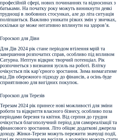
професійній сфері, нових починаннях та відносинах з
батьками. На початку року можуть виникнути деякі
труднощі в любовних стосунках, але до літа ситуація
поліпшиться. Важливо уникати різких змін у звичках,
оскільки це може негативно вплинути на здоров’я.
Гороскоп для Діви
Для Дів 2024 рік стане періодом втілення мрій та
завершення розпочатих справ, особливо під впливом
Сатурна. Нептун відкриє творчий потенціал. Рік
розпочнеться з визнання зусиль на роботі. Влітку
очікується пік кар’єрного зростання. Зима вимагатиме
від Дів обережного підходу до фінансів, а осінь буде
сприятливою для вигідних покупок.
Гороскоп для Терезів
Терезам 2024 рік принесе нові можливості для зміни
роботи та відкриття власного бізнесу, особливо поза
періодами березня та квітня. Від серпня до грудня
очікується благополучний період для самореалізації та
фінансового зростання. Літо обіцяє додаткові джерела
доходу. Жінки-Терези можуть пережити значущі події,
такі як розлучення чи весілля, а чоловіки можуть стати