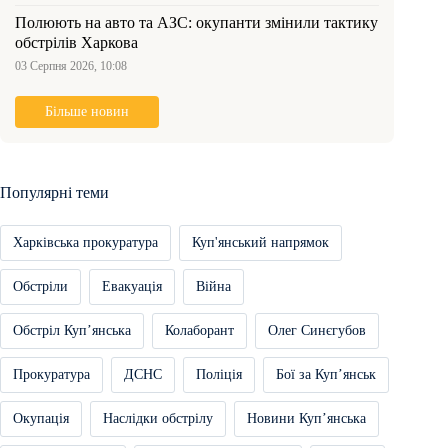
Полюють на авто та АЗС: окупанти змінили тактику
обстрілів Харкова
03 Серпня 2026, 10:08
Більше новин
Популярні теми
Харківська прокуратура
Куп'янський напрямок
Обстріли
Евакуація
Війна
Обстріл Купʼянська
Колаборант
Олег Синєгубов
Прокуратура
ДСНС
Поліція
Бої за Купʼянськ
Окупація
Наслідки обстрілу
Новини Купʼянська