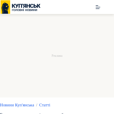
Перейти
до
вмісту
Новини Куп'янська
/
Статті