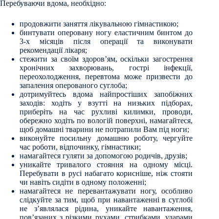
Перебуваючи вдома, необхідно:
продовжити заняття лікувальною гімнастикою;
бинтувати оперовану ногу еластичним бинтом до
3-х місяців після операції та виконувати
рекомендації лікаря;
стежити за своїм здоров’ям, оскільки загострення
хронічних захворювань, гострі інфекції,
переохолодження, перевтома може призвести до
запалення оперованого суглоба;
дотримуйтесь вдома найпростіших запобіжних
заходів: ходіть у взутті на низьких підборах,
приберіть на час рухливі килимки, проводи,
обережно ходіть по вологій поверхні, намагайтеся,
щоб домашні тварини не потрапили Вам під ноги;
виконуйте посильну домашню роботу, чергуйте
час роботи, відпочинку, гімнастики;
намагайтеся гуляти за допомогою родичів, друзів;
уникайте тривалого стояння на одному місці.
Перебувати в русі набагато корисніше, ніж стояти
чи навіть сидіти в одному положенні;
намагайтеся не перевантажувати ногу, особливо
слідкуйте за тим, щоб при навантаженні в суглобі
не з’являлася рідина, уникайте навантаження,
пов’язаних з різкими рухами, стрибками, ударами