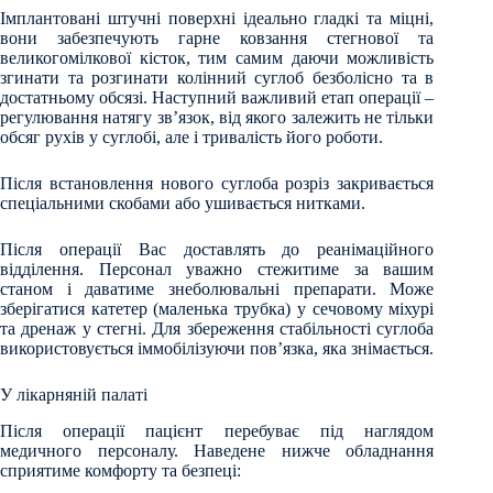
Імплантовані штучні поверхні ідеально гладкі та міцні,
вони забезпечують гарне ковзання стегнової та
великогомілкової кісток, тим самим даючи можливість
згинати та розгинати колінний суглоб безболісно та в
достатньому обсязі. Наступний важливий етап операції –
регулювання натягу зв’язок, від якого залежить не тільки
обсяг рухів у суглобі, але і тривалість його роботи.
Після встановлення нового суглоба розріз закривається
спеціальними скобами або ушивається нитками.
Після операції Вас доставлять до реанімаційного
відділення. Персонал уважно стежитиме за вашим
станом і даватиме знеболювальні препарати. Може
зберігатися катетер (маленька трубка) у сечовому міхурі
та дренаж у стегні. Для збереження стабільності суглоба
використовується іммобілізуючи пов’язка, яка знімається.
У лікарняній палаті
Після операції пацієнт перебуває під наглядом
медичного персоналу. Наведене нижче обладнання
сприятиме комфорту та безпеці: