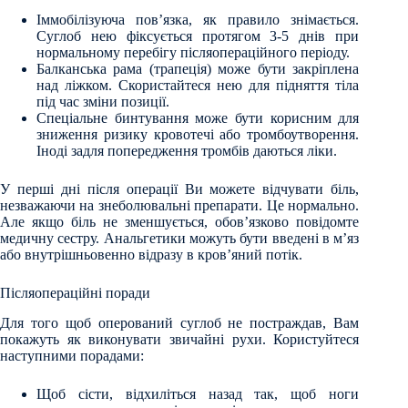
Іммобілізуюча пов’язка, як правило знімається.
Суглоб нею фіксується протягом 3-5 днів при
нормальному перебігу післяопераційного періоду.
Балканська рама (трапеція) може бути закріплена
над ліжком. Скористайтеся нею для підняття тіла
під час зміни позиції.
Спеціальне бинтування може бути корисним для
зниження ризику кровотечі або тромбоутворення.
Іноді задля попередження тромбів даються ліки.
У перші дні після операції Ви можете відчувати біль,
незважаючи на знеболювальні препарати. Це нормально.
Але якщо біль не зменшується, обов’язково повідомте
медичну сестру. Анальгетики можуть бути введені в м’яз
або внутрішньовенно відразу в кров’яний потік.
Післяопераційні поради
Для того щоб оперований суглоб не постраждав, Вам
покажуть як виконувати звичайні рухи. Користуйтеся
наступними порадами:
Щоб сісти, відхиліться назад так, щоб ноги