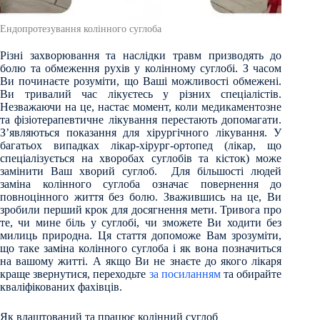
Ендопротезування колінного суглоба
Різні захворювання та наслідки травм призводять до
болю та обмеження рухів у колінному суглобі. З часом
Ви починаєте розуміти, що Ваші можливості обмежені.
Ви тривалий час лікуєтесь у різних спеціалістів.
Незважаючи на це, настає момент, коли медикаментозне
та фізіотерапевтичне лікування перестають допомагати.
З’являються показання для хірургічного лікування. У
багатьох випадках лікар-хірург-ортопед (лікар, що
спеціалізується на хворобах суглобів та кісток) може
замінити Ваш хворий суглоб. Для більшості людей
заміна колінного суглоба означає повернення до
повноцінного життя без болю. Зважившись на це, Ви
зробили перший крок для досягнення мети. Тривога про
те, чи мине біль у суглобі, чи зможете Ви ходити без
милиць природна. Ця стаття допоможе Вам зрозуміти,
що таке заміна колінного суглоба і як вона позначиться
на вашому житті. А якщо Ви не знаєте до якого лікаря
краще звернутися, переходьте
за посиланням
та обирайте
кваліфікованих фахівців.
Як влаштований та працює колінний суглоб