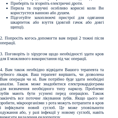
Приберіть та згорніть електричні дроти.
Перила та поручні особливо корисні коли Ви
користуєтеся ванною або душем.
Підготуйте захоплюючі пристрої для одягання
шкарпеток або взуття (довгий гачок або довгі
щипці).
2. Попросіть когось допомогти вам перші 2 тижні після
операції.
3. Поговоріть із хірургом щодо необхідності здати кров
для її можливого використання під час операції.
4. Вам також необхідно відвідати Вашого терапевта та
зубного лікаря. Ваш терапевт вирішить, чи дозволена
Вам операція чи ні. Вам потрібно буде здати необхідні
аналізи. Також може знадобитися електрокардіограма
для визначення необхідного типу наркозу. Проблеми
зубів мають бути усунені перед операцією. Також
закінчіть все поточне лікування зубів. Якщо цього не
зробити, мікроорганізми з рота можуть потрапити в кров
і інфікувати новий суглоб. Це може уповільнити
одужання або, у разі інфекції у новому суглобі, навіть
вимагати видалення ендопротезу.