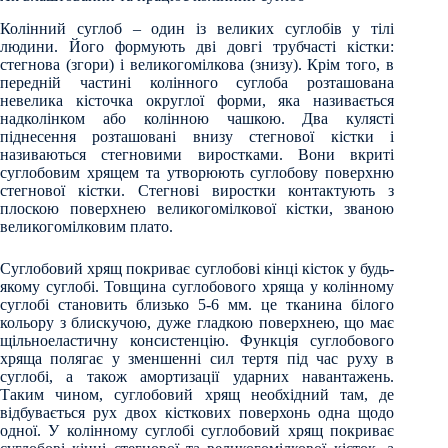
Колінний суглоб – один із великих суглобів у тілі
людини. Його формують дві довгі трубчасті кістки:
стегнова (згори) і великогомілкова (знизу). Крім того, в
передній частині колінного суглоба розташована
невелика кісточка округлої форми, яка називається
надколінком або колінною чашкою. Два кулясті
піднесення розташовані внизу стегнової кістки і
називаються стегновими виростками. Вони вкриті
суглобовим хрящем та утворюють суглобову поверхню
стегнової кістки. Стегнові виростки контактують з
плоскою поверхнею великогомілкової кістки, званою
великогомілковим плато.
Суглобовий хрящ покриває суглобові кінці кісток у будь-
якому суглобі. Товщина суглобового хряща у колінному
суглобі становить близько 5-6 мм. це тканина білого
кольору з блискучою, дуже гладкою поверхнею, що має
щільноеластичну консистенцію. Функція суглобового
хряща полягає у зменшенні сил тертя під час руху в
суглобі, а також амортизації ударних навантажень.
Таким чином, суглобовий хрящ необхідний там, де
відбувається рух двох кісткових поверхонь одна щодо
одної. У колінному суглобі суглобовий хрящ покриває