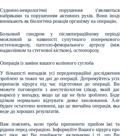
Судинно-неврологічні порушення з’являються
набряками та порушенням активних рухів. Вони іноді
виникають як біологічна реакція організму на операцію.
Больовий синдром у післяопераційному періоді
можливий за наявності супутнього поперекового
остеохондрозу, пателло-феморального артрозу (між
надколінком та стегнової кісткою), остеопорозу.
Операція із заміни вашого колінного суглоба
У більшості випадків усі передопераційні дослідження
зроблені за тижні чи дні до операції. Дотримуйтесь усіх
приписів хірурга під час підготовки до операції. Ви
можете поговорити з анестезіологом (лікар, який дає
наркоз) у випадку, якщо це ще не було зроблено. Буде
цілком нормально відчувати деяке хвилювання. Але
будьте остаточно впевнені, що це звичайна операція, яка
веде до хороших результатів.
Вам пояснять, коли треба припинити прийом їжі та
рідини перед операцією. Інформуйте Вашого хірурга про
всі ліки, які Ви приймаєте, включаючи і ті, що Ви