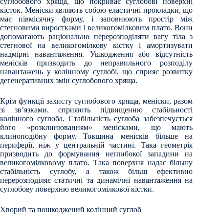
суглобового хряща, що покриває суглобові поверхні
кісток. Меніски являють собою еластичні прокладки, що
має півмісячну форму, і заповнюють простір між
стегновими виростками і великогомілковим плато. Вони
допомагають раціонально перерозподіляти вагу тіла з
стегнової на великогомілкову кістку і амортизувати
надмірні навантаження. Ушкодження або відсутність
менісків призводить до неправильного розподілу
навантажень у колінному суглобі, що сприяє розвитку
дегенеративних змін суглобового хряща.
Крім функції захисту суглобового хряща, меніски, разом
зі зв’язками, сприяють підвищенню стабільності
колінного суглоба. Стабільність суглоба забезпечується
його «розклинюванням» менісками, що мають
клиноподібну форму. Товщина менісків більше на
периферії, ніж у центральній частині. Така геометрія
призводить до формування неглибокої западини на
великогомілковому плато. Така поверхня надає більшу
стабільність суглобу, а також більш ефективно
перерозподіляє статичні та динамічні навантаження на
суглобову поверхню великогомілкової кістки.
Хворий та пошкоджений колінний суглоб