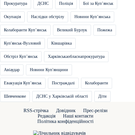
Прокуратура
ДСНС
Поліція
Бої за Купʼянськ
Окупація
Наслідки обстрілу
Новини Купʼянська
Колаборанти Купʼянськ
Великий Бурлук
Пожежа
Куп'янськ-Вузловий
Ківшарівка
Обстріл Купʼянськ
Харківськаобласнапрокуратура
Авіаудар
Новини Куп'янщини
Евакуація Купʼянськ
Постраждалі
Колаборанти
Шевченкове
ДСНС у Харківській області
Діти
RSS-стрічка
Довідник
Прес-релізи
Редакція
Наші контакти
Політика конфіденційності