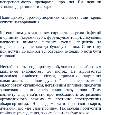
непереносимістю препаратів, про які Ви повинні
заздалегідь розповісти лікарю.
Підвищеному тромбоутворенню сприяють стан крові,
супутні захворювання.
Інфекційним ускладненням сприяють осередки інфекції
в організмі (каріозні зуби, фурункульоз тощо). Лікування
нагноєння вимагає значних зусиль пацієнтів та
медперсоналу і не завжди буває успішним. Саме тому
при вступу до клініки всі осередки інфекції мають бути
сановані.
Нестабільність ендопротезу обумовлена ослабленням
кріплення ендопротезу до кісток. Це відбувається
внаслідок слабкості кістки, тривалих надмірних
навантажень, індивідуальної непереносимості
ендопротезу організмом, негативним впливом продуктів
зношування компонентів ендопротезу тощо. Тому
пацієнту слід пам’ятати про необхідність дотримання
ортопедичного режиму та постійне спостереження
лікаря-ортопеда. Не слід мовчати про свої скарги,
думаючи, що «це саме пройде». Так можна пропустити
серйозне ускладнення, з яким боротися буде важко.