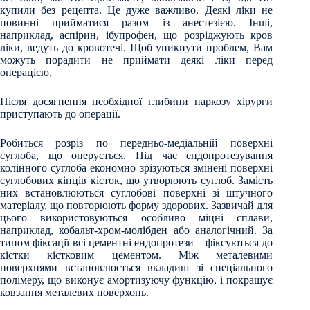
купили без рецепта. Це дуже важливо. Деякі ліки не
повинні прийматися разом із анестезією. Інші,
наприклад, аспірин, ібупрофен, що розріджують кров
ліки, ведуть до кровотечі. Щоб уникнути проблем, Вам
можуть порадити не приймати деякі ліки перед
операцією.
Після досягнення необхідної глибини наркозу хірурги
приступають до операції.
Робиться розріз по передньо-медіальній поверхні
суглоба, що оперується. Під час ендопротезування
колінного суглоба економно зрізуються змінені поверхні
суглобових кінців кісток, що утворюють суглоб. Замість
них встановлюються суглобові поверхні зі штучного
матеріалу, що повторюють форму здорових. Зазвичай для
цього використовуються особливо міцні сплави,
наприклад, кобальт-хром-молібден або аналогічний. За
типом фіксації всі цементні ендопротези – фіксуються до
кістки кістковим цементом. Між металевими
поверхнями встановлюється вкладиш зі спеціального
полімеру, що виконує амортизуючу функцію, і покращує
ковзання металевих поверхонь.