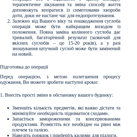
терапевтичне лікування та зміна способу життя
допоможуть впоратися із симптомами хвороби
доти, доки не настане час для ендопротезування.
Залежно від Вашого віку та пошкодження суглоба
операція може бути найкращим виходом із
положення. Повна заміна колінного суглоба дає
тривалий, багаторічний результат (зазвичай для
якісних суглобів – це 15-20 років), а у разі
зношування штучний суглоб може бути замінений
на новий.
Підготовка до операції
Перед операцією, з метою полегшення процесу
одужання, Ви можете зробити наступні кроки:
1. Внесіть прості зміни в обстановку вашого будинку:
Зменшіть кількість предметів, які важко дістати та
мінімізуйте необхідність підніматися сходами.
Запасіться замороженими та консервованими
продуктами. Розмістіть все необхідне на рівні між
плечем та талією.
Наведіть порядок і приберіть килими для підлоги.