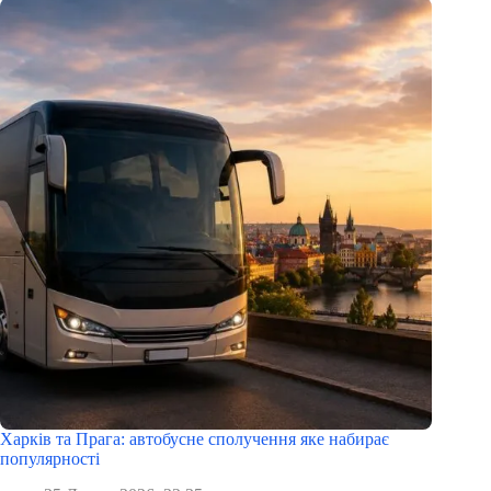
Харків та Прага: автобусне сполучення яке набирає
популярності