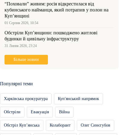
“Поховали” живим: росія відкрестилася від
кубинського найманця, який потрапив у полон на
Куп’янщині
01 Серпня 2026, 10:54
Обстріли Куп’янщини: пошкоджено житлові
будинки й цивільну інфраструктуру
31 Липня 2026, 23:24
Більше новин
Популярні теми
Харківська прокуратура
Куп'янський напрямок
Обстріли
Евакуація
Війна
Обстріл Купʼянська
Колаборант
Олег Синєгубов