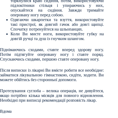
торкнулися краю сидіння, потім, використовуючи
підлокітники стільця і упираючись у них,
опускайтеся на сидіння. Завжди тримайте
оперовану ногу перед собою.
Одягаючи шкарпетки та взуття, використовуйте
такі пристрої, як довгий гачок або довгі щипці.
Спочатку потренуйтеся на шльопанцях.
Коли Ви миєте ноги, використовуйте губку на
довгій ручці та душ із гнучким шлангом.
Піднімаючись сходами, ставте вперед здорову ногу.
Потім підтягуйте оперовану ногу і ставте поряд.
Спускаючись сходами, першою ставте оперовану ногу.
Після виписки із лікарні Ви вмієте робити все необхідне:
займатися лікувальною гімнастикою, сидіти, ходити. Ви
можете обійтись без сторонньої допомоги.
Протезування суглоба – велика операція, не дивуйтеся,
якщо потрібно кілька місяців для повного відновлення.
Необхідні при виписці рекомендації розповість лікар.
Вдома