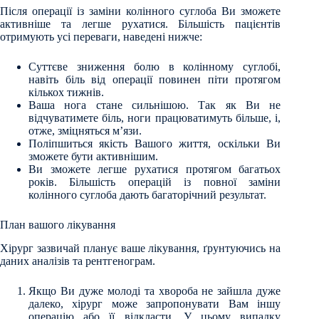
Після операції із заміни колінного суглоба Ви зможете
активніше та легше рухатися. Більшість пацієнтів
отримують усі переваги, наведені нижче:
Суттєве зниження болю в колінному суглобі,
навіть біль від операції повинен піти протягом
кількох тижнів.
Ваша нога стане сильнішою. Так як Ви не
відчуватимете біль, ноги працюватимуть більше, і,
отже, зміцняться м’язи.
Поліпшиться якість Вашого життя, оскільки Ви
зможете бути активнішим.
Ви зможете легше рухатися протягом багатьох
років. Більшість операцій із повної заміни
колінного суглоба дають багаторічний результат.
План вашого лікування
Хірург зазвичай планує ваше лікування, ґрунтуючись на
даних аналізів та рентгенограм.
Якщо Ви дуже молоді та хвороба не зайшла дуже
далеко, хірург може запропонувати Вам іншу
операцію або її відкласти. У цьому випадку