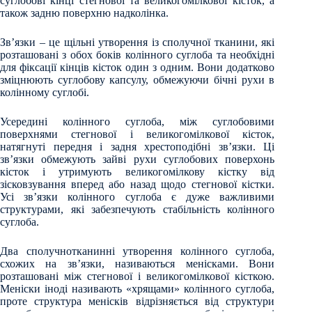
суглобові кінці стегнової та великогомілкової кісток, а
також задню поверхню надколінка.
Зв’язки – це щільні утворення із сполучної тканини, які
розташовані з обох боків колінного суглоба та необхідні
для фіксації кінців кісток один з одним. Вони додатково
зміцнюють суглобову капсулу, обмежуючи бічні рухи в
колінному суглобі.
Усередині колінного суглоба, між суглобовими
поверхнями стегнової і великогомілкової кісток,
натягнуті передня і задня хрестоподібні зв’язки. Ці
зв’язки обмежують зайві рухи суглобових поверхонь
кісток і утримують великогомілкову кістку від
зісковзування вперед або назад щодо стегнової кістки.
Усі зв’язки колінного суглоба є дуже важливими
структурами, які забезпечують стабільність колінного
суглоба.
Два сполучнотканинні утворення колінного суглоба,
схожих на зв’язки, називаються менісками. Вони
розташовані між стегнової і великогомілкової кісткою.
Меніски іноді називають «хрящами» колінного суглоба,
проте структура менісків відрізняється від структури