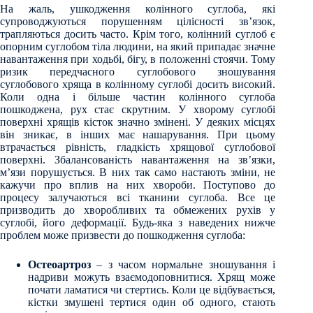
На жаль, ушкодження колінного суглоба, які
супроводжуються порушенням цілісності зв’язок,
трапляються досить часто. Крім того, колінний суглоб є
опорним суглобом тіла людини, на який припадає значне
навантаження при ходьбі, бігу, в положенні стоячи. Тому
ризик передчасного суглобового зношування
суглобового хряща в колінному суглобі досить високий.
Коли одна і більше частин колінного суглоба
пошкоджена, рух стає скрутним. У хворому суглобі
поверхні хрящів кісток значно змінені. У деяких місцях
він зникає, в інших має нашарування. При цьому
втрачається рівність, гладкість хрящової суглобової
поверхні. Збалансованість навантаження на зв’язки,
м’язи порушується. В них так само настають зміни, не
кажучи про вплив на них хвороби. Поступово до
процесу залучаються всі тканини суглоба. Все це
призводить до хворобливих та обмежених рухів у
суглобі, його деформації. Будь-яка з наведених нижче
проблем може призвести до пошкодження суглоба:
Остеоартроз
– з часом нормальне зношування і
надриви можуть взаємодоповнитися. Хрящ може
почати ламатися чи стертись. Коли це відбувається,
кістки змушені тертися один об одного, стають