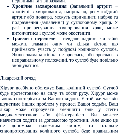
нерівними та з виразками.
Хронічне захворювання
(Запальний артрит) –
хронічні захворювання, наприклад, ревматоїдний
артрит або подагра, можуть спричинити набряк та
подразнення (запалення) у суглобовому хрящі. У
разі прогресування захворювання хрящ може
витончитися і суглоб може окостеніти.
Травми і переломи
– невдале падіння чи забій
можуть зламати одну чи кілька кісток, що
приймають участь у побудові колінного суглоба.
Якщо зламана кістка не зрослась, або зрослась в
неправильному положенні, то суглоб буде повільно
зношуватися.
Лікарський огляд
Хірург всебічно обстежує Ваш колінний суглоб. Суглоб
буде протестовано на силу та обсяг руху. Хірург може
також спостерігати за Вашою ходою. У той же час він
шукатиме інших проблем у процесі Вашої ходьби. Ваш
лікар може спробувати зменшити біль у стегні
медикаментозною або фізіотерапією. Ви можете
навчитися ходити за допомогою тростини. Але якщо це
не допоможе належним чином, то тотальне
ендопротезування колінного суглоба буде правильним