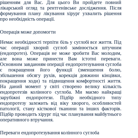
рішенням для Вас. Для цього Ви пройдете повний
лікарський огляд та рентгенівське дослідження. Після
формування плану лікування хірург ухвалить рішення
про необхідність операції.
Операція може допомогти
Немає необхідності терпіти біль у суглобі все життя. Під
час операції хворий суглоб замінюється штучним
(ендопротез). Операція не може зробити Вас молодим,
але вона може принести Вам істотні переваги.
Основним завданням операції ендопротезування суглоба
є покращення його функції (зменшення болю,
збільшення обсягу рухів, корекція довжини кінцівки,
покращення ходи) та підвищення комфортності життя.
На даний момент у світі створено велику кількість
ендопротезів колінного суглоба. Ми маємо найкращі
зарубіжні ендопротези. Підбір необхідного типу
ендопротезу залежить від віку хворого, особливостей
патології, стану кісткової тканини та інших факторів.
Підбір проводить хірург під час планування майбутнього
оперативного втручання.
Переваги ендопротезування колінного суглоба