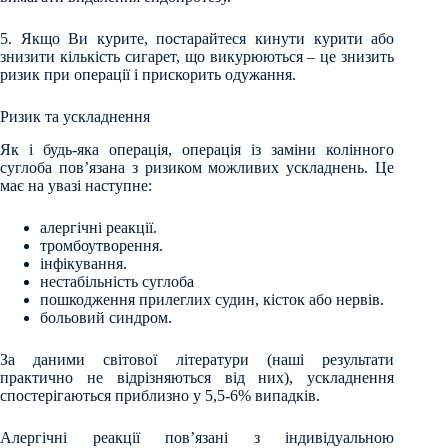
5. Якщо Ви курите, постарайтеся кинути курити або
знизити кількість сигарет, що викурюються – це знизить
ризик при операції і прискорить одужання.
Ризик та ускладнення
Як і будь-яка операція, операція із заміни колінного
суглоба пов’язана з ризиком можливих ускладнень. Це
має на увазі наступне:
алергічні реакції.
тромбоутворення.
інфікування.
нестабільність суглоба
пошкодження прилеглих судин, кісток або нервів.
больовий синдром.
За даними світової літератури (наші результати
практично не відрізняються від них), ускладнення
спостерігаються приблизно у 5,5-6% випадків.
Алергічні реакції пов’язані з індивідуальною