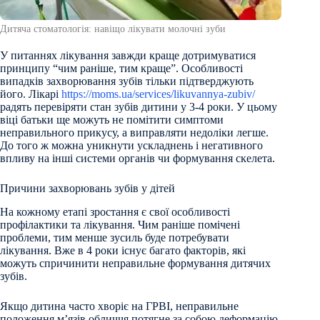
Дитяча стоматологія: навіщо лікувати молочні зуби
У питаннях лікування завжди краще дотримуватися
принципу “чим раніше, тим краще”. Особливості
випадків захворювання зубів тільки підтверджують
його. Лікарі
https://moms.ua/services/likuvannya-zubiv/
радять перевіряти стан зубів дитини у 3-4 роки. У цьому
віці батьки ще можуть не помітити симптоми
неправильного прикусу, а виправляти недоліки легше.
До того ж можна уникнути ускладнень і негативного
впливу на інші системи органів чи формування скелета.
Причини захворювань зубів у дітей
На кожному етапі зростання є свої особливості
профілактики та лікування. Чим раніше помічені
проблеми, тим менше зусиль буде потребувати
лікування. Вже в 4 роки існує багато факторів, які
можуть спричинити неправильне формування дитячих
зубів.
Якщо дитина часто хворіє на ГРВІ, неправильне
положення м’язів обличчя потягне за собою деформацію