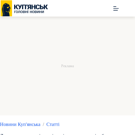
Перейти
до
вмісту
Новини Куп'янська
/
Статті