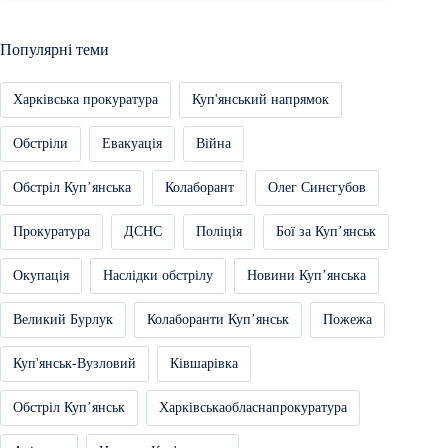
Популярні теми
Харківська прокуратура
Куп'янський напрямок
Обстріли
Евакуація
Війна
Обстріл Купʼянська
Колаборант
Олег Синєгубов
Прокуратура
ДСНС
Поліція
Бої за Купʼянськ
Окупація
Наслідки обстрілу
Новини Купʼянська
Великий Бурлук
Колаборанти Купʼянськ
Пожежа
Куп'янськ-Вузловий
Ківшарівка
Обстріл Купʼянськ
Харківськаобласнапрокуратура