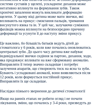
системи суставів у щелепі, ускладнене дихання може
негативно вплинути на формування зубів. Також
хронічні запалення можуть викликати деформацію
щелепи. У цьому віці дитина може мати звички, які
впливають на прикус: смоктання пальців, тримання
висунутого язика та ін. У цей час, залучаючи суміжних
фахівців можна вплинути на безпосередню причину
деформації та усунути її до наступу зміни прикусу.
Це важливо, бо більшість батьків ведуть дітей до
стоматолога у 6 років, коли вже почались оновлюватись
центральні зуби. До цього часу дитина вже набуває
індивідуальної звички сидіння за партою, дихання, ходи,
яка продовжує впливати на вже сформовану аномалію.
Виправляти її тепер значно складніше і потребує
залучення апаратів, що створюють тиск на ясна та зуби.
Бувають і успадковані аномалії, вони виявляються після
12 років, коли формується постійний прикус.
Виправляти їх ще складніше.
Наслідки пізнього звернення до дитячої стоматології
Якщо на ранніх етапах не робити огляд і не почати
лікування, зміни, що почались у 3-4 роки, призведуть до