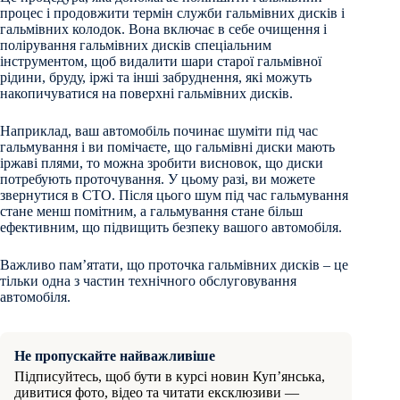
процес і продовжити термін служби гальмівних дисків і
гальмівних колодок. Вона включає в себе очищення і
полірування гальмівних дисків спеціальним
інструментом, щоб видалити шари старої гальмівної
рідини, бруду, іржі та інші забруднення, які можуть
накопичуватися на поверхні гальмівних дисків.
Наприклад, ваш автомобіль починає шуміти під час
гальмування і ви помічаєте, що гальмівні диски мають
іржаві плями, то можна зробити висновок, що диски
потребують проточування. У цьому разі, ви можете
звернутися в СТО. Після цього шум під час гальмування
стане менш помітним, а гальмування стане більш
ефективним, що підвищить безпеку вашого автомобіля.
Важливо пам’ятати, що проточка гальмівних дисків – це
тільки одна з частин технічного обслуговування
автомобіля.
Не пропускайте найважливіше
Підписуйтесь, щоб бути в курсі новин Куп’янська,
дивитися фото, відео та читати ексклюзиви —