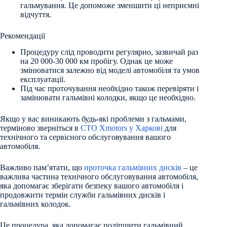
гальмування. Це допоможе зменшити ці неприємні
відчуття.
Рекомендації
Процедуру слід проводити регулярно, зазвичай раз
на 20 000-30 000 км пробігу. Однак це може
змінюватися залежно від моделі автомобіля та умов
експлуатації.
Під час проточування необхідно також перевіряти і
замінювати гальмівні колодки, якщо це необхідно.
Якщо у вас виникають будь-які проблеми з гальмами,
терміново зверніться в
СТО Xmotors у Харкові
для
технічного та сервісного обслуговування вашого
автомобіля.
Важливо пам’ятати, що
проточка гальмівних дисків
– це
важлива частина технічного обслуговування автомобіля,
яка допомагає зберігати безпеку вашого автомобіля і
продовжити термін служби гальмівних дисків і
гальмівних колодок.
Це процедура, яка допомагає поліпшити гальмівний