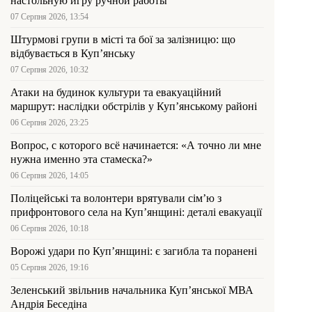
настольную игру ручной работы
07 Серпня 2026, 13:54
Штурмові групи в місті та бої за залізницю: що
відбувається в Куп’янську
07 Серпня 2026, 10:32
Атаки на будинок культури та евакуаційний
маршрут: наслідки обстрілів у Куп’янському районі
06 Серпня 2026, 23:25
Вопрос, с которого всё начинается: «А точно ли мне
нужна именно эта стамеска?»
06 Серпня 2026, 14:05
Поліцейські та волонтери врятували сім’ю з
прифронтового села на Куп’янщині: деталі евакуації
06 Серпня 2026, 10:18
Ворожі удари по Куп’янщині: є загибла та поранені
05 Серпня 2026, 19:16
Зеленський звільнив начальника Купʼянської МВА
Андрія Беседіна