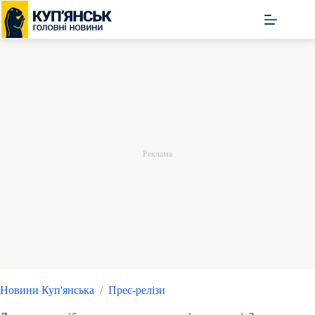
Перейти
до
вмісту
Новини Куп'янська
/
Прес-релізи