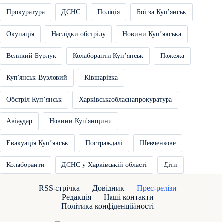
Прокуратура
ДСНС
Поліція
Бої за Купʼянськ
Окупація
Наслідки обстрілу
Новини Купʼянська
Великий Бурлук
Колаборанти Купʼянськ
Пожежа
Куп'янськ-Вузловий
Ківшарівка
Обстріл Купʼянськ
Харківськаобласнапрокуратура
Авіаудар
Новини Куп'янщини
Евакуація Купʼянськ
Постраждалі
Шевченкове
Колаборанти
ДСНС у Харківській області
Діти
RSS-стрічка
Довідник
Прес-релізи
Редакція
Наші контакти
Політика конфіденційності