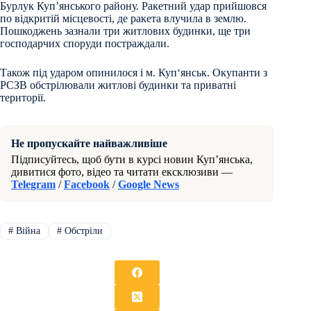
Бурлук Куп’янського району. Ракетний удар прийшовся
по відкритій місцевості, де ракета влучила в землю.
Пошкоджень зазнали три житлових будинки, ще три
господарчих споруди постраждали.
Також під ударом опинилося і м. Куп‘янськ. Окупанти з
РСЗВ обстрілювали житлові будинки та приватні
території.
Не пропускайте найважливіше
Підписуйтесь, щоб бути в курсі новин Куп’янська,
дивитися фото, відео та читати ексклюзиви —
Telegram
/
Facebook
/
Google News
#
Війна
#
Обстріли