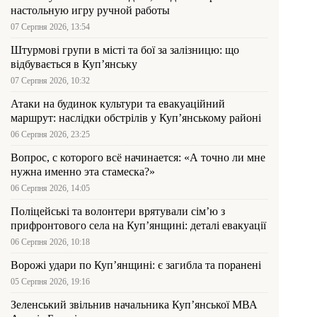
настольную игру ручной работы
07 Серпня 2026, 13:54
Штурмові групи в місті та бої за залізницю: що
відбувається в Куп’янську
07 Серпня 2026, 10:32
Атаки на будинок культури та евакуаційний
маршрут: наслідки обстрілів у Куп’янському районі
06 Серпня 2026, 23:25
Вопрос, с которого всё начинается: «А точно ли мне
нужна именно эта стамеска?»
06 Серпня 2026, 14:05
Поліцейські та волонтери врятували сім’ю з
прифронтового села на Куп’янщині: деталі евакуації
06 Серпня 2026, 10:18
Ворожі удари по Куп’янщині: є загибла та поранені
05 Серпня 2026, 19:16
Зеленський звільнив начальника Купʼянської МВА