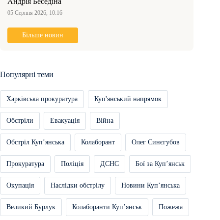
Андрія Беседіна
05 Серпня 2026, 10:16
Більше новин
Популярні теми
Харківська прокуратура
Куп'янський напрямок
Обстріли
Евакуація
Війна
Обстріл Купʼянська
Колаборант
Олег Синєгубов
Прокуратура
Поліція
ДСНС
Бої за Купʼянськ
Окупація
Наслідки обстрілу
Новини Купʼянська
Великий Бурлук
Колаборанти Купʼянськ
Пожежа