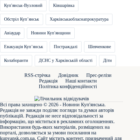
Куп'янськ-Вузловий
Ківшарівка
Обстріл Купʼянськ
Харківськаобласнапрокуратура
Авіаудар
Новини Куп'янщини
Евакуація Купʼянськ
Постраждалі
Шевченкове
Колаборанти
ДСНС у Харківській області
Діти
RSS-стрічка
Довідник
Прес-релізи
Редакція
Наші контакти
Політика конфіденційності
Всі права захищено © 2026 - Новини Куп'янська.
Редакція не завжди поділяє погляди та думки авторів
публікацій. Редакція не несе відповідальності за
інформацію, що міститься в рекламних оголошеннях.
Використання будь-яких матеріалів, розміщених на
порталі, дозволяється за умови посилання на
kupyansk.com.ua
. Сайт містить контент, призначений для