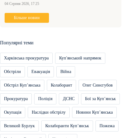
04 Серпня 2026, 17:25
Більше новин
Популярні теми
Харківська прокуратура
Куп'янський напрямок
Обстріли
Евакуація
Війна
Обстріл Купʼянська
Колаборант
Олег Синєгубов
Прокуратура
Поліція
ДСНС
Бої за Купʼянськ
Окупація
Наслідки обстрілу
Новини Купʼянська
Великий Бурлук
Колаборанти Купʼянськ
Пожежа