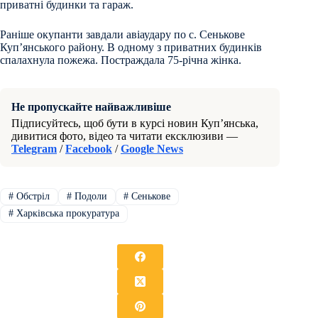
приватні будинки та гараж.
Раніше окупанти завдали авіаудару по с. Сенькове
Купʼянського району. В одному з приватних будинків
спалахнула пожежа. Постраждала 75-річна жінка.
Не пропускайте найважливіше
Підписуйтесь, щоб бути в курсі новин Куп’янська,
дивитися фото, відео та читати ексклюзиви —
Telegram
/
Facebook
/
Google News
#
Обстріл
#
Подоли
#
Сенькове
#
Харківська прокуратура