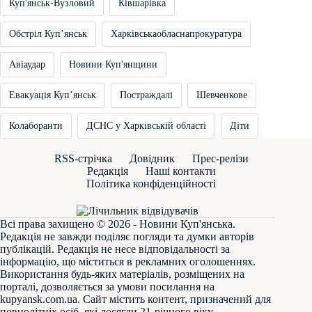
Куп'янськ-Вузловий
Ківшарівка
Обстріл Купʼянськ
Харківськаобласнапрокуратура
Авіаудар
Новини Куп'янщини
Евакуація Купʼянськ
Постраждалі
Шевченкове
Колаборанти
ДСНС у Харківській області
Діти
RSS-стрічка
Довідник
Прес-релізи
Редакція
Наші контакти
Політика конфіденційності
Всі права захищено © 2026 - Новини Куп'янська.
Редакція не завжди поділяє погляди та думки авторів
публікацій. Редакція не несе відповідальності за
інформацію, що міститься в рекламних оголошеннях.
Використання будь-яких матеріалів, розміщених на
порталі, дозволяється за умови посилання на
kupyansk.com.ua
. Сайт містить контент, призначений для
повнолітніх осіб, які досягли 21-річного віку.