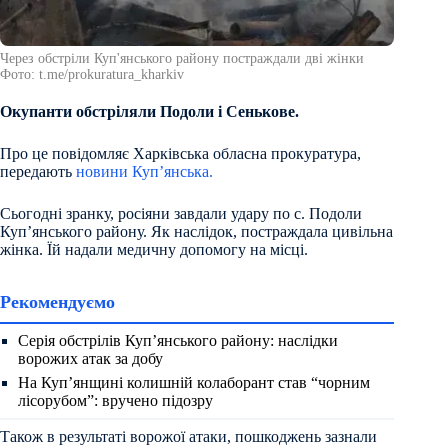
Через обстріли Куп'янського району постраждали дві жінки
Фото: t.me/prokuratura_kharkiv
Окупанти обстріляли Подоли і Сенькове.
Про це повідомляє Харківська обласна прокуратура,
передають
новини Куп’янська.
Сьогодні зранку, росіяни завдали удару по с. Подоли
Купʼянського району. Як наслідок, постраждала цивільна
жінка. Їй надали медичну допомогу на місці.
Рекомендуємо
Серія обстрілів Куп’янського району: наслідки
ворожих атак за добу
На Куп’янщині колишній колаборант став “чорним
лісорубом”: вручено підозру
Також в результаті ворожої атаки, пошкоджень зазнали