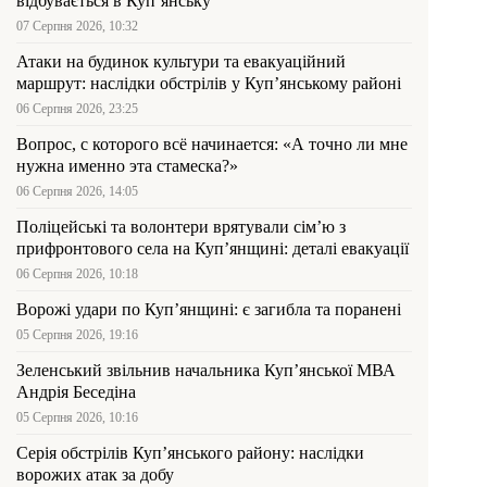
відбувається в Куп’янську
07 Серпня 2026, 10:32
Атаки на будинок культури та евакуаційний
маршрут: наслідки обстрілів у Куп’янському районі
06 Серпня 2026, 23:25
Вопрос, с которого всё начинается: «А точно ли мне
нужна именно эта стамеска?»
06 Серпня 2026, 14:05
Поліцейські та волонтери врятували сім’ю з
прифронтового села на Куп’янщині: деталі евакуації
06 Серпня 2026, 10:18
Ворожі удари по Куп’янщині: є загибла та поранені
05 Серпня 2026, 19:16
Зеленський звільнив начальника Купʼянської МВА
Андрія Беседіна
05 Серпня 2026, 10:16
Серія обстрілів Куп’янського району: наслідки
ворожих атак за добу