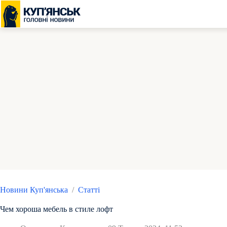
Перейти
до
вмісту
Новини Куп'янська
/
Статті
Чем хороша мебель в стиле лофт