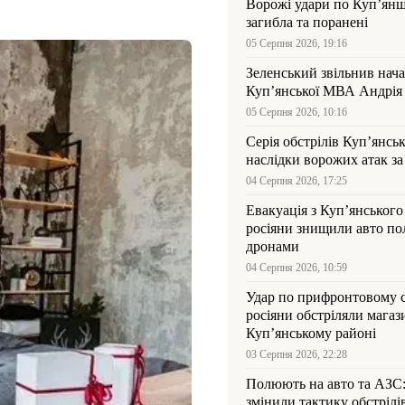
Ворожі удари по Куп’янщ
загибла та поранені
05 Серпня 2026, 19:16
Зеленський звільнив нач
Купʼянської МВА Андрія 
05 Серпня 2026, 10:16
Серія обстрілів Куп’янсь
наслідки ворожих атак за
04 Серпня 2026, 17:25
Евакуація з Куп’янського
росіяни знищили авто пол
дронами
04 Серпня 2026, 10:59
Удар по прифронтовому 
росіяни обстріляли магаз
Куп’янському районі
03 Серпня 2026, 22:28
Полюють на авто та АЗС
змінили тактику обстрілі