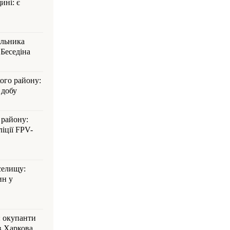
ині: є
альника
Беседіна
кого району:
 добу
 району:
іції FPV-
селищу:
ин у
: окупанти
в Харкова