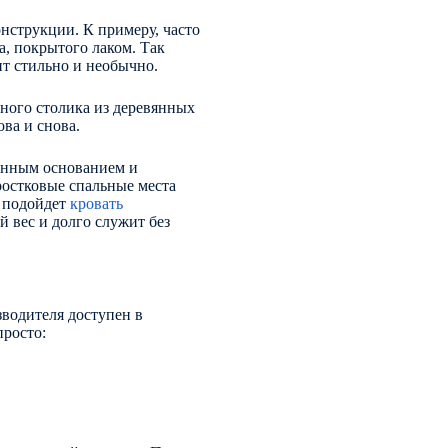
нструкции. К примеру, часто
а, покрытого лаком. Так
ит стильно и необычно.
ного столика из деревянных
ова и снова.
ленным основанием и
ростковые спальные места
ы подойдет
кровать
 вес и долго служит без
зводителя доступен в
просто: