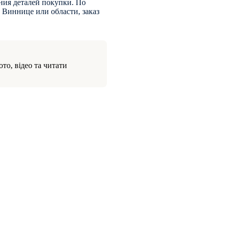
ния деталей покупки. По
 Виннице или области, заказ
то, відео та читати