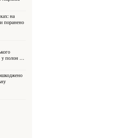
ках: на
ли поранено
ького
 у полон на
пошкоджено
ьну