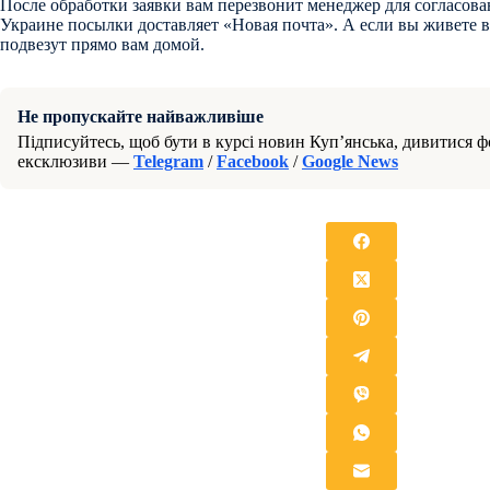
После обработки заявки вам перезвонит менеджер для согласова
Украине посылки доставляет «Новая почта». А если вы живете в
подвезут прямо вам домой.
Не пропускайте найважливіше
Підписуйтесь, щоб бути в курсі новин Куп’янська, дивитися фо
ексклюзиви —
Telegram
/
Facebook
/
Google News