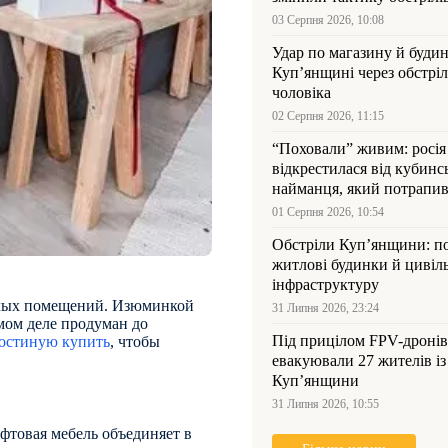
03 Серпня 2026, 10:08
Удар по магазину й будин
Куп’янщині через обстрі
чоловіка
02 Серпня 2026, 11:15
“Поховали” живим: росія
відкрестилася від кубинс
найманця, який потрапив
Куп’янщині
01 Серпня 2026, 10:54
Обстріли Куп’янщини: 
житлові будинки й цивіл
інфраструктуру
илых помещений. Изюминкой
31 Липня 2026, 23:24
амом деле продуман до
Під прицілом FPV-дронів
гостиную купить
, чтобы
евакуювали 27 жителів із
Куп’янщини
31 Липня 2026, 10:55
фтовая мебель объединяет в