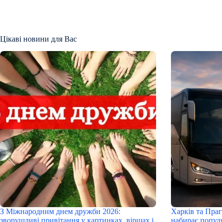
Цікаві новини для Вас
З Міжнародним днем дружби 2026:
Харків та Праг
зворушливі привітання у картинках, віршах і
набирає попул