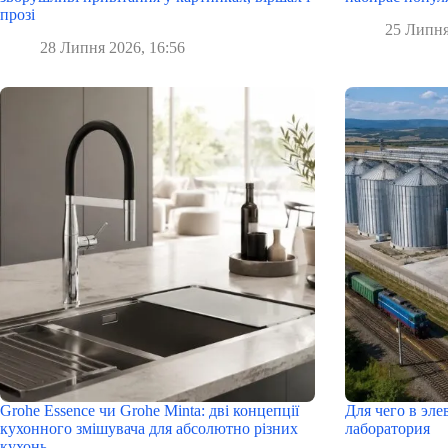
прозі
25 Липня
28 Липня 2026, 16:56
Grohe Essence чи Grohe Minta: дві концепції
Для чего в эл
кухонного змішувача для абсолютно різних
лаборатория
кухонь